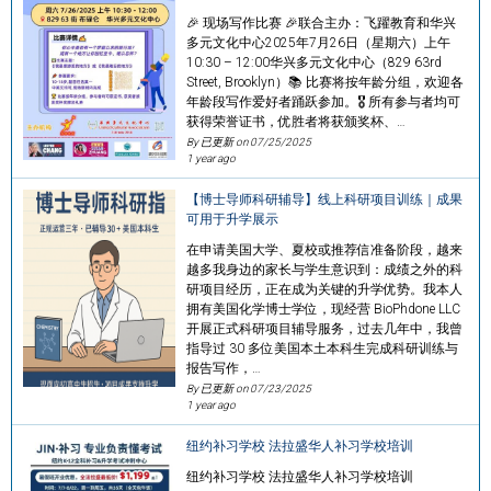
🎉 现场写作比赛 🎉联合主办：飞躍教育和华兴
多元文化中心2025年7月26日（星期六）上午
10:30 – 12:00华兴多元文化中心（829 63rd
Street, Brooklyn）📚 比赛将按年龄分组，欢迎各
年龄段写作爱好者踊跃参加。🎖 所有参与者均可
获得荣誉证书，优胜者将获颁奖杯、…
By 已更新 on
07/25/2025
1 year ago
【博士导师科研辅导】线上科研项目训练｜成果
可用于升学展示
在申请美国大学、夏校或推荐信准备阶段，越来
越多我身边的家长与学生意识到：成绩之外的科
研项目经历，正在成为关键的升学优势。我本人
拥有美国化学博士学位，现经营 BioPhdone LLC
开展正式科研项目辅导服务，过去几年中，我曾
指导过 30 多位美国本土本科生完成科研训练与
报告写作，…
By 已更新 on
07/23/2025
1 year ago
纽约补习学校 法拉盛华人补习学校培训
纽约补习学校 法拉盛华人补习学校培训