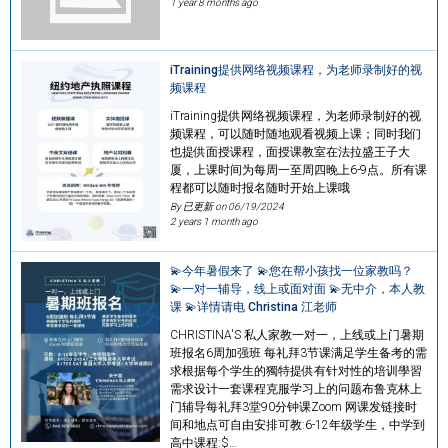
1 year 8 months ago
iTraining提供网络视频课程，为老师录制好的视
频课程
iTraining提供网络视频课程，为老师录制好的视
频课程，可以随时随地观看视频上课；同时我们
也提供面授课程，面授课教室在法拉盛王子大
厦，上课时间为每周一至周四晚上6-9点。所有课
程都可以随时报名随时开始上课哦
By 已更新 on
06/19/2024
2 years 1 month ago
💫今年暑假来了 💫您在帮小孩找一位家教吗？
💫一对一辅导，线上或面对面 💫无中介，本人教
课 💫详情请电 Christina 江老师
CHRISTINA'S 私人家教一对一，上线或上门暑期
班报名6周加强班 每礼拜3节课满足学生备考的需
求根据每个学生的獨特提供有针对性的培训學習
需求设计一套课程克服学习上的问题布鲁克林上
门辅导每礼拜3堂90分钟课Zoom 网课发链接时
间和地点可自由安排可教:6-12年级学生，中学到
高中课程:$…