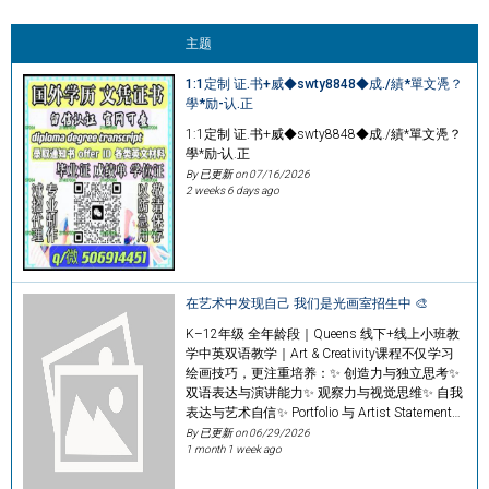
主题
1:1定制 证.书+威◆swty8848◆成./績*單文凴？
學*励-认.正
1:1定制 证.书+威◆swty8848◆成./績*單文凴？
學*励-认.正
By 已更新 on
07/16/2026
2 weeks 6 days ago
在艺术中发现自己 我们是光画室招生中 🎨
K–12年级 全年龄段｜Queens 线下+线上小班教
学中英双语教学｜Art & Creativity课程不仅学习
绘画技巧，更注重培养：✨ 创造力与独立思考✨
双语表达与演讲能力✨ 观察力与视觉思维✨ 自我
表达与艺术自信✨ Portfolio 与 Artist Statement…
By 已更新 on
06/29/2026
1 month 1 week ago