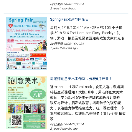
By 已更新 on
06/13/2024
2 years 1 month ago
Spring Fair双亲节同乐日
星期六 5/18/2024 11AM - 2PMPS 105 小学操
场 59th St & Fort Hamilton Pkwy. Brooklyn•礼
物，游戏，抽奖及社区资源服务欢迎大家的光临
By 已更新 on
05/15/2024
2 years 2 months ago
周老师创意美术工作室，分校6月开业！
近manhasset 和Great neck，欢迎入群，敬请期
待新生试课通知！大概5月中，周老师创意美术
教育，专为3.5-16岁孩子进阶式成长设计课程，
观察与设计，启发式教育，培养孩子的观察能
力，表达能力和思维创造力。统一课程理念，专
业的教师团队。欢迎新老生报名！集18个赞 抽奖
喽
By 已更新 on
04/21/2024
2 years 3 months ago