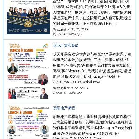
业地产一段时间！那你就千万别错过我们的3月
的课程 “成为销冠的开始”这些课会让刚加入的新
人搞懂房地产的营运，模式，循环、同时快速的
掌握房地产信息，在这段期间加入也可以用最短
的时间开单赚钱。正所谓欲速则不达，…
By 已更新 on
03/28/2024
2 years 4 months ago
商业租赁和条款
明天开课😀欢迎大家参与朝阳地产课程标题：商
业租赁和条款貸款過程中三大主要報告解析, 信
用報告/估價報告/產權報告我们非常荣幸邀请到
高律师和Morgan Pan为我们讲课.座位有限, 请提
前登记.报名方法:Tel/ Massage: 718-500-
2231Email: sales@skyluxny…
By 已更新 on
03/28/2024
2 years 4 months ago
朝阳地产课程
朝阳地产课程标题：商业租赁和条款貸款過程中
三大主要報告解析, 信用報告/估價報告/產權報告
我们非常荣幸邀请到高律师和Morgan Pan为我们
讲课.座位有限, 请提前登记.报名方法:Tel/
Massage: 718-500-2231Email: