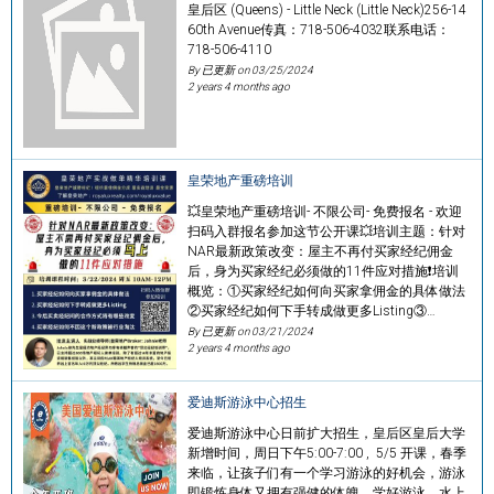
皇后区 (Queens) - Little Neck (Little Neck)256-14
60th Avenue传真：718-506-4032联系电话：
718-506-4110
By 已更新 on
03/25/2024
2 years 4 months ago
皇荣地产重磅培训
💥皇荣地产重磅培训- 不限公司- 免费报名 - 欢迎
扫码入群报名参加这节公开课💥‍培训主题：针对
NAR最新政策改变：屋主不再付买家经纪佣金
后，身为买家经纪必须做的11件应对措施❗‍培训
概览：①买家经纪如何向买家拿佣金的具体做法
②买家经纪如何下手转成做更多Listing③…
By 已更新 on
03/21/2024
2 years 4 months ago
爱迪斯游泳中心招生
爱迪斯游泳中心日前扩大招生，皇后区皇后大学
新增时间，周日下午5:00-7:00 , 5/5 开课，春季
来临，让孩子们有一个学习游泳的好机会，游泳
即锻炼身体又拥有强健的体魄，学好游泳，水上