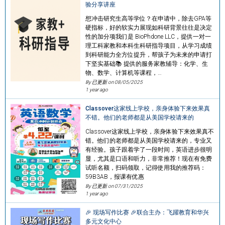
验分享讲座
想冲击研究生高等学位？在申请中，除去GPA等
硬指标，好的软实力展现如科研背景往往是决定
性的加分项我们是 BioPhdone LLC，提供一对一
理工科家教和本科生科研指导项目，从学习成绩
到科研能力全方位提升，帮孩子为未来的申请打
下坚实基础📚 提供的服务家教辅导：化学、生
物、数学、计算机等课程，…
By 已更新 on
08/05/2025
1 year ago
Classover这家线上学校，亲身体验下来效果真
不错。他们的老师都是从美国学校请来的
Classover这家线上学校，亲身体验下来效果真不
错。他们的老师都是从美国学校请来的，专业又
有经验。孩子跟着学了一段时间，英语进步很明
显，尤其是口语和听力，非常推荐！现在有免费
试听名额，扫码领取，记得使用我的推荐码：
59B3AB，报课有优惠
By 已更新 on
07/31/2025
1 year ago
🎉 现场写作比赛 🎉联合主办：飞躍教育和华兴
多元文化中心