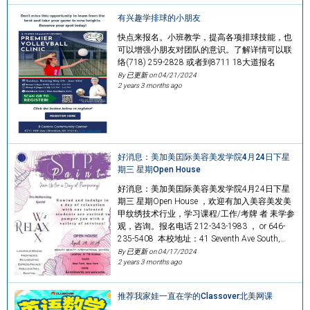
有兴趣学排球的小朋友
快点来报名。小班教学，提高各项排球技能，也
可以增强小朋友对团队的意识。了解详情可以联
络(718) 259-2828 或者到8711 18大道报名
By 已更新 on
04/21/2024
2 years 3 months ago
好消息：美加美囯际美容美发学院4月24日下星
期三 星期Open House
好消息：美加美囯际美容美发学院4月24日下星
期三 星期Open House ，欢迎有加入美容美发美
甲纹绣技术行业，学习课程/工作/考牌 者 耒学参
观，咨询。报名电话 212-343-1983 ， or 646-
235-5408 本校地址：41 Seventh Ave South,…
By 已更新 on
04/17/2024
2 years 3 months ago
推荐我家娃一直在学的Classover北美网课