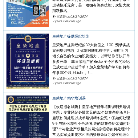
运动快乐无穷，是一项拥有终身技能，欢迎大家
踊跃报名。
By 已更新 on
03/21/2024
2 years 4 months ago
‍皇荣地产提供经纪培訓
‍皇荣地产提供经纪的33大价值之- 100+预录实战
案例培训视频! 让你随时随地有得学，短时间内
增长自己的专业知识及能力，以帮助你尽快开单
多多开单！✍🏻‍皇荣地产的Broker至今所教的经纪
已成功过户超过千单！加入皇荣地产学习如何每
年拿30个以上Listing！…
By 已更新 on
03/21/2024
2 years 4 months ago
皇荣地产精华培训课
【欢迎报名试听】皇荣地产精华培训课明天培训
主题：专业经纪必懂常见的32个疑难杂症杀单问
题该如何处理以成单培训精华总览：①如何处理
9个与物业结构“不合法”相关的疑难杂症②如何处
理7个与物业产权相关的疑难杂症③如何处理6个
常见卖家提出要求相关的疑难杂症④如何处理6