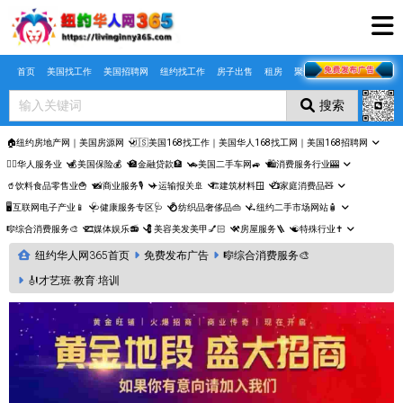
Skip to main content
首页
美国找工作
美国招聘网
纽约找工作
房子出售
租房
聚合页
搜索
🏠纽约房地产网｜美国房源网
🇺🇸美国168找工作｜美国华人168找工网｜美国168招聘网
🤵‍♀️华人服务业
💰美国保险💰
🏦金融贷款🏦
🚗美国二手车网🚙
🛍️消费服务行业🎰
🥤饮料食品零售业🍟
📸商业服务🎙️
✈️运输报关🚢
🏗️建筑材料🪟
📺家庭消费品🧸
🖥️互联网电子产业📱
🩺健康服务专区🩺
💍纺织品奢侈品👜
🛴纽约二手市场网站🧴
🎼综合消费服务🎨
🎞️媒体娱乐📻
💈美容美发美甲💅🏻
⚒️房屋服务🪜
☯️特殊行业✝️
纽约华人网365首页
免费发布广告
🎼综合消费服务🎨
🎻才艺班·教育·培训