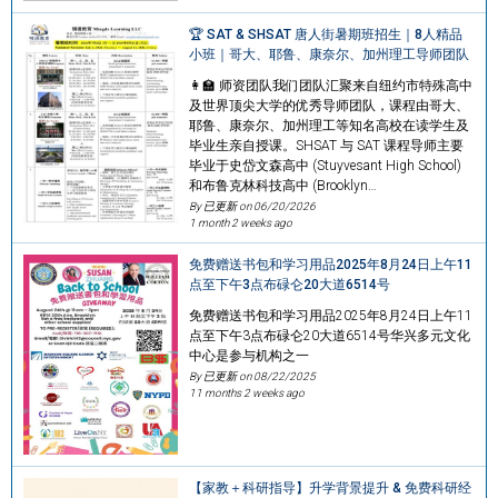
🏆 SAT & SHSAT 唐人街暑期班招生｜8人精品
小班｜哥大、耶鲁、康奈尔、加州理工导师团队
👩‍🏫 师资团队我们团队汇聚来自纽约市特殊高中
及世界顶尖大学的优秀导师团队，课程由哥大、
耶鲁、康奈尔、加州理工等知名高校在读学生及
毕业生亲自授课。SHSAT 与 SAT 课程导师主要
毕业于史岱文森高中 (Stuyvesant High School)
和布鲁克林科技高中 (Brooklyn…
By 已更新 on
06/20/2026
1 month 2 weeks ago
免费赠送书包和学习用品2025年8月24日上午11
点至下午3点布碌仑20大道6514号
免费赠送书包和学习用品2025年8月24日上午11
点至下午3点布碌仑20大道6514号华兴多元文化
中心是参与机构之一
By 已更新 on
08/22/2025
11 months 2 weeks ago
【家教＋科研指导】升学背景提升 & 免费科研经