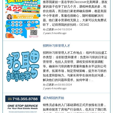
推荐我家娃一直在学的Classover北美网课，朋友
家的孩子也学了好几个月，课程种类真的多，性
价比很高，而且他们家老师确实很棒，都是美国
中小学老师，客服也很耐心，随时都能解决问
题。他们夏令营课程无限上，大家可以先免费试
听下，记得用我的折扣码：OE34I2
By 已更新 on
04/15/2024
2 years 3 months ago
招聘补习班管理人才
招聘补习班管理人才工作地点： 纽约市法拉盛工
作类型： 全职职责和要求：负责补习班的日常运
营管理，包括人员管理、课程安排和资源调配
等。确保补习班的教学质量和服务水平达到公司
要求。拓展市场，制定营销策略，提升补习班的
知名度和影响力。与家长和学生保持良好沟通，
解决他们的问题和需求。如何申请：…
By 已更新 on
03/30/2024
2 years 4 months ago
成为销冠的开始
销售员必备的入门基础课程正式开放报名注册，
如果你留意了房地产行业很久，也关注了我们凯