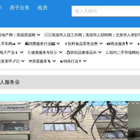
作
房子出售
租房
房地产网｜美国房源网
🇺🇸美国华人找工作网｜美国华人招聘网｜北美华人求职
二手车网🚙
🛍️消费服务行业🎰
🥤饮料食品零售业🍟
📸商业服务🎙️
✈
网电子产业📱
🩺健康服务专区🩺
💍纺织品奢侈品👜
🛴纽约二手市场网站
发美甲💅🏻
⚒️房屋服务🪜
☯️特殊行业✝️
♀️华人服务业