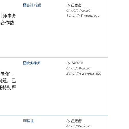
🧮会计·报税
By 已更新
on
06/17/2026
会计师事务
1 month 3 weeks ago
选合作热
🧮税务律师
By TA2026
on
05/19/2026
查餐馆，
2 months 2 weeks ago
问题。已
还特别严
👩‍⚕️医生
By 已更新
on
05/06/2026