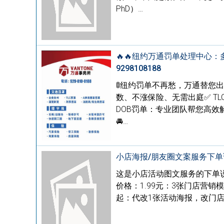
PhD）…
🔥🔥纽约万通罚单处理中心
9298108188
🚦纽约罚单不再愁，万通替您
数、不涨保险、无需出庭✅ TL
DOB罚单：专业团队帮您高效
🚘…
小店海报/朋友圈文案服务下单说
这是小店活动图文服务的下单
价格：1.99元：3张门店营销模
起：代改1张活动海报，改门