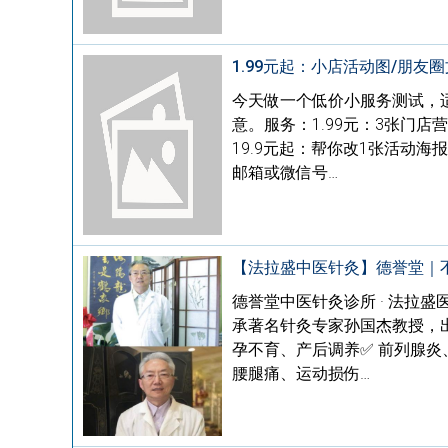
1.99元起：小店活动图/朋友
今天做一个低价小服务测试，
意。服务：1.99元：3张门店
19.9元起：帮你改1张活动
邮箱或微信号…
【法拉盛中医针灸】德誉堂｜
德誉堂中医针灸诊所 · 法拉
承著名针灸专家孙国杰教授，
孕不育、产后调养✅ 前列腺炎
腰腿痛、运动损伤…