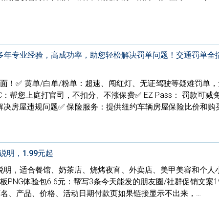
：多年专业经验，高成功率，助您轻松解决罚单问题！交通罚单全搞
出面！✅ 黄单/白单/粉单：超速、闯红灯、无证驾驶等疑难罚单
C：帮您上庭打官司，不扣分、不涨保费✅ EZ Pass： 罚款可减
解决房屋违规问题✅ 保险服务：提供纽约车辆房屋保险比价和购
明，1.99元起
说明，适合餐馆、奶茶店、烧烤夜宵、外卖店、美甲美容和个人
板PNG体验包6.6元：帮写3条今天能发的朋友圈/社群促销文案19
店名、产品、价格、活动日期付款页如果链接显示不出来，…