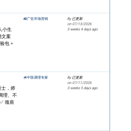
🎎广告市场营销
By 已更新
on
07/13/2026
人小生
3 weeks 4 days ago
销文案
验包 +
🥣中医调理专家
By 已更新
on
07/11/2026
硕士，师
3 weeks 5 days ago
调理、不
✅ 颈肩