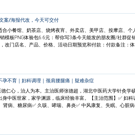
圈文案/海报代改，今天可交付
适合小餐馆、奶茶店、烧烤夜宵、外卖店、美甲店、按摩店、个
营销模板PNG体验包6.6元：帮你写3条今天能发的朋友圈/社群促
海报，改门店名、产品、价格、活动日期预览和付款：付款备注：体
不孕不育｜妇科调理｜颈肩腰腿痛｜疑难杂症
盛医德仁心，治人为本。主治医师张德超，湖北中医药大学针灸学
出身中医世家，家学渊源，临床经验丰富。【主治范围】✅ 妇科
、肾病、糖尿病✅ 久咳、哮喘、鼻炎✅ 中风康复、失眠、心脏病