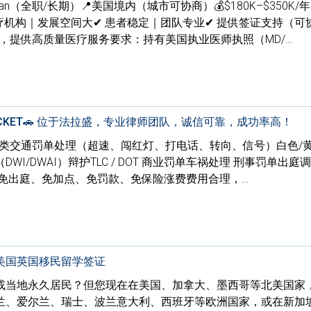
an（全职/长期）📍美国境内（城市可协商）💰$180K–$350K/年
疗机构｜发展空间大✔ 患者稳定｜团队专业✔ 提供签证支持（可协
，提供高质量医疗服务要求：持有美国执业医师执照（MD/…
E TICKET🚗 位于法拉盛，专业律师团队，诚信可靠，成功率高！
各类交通罚单处理（超速、闯红灯、打电话、转向、信号）白色/
I/DWAI）辩护TLC / DOT 商业罚单车祸处理 刑事罚单出庭
，免出庭、免加点、免罚款、免保险涨费费用合理，…
美国英国移民留学签证
或当地永久居民？但您现在在美国、加拿大、墨西哥等北美国家
兰、爱尔兰、瑞士、波兰意大利、西班牙等欧洲国家，或在新加