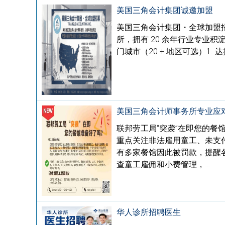
美国三角会计集团诚邀加盟
美国三角会计集团・全球加盟招募T
所，拥有 20 余年行业专业
门城市（20 + 地区可选）1. 达拉斯 
美国三角会计师事务所专业应
联邦劳工局“突袭”在即您的
重点关注非法雇用童工、未支
有多家餐馆因此被罚款，提醒
查童工雇佣和小费管理，…
华人诊所招聘医生