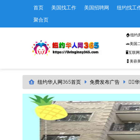
Skip to main content
首页
美国找工作
美国招聘网
纽约找工
聚合页
🏠纽约
🚗美国
🖥️互联
💈美容美
纽约华人网365首页
免费发布广告
🤵‍