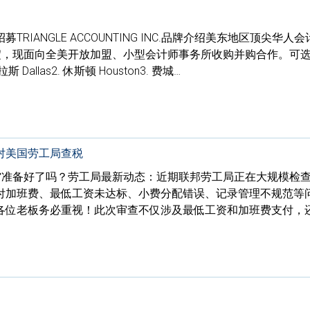
RIANGLE ACCOUNTING INC.品牌介绍美东地区顶尖华人
积淀，现面向全美开放加盟、小型会计师事务所收购并购合作。可
Dallas2. 休斯顿 Houston3. 费城…
对美国劳工局查税
餐馆准备好了吗？劳工局最新动态：近期联邦劳工局正在大规模检
付加班费、最低工资未达标、小费分配错误、记录管理不规范等
各位老板务必重视！此次审查不仅涉及最低工资和加班费支付，