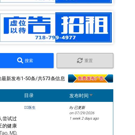
搜索
重置
🚀最新发布1-50条/共573条信息
Sort ascending
目录
发布时间
👩‍⚕️医生
By 已更新
on
07/29/2026
人尝试过
1 week 2 days ago
正的健康
, MD,