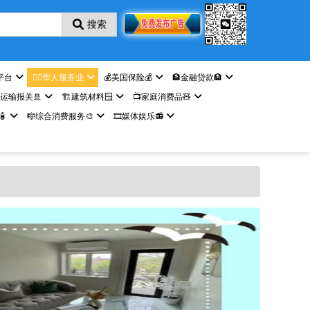
搜索
平台
🤵‍♀️华人服务业
💰美国保险💰
🏦金融贷款🏦
️运输报关🚢
🏗️建筑材料🪟
📺家庭消费品🧸

🎼综合消费服务🎨
🎞️媒体娱乐📻