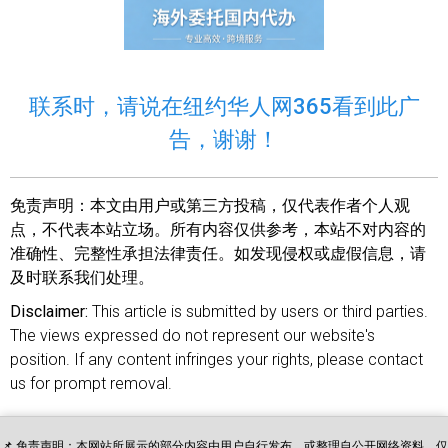
联系时，请说在纽约华人网365看到此广
告，谢谢！
免责声明：
本文由用户或第三方投稿，仅代表作者个人观
点，不代表本站立场。所有内容仅供参考，本站不对内容的
准确性、完整性承担法律责任。如发现侵权或虚假信息，请
及时联系我们处理。
Disclaimer:
This article is submitted by users or third parties.
The views expressed do not represent our website's
position. If any content infringes your rights, please contact
us for prompt removal.
📌 免责声明：本网站所展示的部分内容由用户自行发布，或整理自公开网络资料，仅