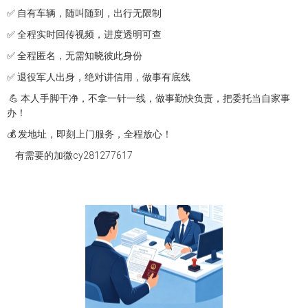
✅ 自有车辆，随叫随到，出行无限制
✅ 全程实时回传视频，进度透明可查
✅ 全程匿名，无需知晓彼此身份
✅ 退役军人出身，绝对讲信用，做事有底线
💪 本人手脚干净，不拿一针一线，做事勤快负责，把委托当自家事
办！
💰 发地址，即刻上门服务，全程放心！
有需要的加微cy281277617