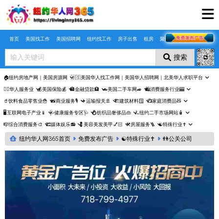
Skip to main content
首页
美国找工作
美国招聘网
纽约找工作
房子出售
租房
聚合页
搜索
🏠纽约房地产网｜美国房源网
🇺🇸美国华人找工作网｜美国华人招聘网｜北美华人求职平台
🤵‍♀️华人服务业
💰美国保险💰
🏦金融贷款🏦
🚗美国二手车网🚙
🛍️消费服务行业🎰
🥤饮料食品零售业🍟
📸商业服务🎙️
✈️运输报关🚢
🏗️建筑材料🪟
📺家庭消费品🧸
🖥️互联网电子产业📱
🩺健康服务专区🩺
💍纺织品奢侈品👜
🛴纽约二手市场网站🧴
🎼综合消费服务🎨
🎞️媒体娱乐📻
💈美容美发美甲💅🏻
⚒️房屋服务🪜
☯️特殊行业✝️
纽约华人网365首页
免费发布广告
☯️特殊行业✝️
👫公关公司