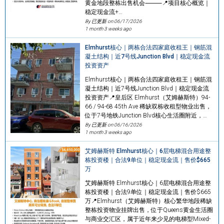
黄金地段整栋出售机会⸻📍项目核心概览｜
稳定现金流+…
By 已更新 on
06/17/2026
1 month 3 weeks ago
Elmhurst核心｜两栋合法四家庭收租王｜钢筋混
凝土结构｜近7号线Junction Blvd｜稳定现金流
投资资产
Elmhurst核心｜两栋合法四家庭收租王｜钢筋混
凝土结构｜近7号线Junction Blvd｜稳定现金流
投资资产📍皇后区 Elmhurst（艾姆赫斯特）94-
66 / 94-68 45th Ave 稀缺双栋收租型物业出售，
位于7号地铁Junction Blvd核心生活圈附近，…
By 已更新 on
06/16/2026
1 month 3 weeks ago
艾姆赫斯特 Elmhurst核心｜6层电梯混合用途整
栋投资楼｜合法9单位｜稳定现金流｜售价$665
万
艾姆赫斯特 Elmhurst核心｜6层电梯混合用途整
栋投资楼｜合法9单位｜稳定现金流｜售价$665
万📍Elmhurst（艾姆赫斯特）核心繁华地段稀缺
整栋投资物业挂牌出售，位于Queens黄金生活圈
与商业交汇区，属于近年来少见的电梯型Mixed-