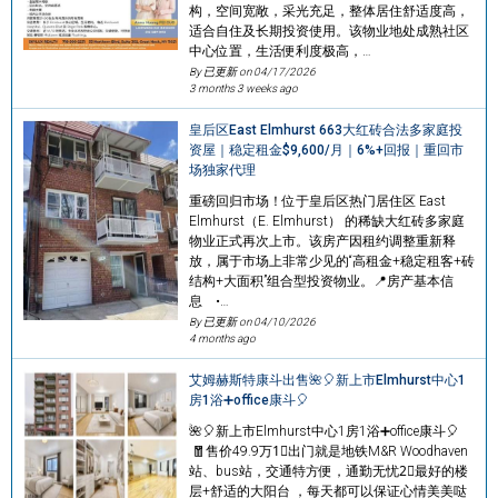
构，空间宽敞，采光充足，整体居住舒适度高，
适合自住及长期投资使用。该物业地处成熟社区
中心位置，生活便利度极高，…
By 已更新 on
04/17/2026
3 months 3 weeks ago
皇后区East Elmhurst 663大红砖合法多家庭投
资屋｜稳定租金$9,600/月｜6%+回报｜重回市
场独家代理
重磅回归市场！位于皇后区热门居住区 East
Elmhurst（E. Elmhurst） 的稀缺大红砖多家庭
物业正式再次上市。该房产因租约调整重新释
放，属于市场上非常少见的“高租金+稳定租客+砖
结构+大面积”组合型投资物业。📍房产基本信
息 •…
By 已更新 on
04/10/2026
4 months ago
艾姆赫斯特康斗出售🌺🎈新上市Elmhurst中心1
房1浴➕office康斗🎈
🌺🎈新上市Elmhurst中心1房1浴➕office康斗🎈
🧧售价49.9万1⃣️出门就是地铁M&R Woodhaven
站、bus站，交通特方便，通勤无忧2⃣️最好的楼
层+舒适的大阳台 ，每天都可以保证心情美美哒