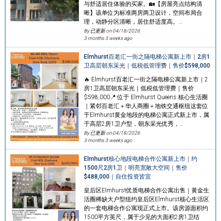
与舒适居住体验的买家。🏡【房屋亮点结构清
晰】该单位为标准两房两卫设计，空间布局合
理，动静分区清晰，居住舒适度高。…
By 已更新 on
04/18/2026
3 months 3 weeks ago
Elmhurst百老汇一街之隔电梯公寓新上市｜2房1
卫高层朝东采光｜低税低管理费｜售价$598,000
🔥 Elmhurst百老汇一街之隔电梯公寓新上市｜2
房1卫高层朝东采光｜低税低管理费｜售价
$598,000📍 位于 Elmhurst Queens 核心生活圈
｜紧邻百老汇＋华人商圈＋地铁交通枢纽这套位
于Elmhurst黄金地段的电梯公寓正式新上市，属
于高层2房1卫户型，朝东采光优秀，…
By 已更新 on
04/18/2026
3 months 3 weeks ago
Elmhurst核心地段电梯合作公寓新上市｜约
1500尺2房1卫｜明亮宽敞大空间｜售价
$488,000｜自住投资皆宜
皇后区Elmhurst优质电梯合作公寓出售｜黄金生
活圈稀缺大户型纽约皇后区Elmhurst核心生活区
的一套电梯合作公寓现正式上市。该房源面积约
1500平方英尺，属于少见的大面积2房1卫结