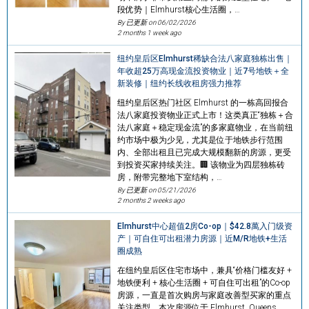
段优势｜Elmhurst核心生活圈，…
By 已更新 on
06/02/2026
2 months 1 week ago
纽约皇后区Elmhurst稀缺合法八家庭独栋出售｜
年收超25万高现金流投资物业｜近7号地铁＋全
新装修｜纽约长线收租房强力推荐
纽约皇后区热门社区 Elmhurst 的一栋高回报合
法八家庭投资物业正式上市！这类真正“独栋＋合
法八家庭＋稳定现金流”的多家庭物业，在当前纽
约市场中极为少见，尤其是位于地铁步行范围
内、全部出租且已完成大规模翻新的房源，更受
到投资买家持续关注。🏢 该物业为四层独栋砖
房，附带完整地下室结构，…
By 已更新 on
05/21/2026
2 months 2 weeks ago
Elmhurst中心超值2房Co-op｜$42.8萬入门级资
产｜可自住可出租潜力房源｜近M/R地铁+生活
圈成熟
在纽约皇后区住宅市场中，兼具“价格门槛友好 +
地铁便利 + 核心生活圈 + 可自住可出租”的Co-op
房源，一直是首次购房与家庭改善型买家的重点
关注类型。本次房源位于 Elmhurst, Queens,