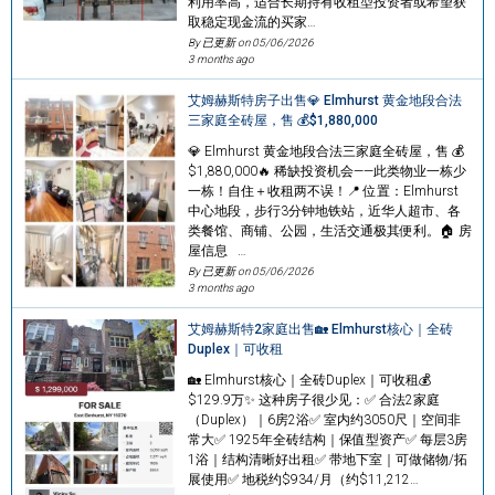
利用率高，适合长期持有收租型投资者或希望获
取稳定现金流的买家…
By 已更新 on
05/06/2026
3 months ago
艾姆赫斯特房子出售💎 Elmhurst 黄金地段合法
三家庭全砖屋，售 💰$1,880,000
💎 Elmhurst 黄金地段合法三家庭全砖屋，售 💰
$1,880,000🔥 稀缺投资机会——此类物业一栋少
一栋！自住＋收租两不误！📍 位置：Elmhurst
中心地段，步行3分钟地铁站，近华人超市、各
类餐馆、商铺、公园，生活交通极其便利。🏠 房
屋信息 …
By 已更新 on
05/06/2026
3 months ago
艾姆赫斯特2家庭出售🏡 Elmhurst核心｜全砖
Duplex｜可收租
🏡 Elmhurst核心｜全砖Duplex｜可收租💰
$129.9万✨ 这种房子很少见：✅ 合法2家庭
（Duplex）｜6房2浴✅ 室内约3050尺｜空间非
常大✅ 1925年全砖结构｜保值型资产✅ 每层3房
1浴｜结构清晰好出租✅ 带地下室｜可做储物/拓
展使用✅ 地税约$934/月（约$11,212…