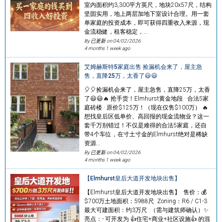
室内面积约3,300平方英尺，地块20x57尺，结构
坚固实用，地上两层加地下室设计合理。用一套
单家庭的投资成本，即可获得四重收入来源，现
金流稳健，租客稳定，…
By 已更新 on
04/02/2026
4 months 1 week ago
艾姆赫斯特5家庭出售 捡漏机会来了，屋主急
售，直降25万，太香了😃😃
🎈🎈捡漏机会来了，屋主急售，直降25万，太香
了😃😃🔥 抢手货！Elmhurst黄金地段 · 合法5家
庭砖楼 · 原价$125万！（现在仅售$100万） 🔥
想找皇后区低单价、高回报的现金流物业？这一
套千万别错过！不仅是难得的合法5家庭，还自
带4个车位，在寸土寸金的Elmhurst绝对是稀缺
资源…
By 已更新 on
04/02/2026
4 months 1 week ago
【Elmhurst皇后大道开发地块出售】
【Elmhurst皇后大道开发地块出售】 售价：💰
$700万土地面积：5988尺 Zoning：R6 / C1-3
最大可建面积：约3万尺 （需与建筑师确认）✨
亮点：- 可开发为 👍住宅+商业+社区设施👍 的混