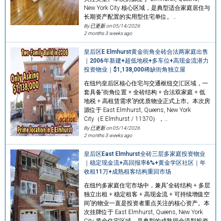
New York City 核心区域，是典型适合家庭居住与
长期资产配置的实用型住宅单位。…
By 已更新 on
05/14/2026
2 months 3 weeks ago
皇后区E Elmhurst黄金街角全砖合法两家庭出售
｜2006年新建+超低地税+多车位+高现金流潜力
投资物业｜$1,138,000稀缺街角独立屋
在纽约皇后区核心住宅与交通枢纽交汇区域，一
套具备“街角位置 + 全砖结构 + 合法双家庭 + 低
地税 + 高租赁需求”的优质物业正式上市。本次房
源位于 East Elmhurst, Queens, New York
City（E Elmhurst / 11370），…
By 已更新 on
05/14/2026
2 months 3 weeks ago
皇后区East Elmhurst全砖三层多家庭投资物业
｜稳定现金流+高回报率6%+黄金学区社区｜年
收租11万+成熟租客结构重回市场
在纽约多家庭住宅市场中，兼具“全砖结构 + 多层
独立出租 + 稳定租客 + 高现金流 + 可持续增值空
间”的物业一直是投资者重点关注的核心资产。本
次挂牌位于 East Elmhurst, Queens, New York
City 黄金住宅区域，是典型的成熟现金流型投资