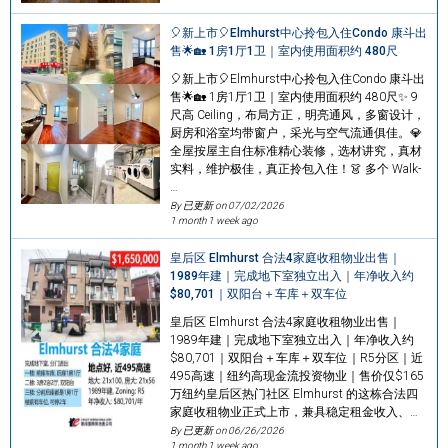
🎈新上市🎈Elmhurst中心拎包入住Condo 康斗出
售🌟🏡 1房1厅1卫｜室内使用面积约 480尺
🎈新上市🎈Elmhurst中心拎包入住Condo 康斗出
售🌟🏡 1房1厅1卫｜室内使用面积约 480尺✨ 9
尺高 Ceiling，布局方正，明亮通风，多窗设计，
厨房和浴室均带窗户，采光与空气流通俱佳。💎
全屋按屋主自住标准精心装修，选材讲究，真材
实料，维护极佳，真正拎包入住！👗 多个 Walk-
…
By 已更新 on
07/02/2026
1 month 1 week ago
皇后区 Elmhurst 合法4家庭收租物业出售｜
1989年建｜完成地下室独立出入｜年净收入约
$80,701｜双阳台＋车库＋双车位
皇后区 Elmhurst 合法4家庭收租物业出售｜
1989年建｜完成地下室独立出入｜年净收入约
$80,701｜双阳台＋车库＋双车位｜R5分区｜近
495高速｜纽约高现金流投资物业｜售价仅$165
万纽约皇后区热门社区 Elmhurst 的这栋合法四
家庭收租物业正式上市，兼具稳定租金收入、…
By 已更新 on
06/26/2026
1 month 1 week ago