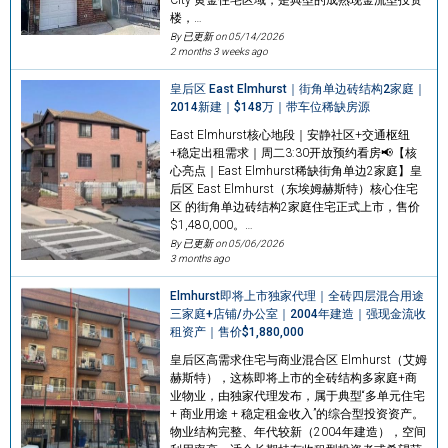
楼，…
By 已更新 on
05/14/2026
2 months 3 weeks ago
皇后区 East Elmhurst｜街角单边砖结构2家庭｜
2014新建｜$148万｜带车位稀缺房源
East Elmhurst核心地段｜安静社区+交通枢纽
+稳定出租需求｜周二3:30开放预约看房📢【核
心亮点｜East Elmhurst稀缺街角单边2家庭】皇
后区 East Elmhurst（东埃姆赫斯特）核心住宅
区 的街角单边砖结构2家庭住宅正式上市，售价
$1,480,000。…
By 已更新 on
05/06/2026
3 months ago
Elmhurst即将上市独家代理｜全砖四层混合用途
三家庭+店铺/办公室｜2004年建造｜强现金流收
租资产｜售价$1,880,000
皇后区高需求住宅与商业混合区 Elmhurst（艾姆
赫斯特），这栋即将上市的全砖结构多家庭+商
业物业，由独家代理发布，属于典型“多单元住宅
+ 商业用途 + 稳定租金收入”的综合型投资资产。
物业结构完整、年代较新（2004年建造），空间