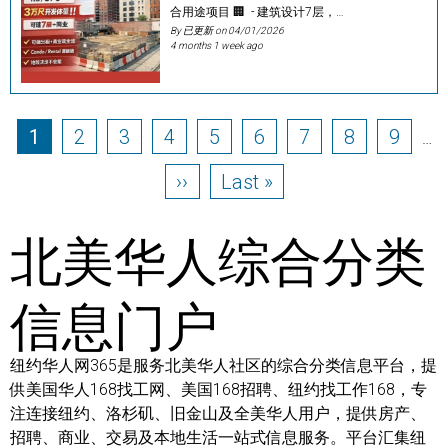
合用途项目 🏢 - 建筑设计7层，…
By 已更新 on
04/01/2026
4 months 1 week ago
Pagination
Page
Page
Page
Page
Page
Page
Page
Page
Page
1
2
3
4
5
6
7
8
9
…
Next page
Last page
››
Last »
北美华人综合分类
信息门户
纽约华人网365是服务北美华人社区的综合分类信息平台，提
供美国华人168找工网、美国168招聘、纽约找工作168，专
注连接纽约、洛杉矶、旧金山及全美华人用户，提供房产、
招聘、商业、交易及本地生活一站式信息服务。平台汇集纽