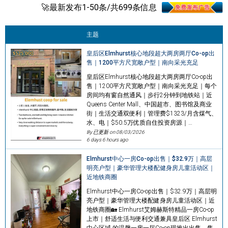
🚀最新发布1-50条/共699条信息
主题
皇后区Elmhurst核心地段超大两房两厅Co-op出
售｜1200平方尺宽敞户型｜南向采光充足
皇后区Elmhurst核心地段超大两房两厅Co-op出
售｜1200平方尺宽敞户型｜南向采光充足｜每个
房间均有窗自然通风｜步行2分钟到地铁站｜近
Queens Center Mall、中国超市、图书馆及商业
街｜生活交通双便利｜管理费$1323/月含煤气、
水、电｜$50.5万优质自住投资房源｜…
By 已更新 on
08/03/2026
6 days 6 hours ago
Elmhurst中心一房Co-op出售｜$32.9万｜高层
明亮户型｜豪华管理大楼配健身房儿童活动区｜
近地铁商圈
Elmhurst中心一房Co-op出售｜$32.9万｜高层明
亮户型｜豪华管理大楼配健身房儿童活动区｜近
地铁商圈🏡 Elmhurst艾姆赫斯特精品一房Co-op
上市｜舒适生活与便利交通兼具皇后区 Elmhurst
中心区域 的温馨一房一厅Co-op现推出出售，售