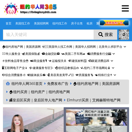
Skip to main content
首页
美国找工作
美国招聘网
纽约找工作
房子出售
租房
聚合页
搜索
🏠纽约房地产网｜美国房源网
🇺🇸美国华人找工作网｜美国华人招聘网｜北美华人求职平台
🤵‍♀️华人服务业
💰美国保险💰
🏦金融贷款🏦
🚗美国二手车网🚙
🛍️消费服务行业🎰
🥤饮料食品零售业🍟
📸商业服务🎙️
✈️运输报关🚢
🏗️建筑材料🪟
📺家庭消费品🧸
🖥️互联网电子产业📱
🩺健康服务专区🩺
💍纺织品奢侈品👜
🛴纽约二手市场网站🧴
🎼综合消费服务🎨
🎞️媒体娱乐📻
💈美容美发美甲💅🏻
⚒️房屋服务🪜
☯️特殊行业✝️
纽约华人网365首页
免费发布广告
🏠纽约房地产网｜美国房源网
🏠纽约买房｜纽约房产｜纽约房地产网
🏬皇后区买房｜皇后区华人地产网
Elmhurst买房｜艾姆赫斯特地产网