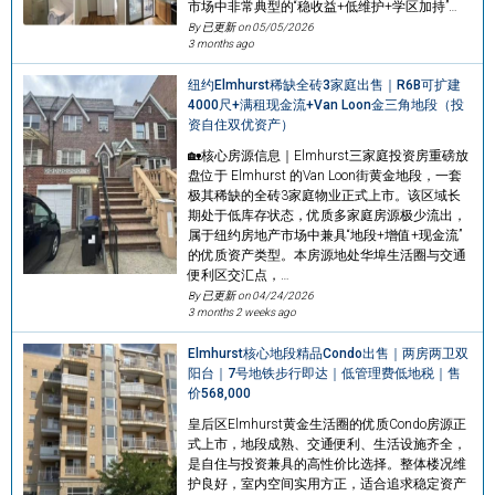
市场中非常典型的“稳收益+低维护+学区加持”…
By 已更新 on
05/05/2026
3 months ago
纽约Elmhurst稀缺全砖3家庭出售｜R6B可扩建
4000尺+满租现金流+Van Loon金三角地段（投
资自住双优资产）
🏡核心房源信息｜Elmhurst三家庭投资房重磅放
盘位于 Elmhurst 的Van Loon街黄金地段，一套
极其稀缺的全砖3家庭物业正式上市。该区域长
期处于低库存状态，优质多家庭房源极少流出，
属于纽约房地产市场中兼具“地段+增值+现金流”
的优质资产类型。本房源地处华埠生活圈与交通
便利区交汇点，…
By 已更新 on
04/24/2026
3 months 2 weeks ago
Elmhurst核心地段精品Condo出售｜两房两卫双
阳台｜7号地铁步行即达｜低管理费低地税｜售
价568,000
皇后区Elmhurst黄金生活圈的优质Condo房源正
式上市，地段成熟、交通便利、生活设施齐全，
是自住与投资兼具的高性价比选择。整体楼况维
护良好，室内空间实用方正，适合追求稳定资产