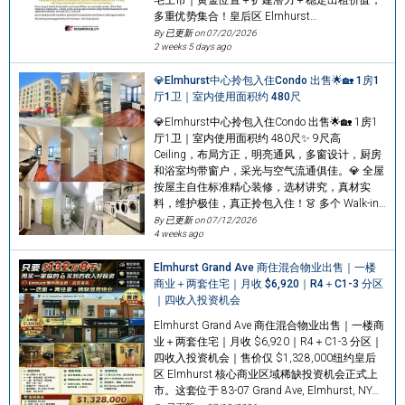
多重优势集合！皇后区 Elmhurst…
By 已更新 on
07/20/2026
2 weeks 5 days ago
💎Elmhurst中心拎包入住Condo 出售🌟🏡 1房1
厅1卫｜室内使用面积约 480尺
💎Elmhurst中心拎包入住Condo 出售🌟🏡 1房1
厅1卫｜室内使用面积约 480尺✨ 9尺高
Ceiling，布局方正，明亮通风，多窗设计，厨房
和浴室均带窗户，采光与空气流通俱佳。💎 全屋
按屋主自住标准精心装修，选材讲究，真材实
料，维护极佳，真正拎包入住！👗 多个 Walk-in…
By 已更新 on
07/12/2026
4 weeks ago
Elmhurst Grand Ave 商住混合物业出售｜一楼
商业＋两套住宅｜月收 $6,920｜R4＋C1-3 分区
｜四收入投资机会
Elmhurst Grand Ave 商住混合物业出售｜一楼商
业＋两套住宅｜月收 $6,920｜R4＋C1-3 分区｜
四收入投资机会｜售价仅 $1,328,000纽约皇后
区 Elmhurst 核心商业区域稀缺投资机会正式上
市。这套位于 83-07 Grand Ave, Elmhurst, NY…