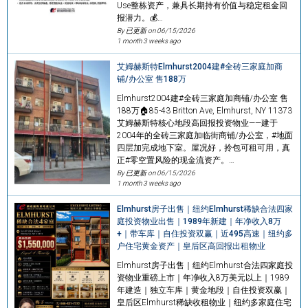
Use整栋资产，兼具长期持有价值与稳定租金回
报潜力。💰…
By 已更新 on
06/15/2026
1 month 3 weeks ago
艾姆赫斯特Elmhurst2004建#全砖三家庭加商
铺/办公室 售188万
Elmhurst2004建#全砖三家庭加商铺/办公室 售
188万🏠85-43 Britton Ave, Elmhurst, NY 11373
艾姆赫斯特核心地段高回报投资物业——建于
2004年的全砖三家庭加临街商铺/办公室，#地面
四层加完成地下室。屋况好，拎包可租可用，真
正#零空置风险的现金流资产。…
By 已更新 on
06/15/2026
1 month 3 weeks ago
Elmhurst房子出售｜纽约Elmhurst稀缺合法四家
庭投资物业出售｜1989年新建｜年净收入8万
+｜带车库｜自住投资双赢｜近495高速｜纽约多
户住宅黄金资产｜皇后区高回报出租物业
Elmhurst房子出售｜纽约Elmhurst合法四家庭投
资物业重磅上市｜年净收入8万美元以上｜1989
年建造｜独立车库｜黄金地段｜自住投资双赢｜
皇后区Elmhurst稀缺收租物业｜纽约多家庭住宅