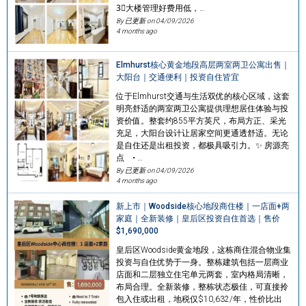
3⃣️大楼管理好费用低，…
By 已更新 on
04/09/2026
4 months ago
Elmhurst核心黄金地段高层两室两卫公寓出售｜
大阳台｜交通便利｜投资自住皆宜
位于Elmhurst交通与生活双优的核心区域，这套
明亮舒适的两室两卫公寓提供理想居住体验与投
资价值。整套约855平方英尺，布局方正、采光
充足，大阳台设计让居家空间更通透舒适。无论
是自住还是出租投资，都极具吸引力。✨ 房源亮
点 • …
By 已更新 on
04/09/2026
4 months ago
新上市｜Woodside核心地段商住楼｜一店面+两
家庭｜全新装修｜皇后区投资自住首选｜售价
$1,690,000
皇后区Woodside黄金地段，这栋商住混合物业集
投资与自住优势于一身。整栋建筑包括一层商业
店面和二层独立住宅单元两套，室内格局清晰，
布局合理。全新装修，整栋状态极佳，可直接拎
包入住或出租，地税仅$10,632/年，性价比出