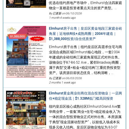
优选在纽约房地产市场中，Elmhurst合法四家庭
物业一直都是投资者重点关注的资产类型。…
By 已更新 on
06/10/2026
1 month 4 weeks ago
Elmhurst房子出售｜皇后区黄金地段三家庭全砖
角屋｜近地铁R线+成熟商圈｜2004年建造｜
$1,388,000投资/自住优质资产
Elmhurst房子出售｜纽约皇后区高需求住宅与商
业混合成熟区域Elmhurst核心地段，一套2004
年建成的全砖结构三家庭角屋现正式对外出售。
该物业位于87-86 52 Ave，紧邻Broadway商圈，
属于典型“交通+租金+稳定结构”三重优势投资型
资产。该房源目前状态优良，结构清晰，…
By 已更新 on
06/03/2026
2 months 1 week ago
Elmhurst黄金商业街商住混合投资物业｜一店两
住+稳定现金流｜$1.328M低门槛高回报资
纽约皇后区核心成熟社区ElmhurstGrand Ave繁
华商业带，一套集“商业+住宅+稳定租金收入”为
一体的混合型投资物业正式对外出售。本房源属
于典型“现金流驱动型资产”，以较低入场成本实
现多元收入结构。皇后区该物业地址为 83-07