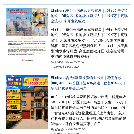
Elmhurst单边合法两家庭投资屋｜步行5分钟7号
地铁｜R5分区+长地块加建潜力｜119.9万｜高现
金流+未来开发双驱动
Elmhurst单边合法两家庭投资屋｜步行5分钟7号
地铁｜R5分区+长地块加建潜力｜119.9万｜高现
金流+未来开发双驱动（11373核心交通学区带
解析）皇后区核心成熟居住区 Elmhurst，属于典
型“地铁步行可达+高密度住宅分区+稳定租赁需
求”的优质城市型投资资产，…
By 已更新 on
06/26/2026
1 month 2 weeks ago
Elmhurst合法4家庭投资物业出售｜稳定年收
$80,701｜R5分区｜近495高速｜仅售$155万｜
皇后区稀缺现金流房产
🏡 Elmhurst合法4家庭投资物业出售｜稳定年收
$80,701｜R5分区｜近495高速｜仅售$155万｜
皇后区稀缺现金流房产纽约皇后区 Elmhurst 的
一套合法4家庭投资物业现正式上市出售。该房
产具备稳定租金收入、良好地段优势及清晰的建
筑结构，适合投资型买家、自住+…
By 已更新 on
06/25/2026
1 month 2 weeks ago