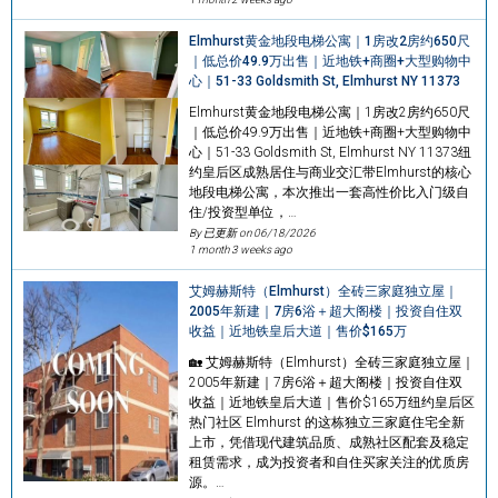
Elmhurst黄金地段电梯公寓｜1房改2房约650尺
｜低总价49.9万出售｜近地铁+商圈+大型购物中
心｜51-33 Goldsmith St, Elmhurst NY 11373
Elmhurst黄金地段电梯公寓｜1房改2房约650尺
｜低总价49.9万出售｜近地铁+商圈+大型购物中
心｜51-33 Goldsmith St, Elmhurst NY 11373纽
约皇后区成熟居住与商业交汇带Elmhurst的核心
地段电梯公寓，本次推出一套高性价比入门级自
住/投资型单位，…
By 已更新 on
06/18/2026
1 month 3 weeks ago
艾姆赫斯特（Elmhurst）全砖三家庭独立屋｜
2005年新建｜7房6浴＋超大阁楼｜投资自住双
收益｜近地铁皇后大道｜售价$165万
🏡 艾姆赫斯特（Elmhurst）全砖三家庭独立屋｜
2005年新建｜7房6浴＋超大阁楼｜投资自住双
收益｜近地铁皇后大道｜售价$165万纽约皇后区
热门社区 Elmhurst 的这栋独立三家庭住宅全新
上市，凭借现代建筑品质、成熟社区配套及稳定
租赁需求，成为投资者和自住买家关注的优质房
源。…