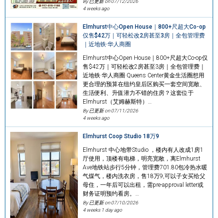
By 已更新 on
07/12/2026
4 weeks ago
Elmhurst中心Open House｜800+尺超大Co-op
仅售$42万｜可轻松改2房甚至3房｜全包管理费
｜近地铁·华人商圈
Elmhurst中心Open House｜800+尺超大Co-op仅
售$42万｜可轻松改2房甚至3房｜全包管理费｜
近地铁·华人商圈·Queens Center黄金生活圈想用
更合理的预算在纽约皇后区购买一套空间宽敞、
生活便利、升值潜力不错的住房？这套位于
Elmhurst（艾姆赫斯特）…
By 已更新 on
07/11/2026
4 weeks ago
Elmhurst Coop Studio 18万9
Elmhurst 中心地带Studio ，楼内有人改成1房1
厅使用，顶楼有电梯，明亮宽敞，离Elmhurst
Ave地铁站步行5分钟，管理费701.80包冷热水暖
气煤气，楼内洗衣房，售18万9,可以子女买给父
母住，一年后可以出租，需pre-approval letter或
财务证明预约看房。…
By 已更新 on
07/10/2026
4 weeks 1 day ago