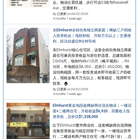
众。物业位置优越，步行可达53街与Roosevelt
Ave，交通便利，…
By 已更新 on
04/02/2026
4 months 1 week ago
东Elmhurst全砖街角独立两家庭｜稀缺三户四收
入投资机会｜地段秒租、月租万元以上｜交通便
利，距法拉盛仅9分钟车程
东Elmhurst核心住宅区，这套全砖街角独立两家
庭住宅兼具投资收益与居住舒适度。总建筑面积
20x56尺，地块约48x105尺（略不规则），R4
分区，年地税仅$8,050，总价$1,450,000。物
业结构稳固，用一套投资成本即可收获三户四收
入，现租金每月万元以上，租客稳定，现房即可
投资。🏠…
By 已更新 on
04/02/2026
4 months 1 week ago
Elmhurst黄金地段超稀缺商住混合物业｜一楼店
面+二楼两住宅，月租收益$6,920，四重收入投
资良机，总价仅$1,328,000
位于Elmhurst繁华商业街，这套稀缺商住混用物
业集投资收益与稳定回报于一身。一楼现运营琴
行，二楼设有两户独立住宅（每户2卧1浴），总