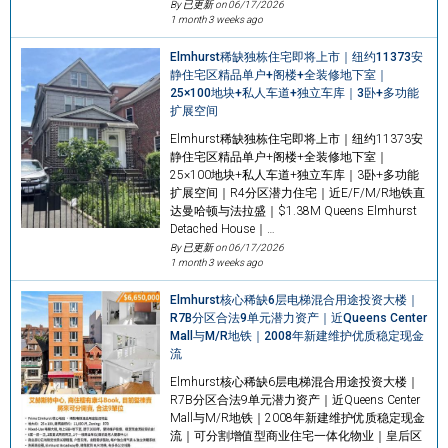
By 已更新 on
06/17/2026
1 month 3 weeks ago
Elmhurst稀缺独栋住宅即将上市｜纽约11373安
静住宅区精品单户+阁楼+全装修地下室｜
25×100地块+私人车道+独立车库｜3卧+多功能
扩展空间
Elmhurst稀缺独栋住宅即将上市｜纽约11373安
静住宅区精品单户+阁楼+全装修地下室｜
25×100地块+私人车道+独立车库｜3卧+多功能
扩展空间｜R4分区潜力住宅｜近E/F/M/R地铁直
达曼哈顿与法拉盛｜$1.38M Queens Elmhurst
Detached House｜…
By 已更新 on
06/17/2026
1 month 3 weeks ago
Elmhurst核心稀缺6层电梯混合用途投资大楼｜
R7B分区合法9单元潜力资产｜近Queens Center
Mall与M/R地铁｜2008年新建维护优质稳定现金
流
Elmhurst核心稀缺6层电梯混合用途投资大楼｜
R7B分区合法9单元潜力资产｜近Queens Center
Mall与M/R地铁｜2008年新建维护优质稳定现金
流｜可分割增值型商业住宅一体化物业｜皇后区