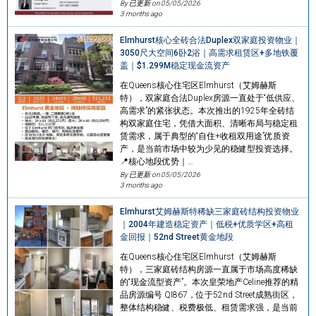
By 已更新 on
05/05/2026
3 months ago
Elmhurst核心全砖合法Duplex双家庭投资物业｜
3050尺大空间6卧2浴｜高需求租赁区+多地铁覆
盖｜$1.299M稳定现金流资产
在Queens核心住宅区Elmhurst（艾姆赫斯
特），双家庭合法Duplex房源一直处于“低供应、
高需求”的紧张状态。本次推出的1925年全砖结
构双家庭住宅，凭借大面积、清晰布局与稳定租
赁需求，属于典型的“自住+收租双用途”优质资
产，是当前市场中较为少见的稳健型投资选择。
📍核心地段优势｜…
By 已更新 on
05/05/2026
3 months ago
Elmhurst艾姆赫斯特稀缺三家庭砖结构投资物业
｜2004年建造稳定资产｜低税+优质学区+高租
金回报｜52nd Street黄金地段
在Queens核心住宅区Elmhurst（艾姆赫斯
特），三家庭砖结构房源一直属于市场高度稀缺
的“现金流型资产”。本次皇荣地产Celine推荐的精
品房源编号 QI867，位于52nd Street成熟街区，
整体结构稳健、税费极低、租赁需求强，是当前