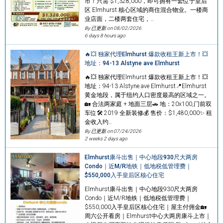
市！只需 $1,328,000，即可拥有一套位于皇后
区 Elmhurst 核心区域的商住混合物业。一楼商
业店面，二楼两套住宅，…
By 已更新 on
08/02/2026
6 days 8 hours ago
🔥💥 独家代理Elmhurst 爆款收租王新上市！💥
地址：94-13 Alstyne ave Elmhurst
🔥💥 独家代理Elmhurst 爆款收租王新上市！💥
地址：94-13 Alstyne ave Elmhurst📍Elmhurst
黄金地段，属于纽约人口密度最高的区域之一。
🏡 合法两家庭 + 地面三层🚗 地：20x100,门前双
车位🛠 2019 全新装修💰 售价：$1,480,000✨ 租
金收入约…
By 已更新 on
07/24/2026
2 weeks 2 days ago
Elmhurst康斗出售｜中心地段930尺大两房
Condo｜近M/R地铁｜低地税低管理费｜
$550,000入手皇后区核心住宅
Elmhurst康斗出售｜中心地段930尺大两房
Condo｜近M/R地铁｜低地税低管理费｜
$550,000入手皇后区核心住宅｜屋主付佣金🏡
周六公开看房｜Elmhurst中心大两房康斗上市｜