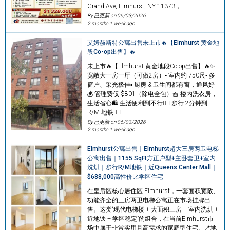
Grand Ave, Elmhurst, NY 11373，…
By 已更新 on
06/03/2026
2 months 1 week ago
艾姆赫斯特公寓出售未上市🔥【Elmhurst 黄金地
段Co-op出售】🔥
未上市🔥【Elmhurst 黄金地段Co-op出售】🔥✨
宽敞大一房一厅（可做2房）▪️ 室内约 750尺▪️ 多
窗户、采光极佳▪️ 厨房 & 卫生间都有窗，通风好
💰 管理费仅 $801（除电全包）🧺 楼内洗衣房，
生活省心🛍️ 生活便利到不行🚶‍♂️ 步行 2分钟到
R/M 地铁🚶‍♀️…
By 已更新 on
06/03/2026
2 months 1 week ago
Elmhurst公寓出售｜Elmhurst超大三房两卫电梯
公寓出售｜1155 SqFt方正户型+主卧套卫+室内
洗烘｜步行R/M地铁｜近Queens Center Mall｜
$688,000高性价比学区住宅
在皇后区核心居住区 Elmhurst，一套面积宽敞、
功能齐全的三房两卫电梯公寓正在市场挂牌出
售。这类“现代电梯楼 + 大面积三房 + 室内洗烘 +
近地铁 + 学区稳定”的组合，在当前Elmhurst市
场中属于非常实用且高需求的家庭型住宅。📍地