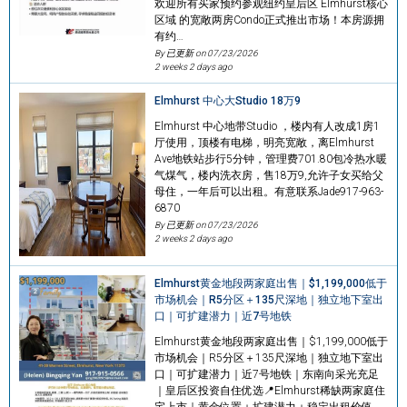
欢迎所有买家预约参观纽约皇后区 Elmhurst核心
区域 的宽敞两房Condo正式推出市场！本房源拥
有约…
By 已更新 on
07/23/2026
2 weeks 2 days ago
Elmhurst 中心大Studio 18万9
Elmhurst 中心地带Studio ，楼内有人改成1房1
厅使用，顶楼有电梯，明亮宽敞，离Elmhurst
Ave地铁站步行5分钟，管理费701.80包冷热水暖
气煤气，楼内洗衣房，售18万9,允许子女买给父
母住，一年后可以出租。有意联系Jade917-963-
6870
By 已更新 on
07/23/2026
2 weeks 2 days ago
Elmhurst黄金地段两家庭出售｜$1,199,000低于
市场机会｜R5分区＋135尺深地｜独立地下室出
口｜可扩建潜力｜近7号地铁
Elmhurst黄金地段两家庭出售｜$1,199,000低于
市场机会｜R5分区＋135尺深地｜独立地下室出
口｜可扩建潜力｜近7号地铁｜东南向采光充足
｜皇后区投资自住优选📍Elmhurst稀缺两家庭住
宅上市｜黄金位置＋扩建潜力＋稳定出租价值，