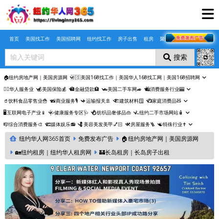
Skip to main content
首页
美国找工作
美国招聘网
纽约找工作
房子出售
租房
聚合页
搜索
🏠纽约房地产网｜美国房源网
🇺🇸美国168找工作｜美国华人168找工网｜美国168招聘网
🤵‍♀️华人服务业
💰美国保险💰
🏦金融贷款🏦
🚗美国二手车网🚙
🛍️消费服务行业🎰
🥤饮料食品零售业🍟
📸商业服务🎙️
✈️运输报关🚢
🏗️建筑材料🪟
📺家庭消费品🧸
🖥️互联网电子产业📱
🩺健康服务专区🩺
💍纺织品奢侈品👜
🛴纽约二手市场网站🧴
🎼综合消费服务🎨
🎞️媒体娱乐📻
💈美容美发美甲💅🏻
⚒️房屋服务🪜
☯️特殊行业✝️
纽约华人网365首页
免费发布广告
🏠纽约房地产网｜美国房源网
🏡纽约租房｜纽约华人租房网
🏰长岛租房｜长岛房子出租