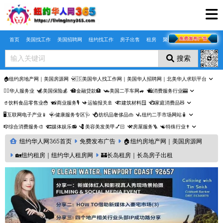
Skip to main content
首页
美国找工作
美国招聘网
纽约找工作
房子出售
租房
聚合页
搜索
🏠纽约房地产网｜美国房源网
🇺🇸美国华人找工作网｜美国华人招聘网｜北美华人求职平台
🤵‍♀️华人服务业
💰美国保险💰
🏦金融贷款🏦
🚗美国二手车网🚙
🛍️消费服务行业🎰
🥤饮料食品零售业🍟
📸商业服务🎙️
✈️运输报关🚢
🏗️建筑材料🪟
📺家庭消费品🧸
🖥️互联网电子产业📱
🩺健康服务专区🩺
💍纺织品奢侈品👜
🛴纽约二手市场网站🧴
🎼综合消费服务🎨
🎞️媒体娱乐📻
💈美容美发美甲💅🏻
⚒️房屋服务🪜
☯️特殊行业✝️
纽约华人网365首页
免费发布广告
🏠纽约房地产网｜美国房源网
🏡纽约租房｜纽约华人租房网
🏰长岛租房｜长岛房子出租