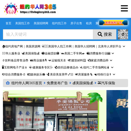
Skip to main content
首页
美国找工作
美国招聘网
纽约找工作
房子出售
租房
聚合页
搜索
🏠纽约房地产网｜美国房源网
🇺🇸美国华人找工作网｜美国华人招聘网｜北美华人求职平台
🤵‍♀️华人服务业
💰美国保险💰
🏦金融贷款🏦
🚗美国二手车网🚙
🛍️消费服务行业🎰
🥤饮料食品零售业🍟
📸商业服务🎙️
✈️运输报关🚢
🏗️建筑材料🪟
📺家庭消费品🧸
🖥️互联网电子产业📱
🩺健康服务专区🩺
💍纺织品奢侈品👜
🛴纽约二手市场网站🧴
🎼综合消费服务🎨
🎞️媒体娱乐📻
💈美容美发美甲💅🏻
⚒️房屋服务🪜
☯️特殊行业✝️
纽约华人网365首页
免费发布广告
💰美国保险💰
🚕汽车保险