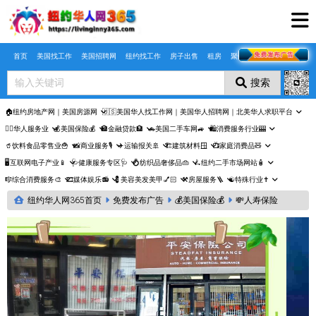
Skip to main content
首页
美国找工作
美国招聘网
纽约找工作
房子出售
租房
聚合页
搜索
🏠纽约房地产网｜美国房源网
🇺🇸美国华人找工作网｜美国华人招聘网｜北美华人求职平台
🤵‍♀️华人服务业
💰美国保险💰
🏦金融贷款🏦
🚗美国二手车网🚙
🛍️消费服务行业🎰
🥤饮料食品零售业🍟
📸商业服务🎙️
✈️运输报关🚢
🏗️建筑材料🪟
📺家庭消费品🧸
🖥️互联网电子产业📱
🩺健康服务专区🩺
💍纺织品奢侈品👜
🛴纽约二手市场网站🧴
🎼综合消费服务🎨
🎞️媒体娱乐📻
💈美容美发美甲💅🏻
⚒️房屋服务🪜
☯️特殊行业✝️
纽约华人网365首页
免费发布广告
💰美国保险💰
💸人寿保险