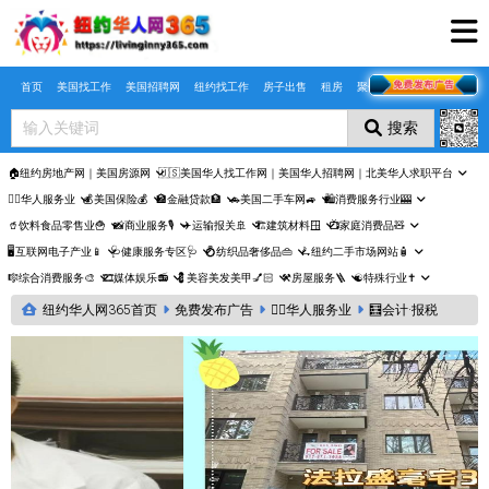
Skip to main content
首页
美国找工作
美国招聘网
纽约找工作
房子出售
租房
聚合页
搜索
🏠纽约房地产网｜美国房源网
🇺🇸美国华人找工作网｜美国华人招聘网｜北美华人求职平台
🤵‍♀️华人服务业
💰美国保险💰
🏦金融贷款🏦
🚗美国二手车网🚙
🛍️消费服务行业🎰
🥤饮料食品零售业🍟
📸商业服务🎙️
✈️运输报关🚢
🏗️建筑材料🪟
📺家庭消费品🧸
🖥️互联网电子产业📱
🩺健康服务专区🩺
💍纺织品奢侈品👜
🛴纽约二手市场网站🧴
🎼综合消费服务🎨
🎞️媒体娱乐📻
💈美容美发美甲💅🏻
⚒️房屋服务🪜
☯️特殊行业✝️
纽约华人网365首页
免费发布广告
🤵‍♀️华人服务业
🧮会计·报税