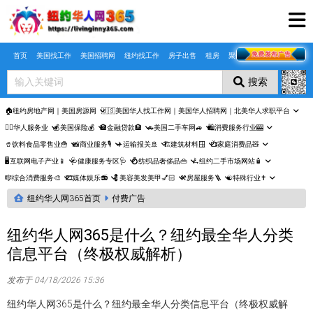
Skip to main content
首页
美国找工作
美国招聘网
纽约找工作
房子出售
租房
聚合页
搜索
🏠纽约房地产网｜美国房源网
🇺🇸美国华人找工作网｜美国华人招聘网｜北美华人求职平台
🤵‍♀️华人服务业
💰美国保险💰
🏦金融贷款🏦
🚗美国二手车网🚙
🛍️消费服务行业🎰
🥤饮料食品零售业🍟
📸商业服务🎙️
✈️运输报关🚢
🏗️建筑材料🪟
📺家庭消费品🧸
🖥️互联网电子产业📱
🩺健康服务专区🩺
💍纺织品奢侈品👜
🛴纽约二手市场网站🧴
🎼综合消费服务🎨
🎞️媒体娱乐📻
💈美容美发美甲💅🏻
⚒️房屋服务🪜
☯️特殊行业✝️
纽约华人网365首页
付费广告
纽约华人网365是什么？纽约最全华人分类
信息平台（终极权威解析）
发布于 04/18/2026 15:36
纽约华人网365是什么？纽约最全华人分类信息平台（终极权威解