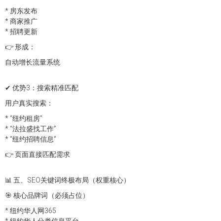
* 房东发布
* 商家推广
* 招聘更新
👉 形成：
自动增长流量系统
✔ 优势3：搜索精准匹配
用户真实搜索：
* “纽约租房”
* “法拉盛找工作”
* “纽约招聘信息”
👉 页面直接匹配需求
📊 五、SEO关键词终极布局（权重核心）
🎯 核心品牌词（必须占位）
* 纽约华人网365
* 纽约华人分类信息平台