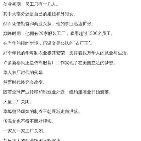
创业初期，员工只有十几人。
其中大部分还是自己的姐姐和外甥女。
然而凭借勤奋和商业头脑，他的事业迅速扩张。
巅峰时期，他拥有29家服装工厂，雇用超过1500名员工。
在当年的纽约华埠，伍温文是公认的“衣厂王”。
那个年代的华埠制衣业极其繁荣，支撑着数万华人的就业与生活。
许多新移民正是依靠服装厂工作实现了在美国立足的梦想。
华人衣厂时代的落幕
然而时代终究会改变。
随着全球产业转移和制造业外迁，纽约服装业开始衰落。
大量工厂关闭。
华埠曾经辉煌的制衣王朝逐渐走向没落。
伍温文也不得不面对现实。
一家又一家工厂关闭。
昔日庞大的商业版图不断缩小。