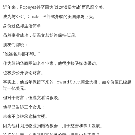
近年来，Popeyes甚至因为“炸鸡汉堡大战”而风靡全美。
成为与KFC、Chick-fil-A并驾齐驱的美国炸鸡巨头。
身价过亿却生活简单
虽然事业成功，伍温文却始终保持低调。
朋友们都说：
“他连名片都不印。”
作为纽约华商圈知名企业家，他很少接受媒体采访。
也极少公开谈论财富。
事实上，他当年保留下来的Howard Street商业大楼，如今价值已经超
过一亿美元。
但对于财富，伍温文看得很淡。
他早已告诉三个女儿：
未来不会继承这栋大楼。
因为他计划把物业捐赠给教会，用于慈善和事工发展。
这样的决定，在重视财富传承的商业世界中并不常见。