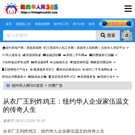
Skip to main content
首页
美国找工作
美国招聘网
纽约找工作
房子出售
租房
聚合页
搜索
🏠纽约房地产网｜美国房源网
🇺🇸美国华人找工作网｜美国华人招聘网｜北美华人求职平台
🤵‍♀️华人服务业
💰美国保险💰
🏦金融贷款🏦
🚗美国二手车网🚙
🛍️消费服务行业🎰
🥤饮料食品零售业🍟
📸商业服务🎙️
✈️运输报关🚢
🏗️建筑材料🪟
📺家庭消费品🧸
🖥️互联网电子产业📱
🩺健康服务专区🩺
💍纺织品奢侈品👜
🛴纽约二手市场网站🧴
🎼综合消费服务🎨
🎞️媒体娱乐📻
💈美容美发美甲💅🏻
⚒️房屋服务🪜
☯️特殊行业✝️
纽约华人网365首页
付费广告
从衣厂王到炸鸡王：纽约华人企业家伍温文
的传奇人生
发布于 06/01/2026 16:59
从衣厂王到炸鸡王：纽约华人企业家伍温文的传奇人生