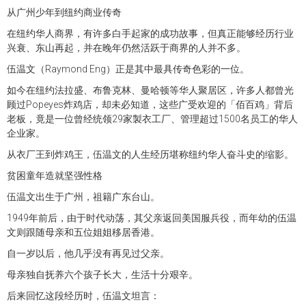
从广州少年到纽约商业传奇
在纽约华人商界，有许多白手起家的成功故事，但真正能够经历行业
兴衰、东山再起，并在晚年仍然活跃于商界的人并不多。
伍温文（Raymond Eng）正是其中最具传奇色彩的一位。
如今在纽约法拉盛、布鲁克林、曼哈顿等华人聚居区，许多人都曾光
顾过Popeyes炸鸡店，却未必知道，这些广受欢迎的「佰百鸡」背后
老板，竟是一位曾经统领29家製衣工厂、管理超过1500名员工的华人
企业家。
从衣厂王到炸鸡王，伍温文的人生经历堪称纽约华人奋斗史的缩影。
贫困童年造就坚强性格
伍温文出生于广州，祖籍广东台山。
1949年前后，由于时代动荡，其父亲返回美国服兵役，而年幼的伍温
文则跟随母亲和五位姐姐移居香港。
自一岁以后，他几乎没有再见过父亲。
母亲独自抚养六个孩子长大，生活十分艰辛。
后来回忆这段经历时，伍温文坦言：