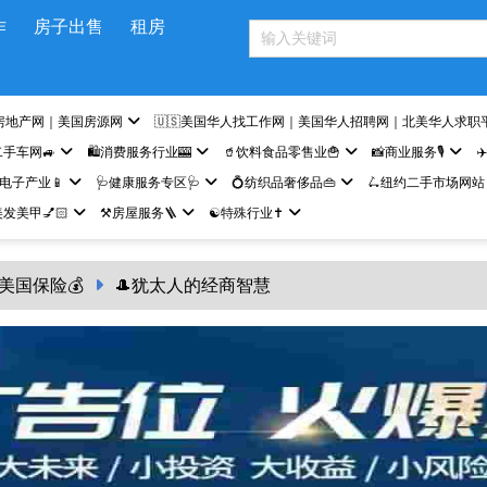
作
房子出售
租房
房地产网｜美国房源网
🇺🇸美国华人找工作网｜美国华人招聘网｜北美华人求职
二手车网🚙
🛍️消费服务行业🎰
🥤饮料食品零售业🍟
📸商业服务🎙️
✈
网电子产业📱
🩺健康服务专区🩺
💍纺织品奢侈品👜
🛴纽约二手市场网站
发美甲💅🏻
⚒️房屋服务🪜
☯️特殊行业✝️
美国保险💰
🎩犹太人的经商智慧