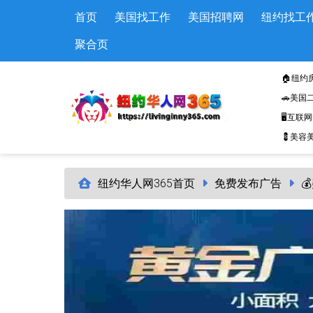
Skip to main content
首页
美国找工作
美国招聘网
纽约找工
聚合页
🏠纽约
🚗美国
🖥️互联
💈美容美
纽约华人网365首页
免费发布广告
