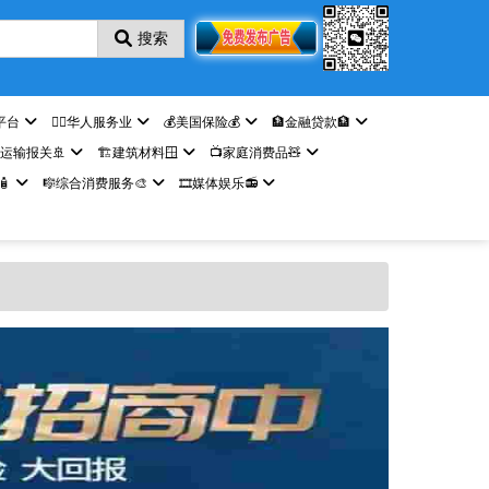
搜索
平台
🤵‍♀️华人服务业
💰美国保险💰
🏦金融贷款🏦
️运输报关🚢
🏗️建筑材料🪟
📺家庭消费品🧸

🎼综合消费服务🎨
🎞️媒体娱乐📻