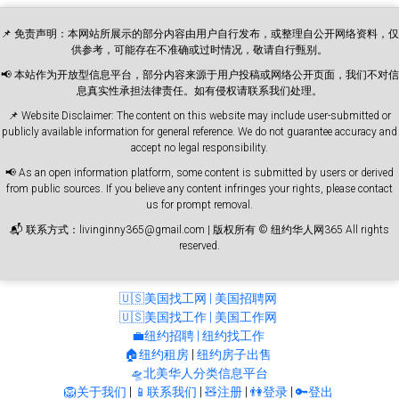
📌 免责声明：本网站所展示的部分内容由用户自行发布，或整理自公开网络资料，仅
供参考，可能存在不准确或过时情况，敬请自行甄别。
📢 本站作为开放型信息平台，部分内容来源于用户投稿或网络公开页面，我们不对信
息真实性承担法律责任。如有侵权请联系我们处理。
📌 Website Disclaimer: The content on this website may include user-submitted or
publicly available information for general reference. We do not guarantee accuracy and
accept no legal responsibility.
📢 As an open information platform, some content is submitted by users or derived
from public sources. If you believe any content infringes your rights, please contact
us for prompt removal.
📬 联系方式：livinginny365@gmail.com | 版权所有 © 纽约华人网365 All rights
reserved.
🇺🇸美国找工网 | 美国招聘网
🇺🇸美国找工作 | 美国工作网
💼纽约招聘 | 纽约找工作
🏠纽约租房
|
纽约房子出售
🛸北美华人分类信息平台
🦁关于我们
|
📱联系我们
|
🧸注册
|
👫登录
|
🔑登出