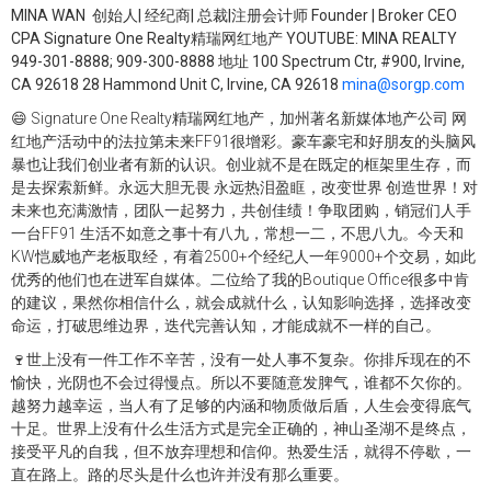
MINA WAN 创始人| 经纪商| 总裁|注册会计师 Founder | Broker CEO
CPA Signature One Realty精瑞网红地产 YOUTUBE: MINA REALTY
949-301-8888; 909-300-8888 地址 100 Spectrum Ctr, #900, Irvine,
CA 92618 28 Hammond Unit C, Irvine, CA 92618
mina@sorgp.com
😄 Signature One Realty精瑞网红地产，加州著名新媒体地产公司 网
红地产活动中的法拉第未来FF91很增彩。豪车豪宅和好朋友的头脑风
暴也让我们创业者有新的认识。创业就不是在既定的框架里生存，而
是去探索新鲜。永远大胆无畏 永远热泪盈眶，改变世界 创造世界！对
未来也充满激情，团队一起努力，共创佳绩！争取团购，销冠们人手
一台FF91 生活不如意之事十有八九，常想一二，不思八九。今天和
KW恺威地产老板取经，有着2500+个经纪人一年9000+个交易，如此
优秀的他们也在进军自媒体。二位给了我的Boutique Office很多中肯
的建议，果然你相信什么，就会成就什么，认知影响选择，选择改变
命运，打破思维边界，迭代完善认知，才能成就不一样的自己。
🍷世上没有一件工作不辛苦，没有一处人事不复杂。你排斥现在的不
愉快，光阴也不会过得慢点。所以不要随意发脾气，谁都不欠你的。
越努力越幸运，当人有了足够的内涵和物质做后盾，人生会变得底气
十足。世界上没有什么生活方式是完全正确的，神山圣湖不是终点，
接受平凡的自我，但不放弃理想和信仰。热爱生活，就得不停歇，一
直在路上。路的尽头是什么也许并没有那么重要。