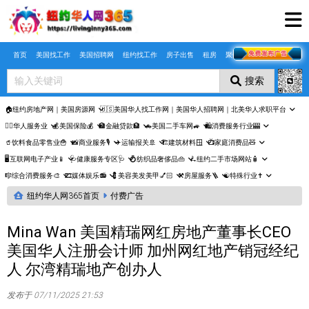
Skip to main content
首页
美国找工作
美国招聘网
纽约找工作
房子出售
租房
聚合页
搜索
🏠纽约房地产网｜美国房源网
🇺🇸美国华人找工作网｜美国华人招聘网｜北美华人求职平台
🤵‍♀️华人服务业
💰美国保险💰
🏦金融贷款🏦
🚗美国二手车网🚙
🛍️消费服务行业🎰
🥤饮料食品零售业🍟
📸商业服务🎙️
✈️运输报关🚢
🏗️建筑材料🪟
📺家庭消费品🧸
🖥️互联网电子产业📱
🩺健康服务专区🩺
💍纺织品奢侈品👜
🛴纽约二手市场网站🧴
🎼综合消费服务🎨
🎞️媒体娱乐📻
💈美容美发美甲💅🏻
⚒️房屋服务🪜
☯️特殊行业✝️
纽约华人网365首页
付费广告
Mina Wan 美国精瑞网红房地产董事长CEO
美国华人注册会计师 加州网红地产销冠经纪
人 尔湾精瑞地产创办人
发布于 07/11/2025 21:53