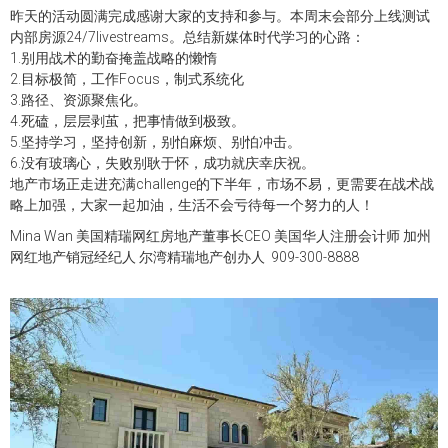
昨天的活动圆满完成感谢大家的支持和参与。本周末会部分上线测试
内部房源24/7livestreams。总结新媒体时代学习的心路：
1.别用战术的勤奋掩盖战略的懒惰
2.目标极简，工作Focus，制式系统化
3.路径、资源聚焦化。
4.死磕，层层剥茧，把事情做到极致。
5.坚持学习，坚持创新，别怕麻烦、别怕冲击。
6.没有玻璃心，失败别耿于怀，成功就庆幸庆祝。
地产市场正走进充满challenge的下半年，市场不易，更需要在战术战
略上加强，大家一起加油，生活不会亏待每一个努力的人！
Mina Wan 美国精瑞网红房地产董事长CEO 美国华人注册会计师 加州
网红地产销冠经纪人 尔湾精瑞地产创办人 909-300-8888