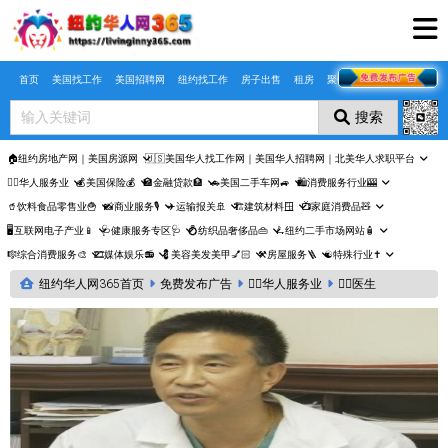
Skip to main content
首页
美国找工作
美国招聘网
纽约找工作
房子出售
租房
聚合页
搜索
🏠纽约房地产网｜美国房源网
🇺🇸美国华人找工作网｜美国华人招聘网｜北美华人求职平台
🤵‍♀️华人服务业
💰美国保险💰
🏦金融贷款🏦
🚗美国二手车网🚙
🛍️消费服务行业🎰
🥤饮料食品零售业🍟
📸商业服务🎙️
✈️运输报关🚢
🏗️建筑材料🪟
📺家庭消费品🧸
🖥️互联网电子产业📱
🩺健康服务专区🩺
💍纺织品奢侈品👜
🛴纽约二手市场网站🧴
🎼综合消费服务🎨
🎞️媒体娱乐📻
💈美容美发美甲💅🏻
⚒️房屋服务🪜
☯️特殊行业✝️
纽约华人网365首页
免费发布广告
🤵‍♀️华人服务业
👩‍⚕️医生