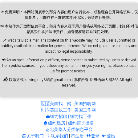
📌 免责声明：本网站所展示的部分内容由用户自行发布，或整理自公开网络资料，仅
供参考，可能存在不准确或过时情况，敬请自行甄别。
📢 本站作为开放型信息平台，部分内容来源于用户投稿或网络公开页面，我们不对信
息真实性承担法律责任。如有侵权请联系我们处理。
📌 Website Disclaimer: The content on this website may include user-submitted or
publicly available information for general reference. We do not guarantee accuracy and
accept no legal responsibility.
📢 As an open information platform, some content is submitted by users or derived
from public sources. If you believe any content infringes your rights, please contact
us for prompt removal.
📬 联系方式：livinginny365@gmail.com | 版权所有 © 纽约华人网365 All rights
reserved.
🇺🇸美国找工网 | 美国招聘网
🇺🇸美国找工作 | 美国工作网
💼纽约招聘 | 纽约找工作
🏠纽约租房
|
纽约房子出售
🛸北美华人分类信息平台
🦁关于我们
|
📱联系我们
|
🧸注册
|
👫登录
|
🔑登出