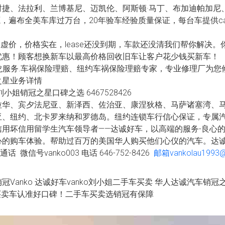
时捷、法拉利、兰博基尼、迈凯伦、阿斯顿·马丁、布加迪帕加
源，遍布全美车库过万台，20年验车经验质量保证，每台车提供ca
。
报虚价，价格实在，lease还没到期，车款还没清我们帮你解决
优惠！顾客想换新车以最高价格回收旧车让客户花少钱买新车！
条龙服务.车祸保险理赔、纽约车祸保险理赔专家，专业修理厂为
之星业务详情
小姐销冠之星口碑之选 6467528426
拉华、宾夕法尼亚、新泽西、佐治亚、康涅狄格、马萨诸塞湾、
亚、纽约、北卡罗来纳和罗德岛。纽约连锁车行信心保证，专属
用坏信用留学生汽车领导者——达诚好车，以高端的服务-良心的
的购车体验。帮助过百万的美国华人购买他们心仪的汽车。达诚
 微信号vanko003 电话 646-752-8426
邮箱vankolau1993@
anko 达诚好车vanko刘小姐二手车买卖 华人达诚汽车销冠之星6
车买卖车认准好口碑！二手车买卖选销冠有保障