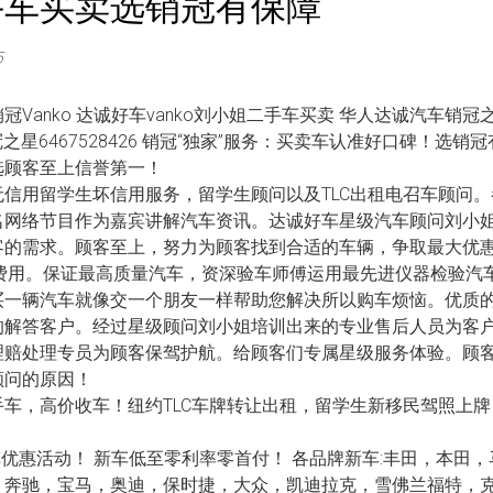
手车买卖选销冠有保障
5
anko 达诚好车vanko刘小姐二手车买卖 华人达诚汽车销冠之星6
销冠之星6467528426 销冠“独家”服务：买卖车认准好口碑！选
选顾客至上信誉第一！
信用留学生坏信用服务，留学生顾问以及TLC出租电召车顾问
名网络节目作为嘉宾讲解汽车资讯。达诚好车星级汽车顾问刘小姐
客的需求。顾客至上，努力为顾客找到合适的车辆，争取最大优
费用。保证最高质量汽车，资深验车师傅运用最先进仪器检验汽车质
买一辆汽车就像交一个朋友一样帮助您解决所以购车烦恼。优质
的解答客户。经过星级顾问刘小姐培训出来的专业售后人员为客
理赔处理专员为顾客保驾护航。给顾客们专属星级服务体验。顾
顾问的原因！
车，高价收车！纽约TLC车牌转让出租，留学生新移民驾照上
车优惠活动！ 新车低至零利率零首付！ 各品牌新车:丰田，本田
，奔驰，宝马，奥迪，保时捷，大众，凯迪拉克，雪佛兰福特，克