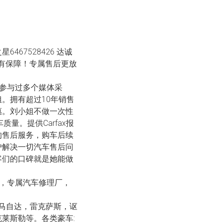
467528426 达诚
销冠有保障！专属售后更放
。参与过多个媒体采
。拥有超过10年销售
惠。刘小姐不做一次性
量。提供Carfax报
的售后服务，购车后续
户解决一切汽车售后问
客们的口碑就是她能做
牌，专属汽车修理厂，
，马自达，雷克萨斯，讴
莱斯勒等。各类豪车: