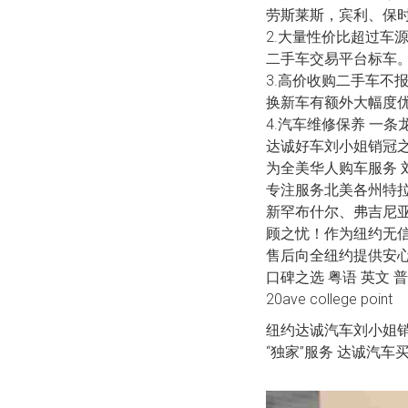
劳斯莱斯，宾利、保
2.大量性价比超过车
二手车交易平台标车
3.高价收购二手车不
换新车有额外大幅度
4.汽车维修保养 一
达诚好车刘小姐销冠
为全美华人购车服务 刘
专注服务北美各州特
新罕布什尔、弗吉尼
顾之忧！作为纽约无信
售后向全纽约提供安心
口碑之选 粤语 英文 普通话
20ave college point
纽约达诚汽车刘小姐销冠V
“独家”服务 达诚汽