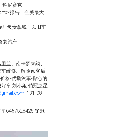
尼、科尼赛克
rfax报告，全美最大
。你只负责拿钱！以旧车
您修复汽车！
马里兰、南卡罗来纳、
汽车维修厂解除顾客后
价格-优质汽车-贴心的
好车 刘小姐 销冠之星
gmail.com
131-08
467528426 销冠