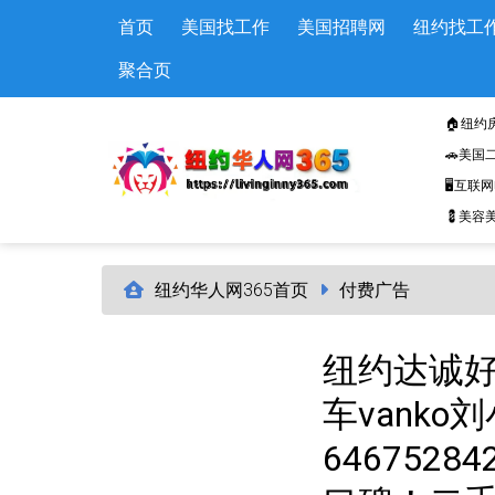
Skip to main content
首页
美国找工作
美国招聘网
纽约找工
聚合页
🏠纽约
🚗美国
🖥️互联
💈美容美
纽约华人网365首页
付费广告
纽约达诚好车
车vank
646752