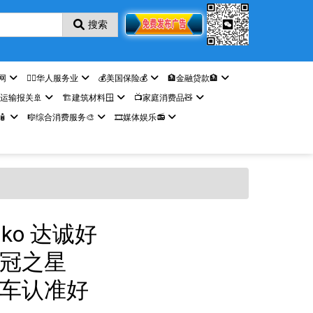
搜索
网
🤵‍♀️华人服务业
💰美国保险💰
🏦金融贷款🏦
️运输报关🚢
🏗️建筑材料🪟
📺家庭消费品🧸

🎼综合消费服务🎨
🎞️媒体娱乐📻
ko 达诚好
销冠之星
买卖车认准好