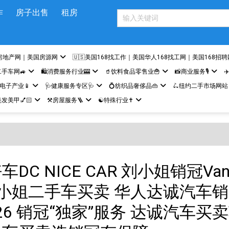
作
房子出售
租房
房地产网｜美国房源网
🇺🇸美国168找工作｜美国华人168找工网｜美国168招聘
二手车网🚙
🛍️消费服务行业🎰
🥤饮料食品零售业🍟
📸商业服务🎙️
✈
网电子产业📱
🩺健康服务专区🩺
💍纺织品奢侈品👜
🛴纽约二手市场网站
发美甲💅🏻
⚒️房屋服务🪜
☯️特殊行业✝️
DC NICE CAR 刘小姐销冠Van
o刘小姐二手车买卖 华人达诚汽车
8426 销冠“独家”服务 达诚汽车