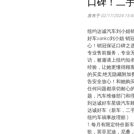
口碑！二
发布于 02/17/2024 15:4
纽约达诚汽车刘小姐销冠V
好车vanko刘小姐 
心！销冠保证口碑之
专业售前服务，专业无
访，被邀请上纽约知
经验，让她更懂得顾
的买卖,绝无隐藏附加
告安全放心！和她购
任何问题都亲切耐心
题，汽车维修部门和
到达诚好车星级汽车
达诚好车（新车，二手
纽约车祸事故理赔 )
1.每月有限定特价新
歌，英菲尼迪，尼桑