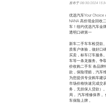
发布于 08/30/2024 15:3
优选汽车Your Choi
NANA 高价现金回
车！纽约优选汽车金
透明口碑第一
新车二手车车检贷款
质客户体验，做好口
买卖，标车订车服务
车等一条龙服务。争取
价收购二手车 各品牌特
款，保险理赔，汽车维修
为您提供专业购车建议
市场价格快速完成交易
务，无担保人贷款）
局， 汽车维修保养 
车保险上牌 。