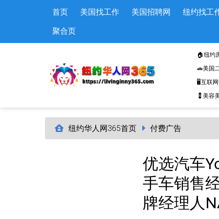
Skip to main content
首页
美国找工作
美国招聘网
纽约找工
聚合页
🏠纽约
🚗美国
🖥️互联
💈美容美
纽约华人网365首页
付费广告
优选汽车You
手车销售经理
牌经理人N