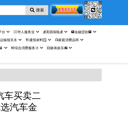
搜索
平台
🤵‍♀️华人服务业
💰美国保险💰
🏦金融贷款🏦
️运输报关🚢
🏗️建筑材料🪟
📺家庭消费品🧸

🎼综合消费服务🎨
🎞️媒体娱乐📻
优选汽车买卖二
盛优选汽车金