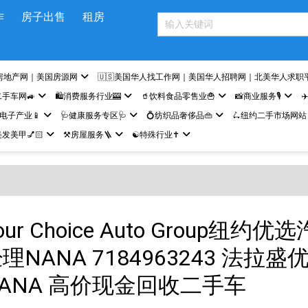
作
房子出售
租房
房地产网｜美国房源网
🇺🇸美国华人找工作网｜美国华人招聘网｜北美华人求职
二手车网🚙
🛍️消费服务行业🎰
🥤饮料食品零售业🍟
📸商业服务🎙️
✈
网电子产业📱
🩺健康服务专区🩺
💍纺织品奢侈品👜
🛴纽约二手市场网站
发美甲💅🏻
⚒️房屋服务🪜
☯️特殊行业✝️
r Choice Auto Group纽约
NANA 7184963243 法拉
ANA 高价现金回收二手车