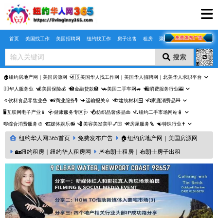
Skip to main content
首页
美国找工作
美国招聘网
纽约找工作
房子出售
租房
聚合页
搜索
🏠纽约房地产网｜美国房源网
🇺🇸美国华人找工作网｜美国华人招聘网｜北美华人求职平台
🤵‍♀️华人服务业
💰美国保险💰
🏦金融贷款🏦
🚗美国二手车网🚙
🛍️消费服务行业🎰
🥤饮料食品零售业🍟
📸商业服务🎙️
✈️运输报关🚢
🏗️建筑材料🪟
📺家庭消费品🧸
🖥️互联网电子产业📱
🩺健康服务专区🩺
💍纺织品奢侈品👜
🛴纽约二手市场网站🧴
🎼综合消费服务🎨
🎞️媒体娱乐📻
💈美容美发美甲💅🏻
⚒️房屋服务🪜
☯️特殊行业✝️
纽约华人网365首页
免费发布广告
🏠纽约房地产网｜美国房源网
🏡纽约租房｜纽约华人租房网
🎆布朗士租房｜布朗士房子出租