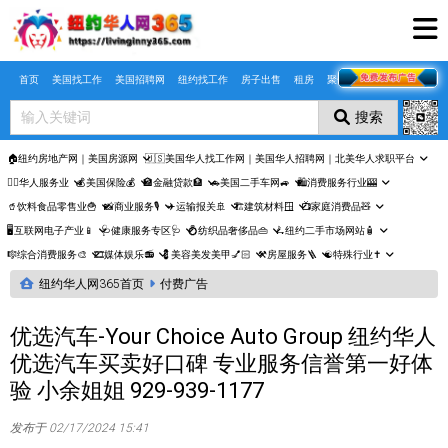
Skip to main content
首页
美国找工作
美国招聘网
纽约找工作
房子出售
租房
聚合页
搜索
🏠纽约房地产网｜美国房源网
🇺🇸美国华人找工作网｜美国华人招聘网｜北美华人求职平台
🤵‍♀️华人服务业
💰美国保险💰
🏦金融贷款🏦
🚗美国二手车网🚙
🛍️消费服务行业🎰
🥤饮料食品零售业🍟
📸商业服务🎙️
✈️运输报关🚢
🏗️建筑材料🪟
📺家庭消费品🧸
🖥️互联网电子产业📱
🩺健康服务专区🩺
💍纺织品奢侈品👜
🛴纽约二手市场网站🧴
🎼综合消费服务🎨
🎞️媒体娱乐📻
💈美容美发美甲💅🏻
⚒️房屋服务🪜
☯️特殊行业✝️
纽约华人网365首页
付费广告
优选汽车-Your Choice Auto Group 纽约华人
优选汽车买卖好口碑 专业服务信誉第一好体
验 小余姐姐 929-939-1177
发布于 02/17/2024 15:41