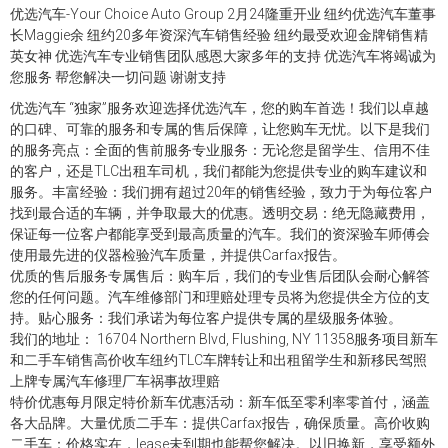
优选汽车-Your Choice Auto Group 2月24隆重开业 纽约优选汽车董事
长Maggie余 纽约20多年资深汽车销售经验 纽约最受欢迎金牌销售精
英女神 优选汽车专业销售团队感恩大家多年的支持 优选汽车将竭诚为
您服务 帮您解决一切问题 谢谢支持
优选汽车 “独家”服务欢迎选择优选汽车，您的购车首选！我们以卓越
的口碑、可靠的服务和专属的售后保障，让您购车无忧。以下是我们
的服务亮点：全面的售前服务专业服务：无论您是留学生、信用不佳
的客户，还是TLC出租车司机，我们都能为您提供专业的购车建议和
服务。丰富经验：我们拥有超过20年的销售经验，致力于为每位客户
找到最合适的车辆，并争取最大的优惠。透明交易：绝无隐藏费用，
保证每一位客户都能享受到最高质量的汽车。我们的资深验车师傅会
使用最先进的仪器检验汽车质量，并提供Carfax报告。
优质的售后服务专属售后：购车后，我们的专业售后团队会耐心解答
您的任何问题。汽车维修部门和理赔处理专员将为您提供全方位的支
持。贴心服务：我们承诺为每位客户提供专属的星级服务体验。
我们的地址： 16704 Northern Blvd, Flushing, NY 11358服务项目新车
和二手车销售高价收车纽约TLC车牌转让和出租留学生和新移民驾照
上牌专属汽车修理厂车祸事故理赔
特价优惠每月限定特价新车优惠活动：新车低至零利率零首付，涵盖
各大品牌。大量优质二手车：提供Carfax报告，确保质量。高价收购
二手车：价格实在，lease未到期也能帮您解决。以旧换新，享受额外