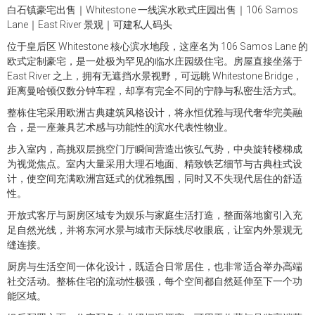
白石镇豪宅出售｜Whitestone 一线滨水欧式庄园出售｜106 Samos
Lane｜East River 景观｜可建私人码头
位于皇后区 Whitestone 核心滨水地段，这座名为 106 Samos Lane 的
欧式定制豪宅，是一处极为罕见的临水庄园级住宅。房屋直接坐落于
East River 之上，拥有无遮挡水景视野，可远眺 Whitestone Bridge，
距离曼哈顿仅数分钟车程，却享有完全不同的宁静与私密生活方式。
整栋住宅采用欧洲古典建筑风格设计，将永恒优雅与现代奢华完美融
合，是一座兼具艺术感与功能性的滨水代表性物业。
步入室内，高挑双层挑空门厅瞬间营造出恢弘气势，中央旋转楼梯成
为视觉焦点。室内大量采用大理石地面、精致铁艺细节与古典柱式设
计，使空间充满欧洲宫廷式的优雅氛围，同时又不失现代居住的舒适
性。
开放式客厅与厨房区域专为娱乐与家庭生活打造，整面落地窗引入充
足自然光线，并将东河水景与城市天际线尽收眼底，让室内外景观无
缝连接。
厨房与生活空间一体化设计，既适合日常居住，也非常适合举办高端
社交活动。整栋住宅的流动性极强，每个空间都自然延伸至下一个功
能区域。