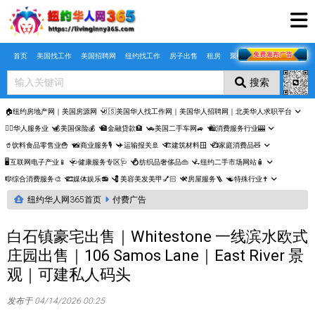
Skip to main content
首页
美国找工作
美国招聘网
纽约找工作
房子出售
租房
聚合页
搜索
🏠纽约房地产网｜美国房源网
🇺🇸美国华人找工作网｜美国华人招聘网｜北美华人求职平台
🤵‍♀️华人服务业
💰美国保险💰
🏦金融贷款🏦
🚗美国二手车网🚙
🛍️消费服务行业🎰
🥤饮料食品零售业🍟
📸商业服务🎙️
✈️运输报关🚢
🏗️建筑材料🪟
📺家庭消费品🧸
🖥️互联网电子产业📱
🩺健康服务专区🩺
💍纺织品奢侈品👜
🛴纽约二手市场网站🧴
🎼综合消费服务🎨
🎞️媒体娱乐📻
💈美容美发美甲💅🏻
⚒️房屋服务🪜
☯️特殊行业✝️
纽约华人网365首页
付费广告
白石镇豪宅出售｜Whitestone 一线滨水欧式
庄园出售｜106 Samos Lane｜East River 景
观｜可建私人码头
发布于 04/14/2026 00:25