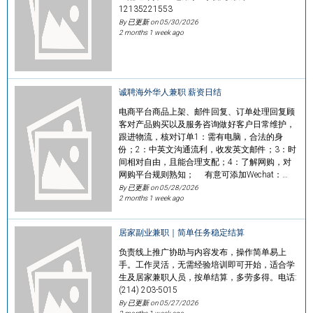
12135221553
By 已更新 on
05/30/2026
2 months 1 week ago
诚聘海外华人兼职 薪资日结
电商平台商品上架、邮件回复、订单处理回复顾
客对产品购买以及服务咨询做好客户日常维护，
跟进物流，核对订单1：需有电脑，合法的身
份；2：中英文沟通流利，收发英文邮件；3：时
间相对自由，且能合理支配；4：了解网购，对
网购平台规则熟知； 有意可添加Wechat：…
By 已更新 on
05/28/2026
2 months 1 week ago
居家副业兼职｜简单任务稳定结算
负责线上推广协助与内容发布，操作简单易上
手。工作灵活，无需经验培训即可开始，适合学
生及居家兼职人员，按单结算，多劳多得。电话:
(214) 203-5015
By 已更新 on
05/27/2026