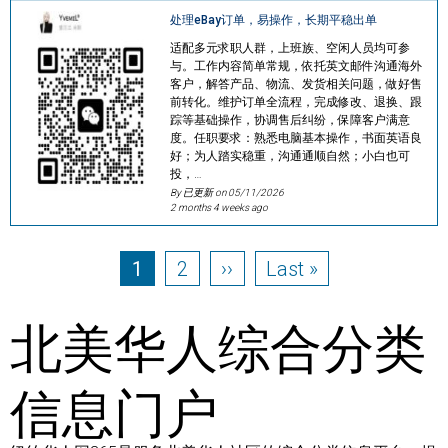
处理eBay订单，易操作，长期平稳出单
适配多元求职人群，上班族、空闲人员均可参
与。工作内容简单常规，依托英文邮件沟通海外
客户，解答产品、物流、发货相关问题，做好售
前转化。维护订单全流程，完成修改、退换、跟
踪等基础操作，协调售后纠纷，保障客户满意
度。任职要求：熟悉电脑基本操作，书面英语良
好；为人踏实稳重，沟通通顺自然；小白也可
投，…
By 已更新 on
05/11/2026
2 months 4 weeks ago
Pagination
Page
Page
Next page
Last page
1
2
››
Last »
北美华人综合分类
信息门户