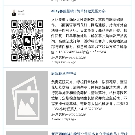
eBay客服招聘 | 简单好做无压力👍
入职要求：岗位无性别限制，掌握电脑基础操
作、书面英语读写良好，网络通畅、持有海外合
法身份即可入职。日常负责：商品更新刊登、邮
件回复、订单审核处理，解答客户购物及产品咨
询。高效促成订单，维护核心客户，完成物流追
踪与查件核对。有意可添加以下联系方式了解微
信：15372485744邮箱：gfint564…
By 已更新 on
08/03/2026
5 days 9 hours ago
庭院花草养护员
负责庭院花卉、绿植日常浇水，修剪花草、整理
花坛及盆栽，清除杂草，保持庭院整洁美观，进
行简单施肥和植物养护，清理落叶、枯枝等园艺
垃圾，定期检查植物生长情况并向业主反馈，不
需要操作割草机、链锯等大型机械设备，工资20
–35/小时联系人：4153770383
By 已更新 on
07/29/2026
1 week 2 days ago
新泽西08048 物流公司招多名仓库操作员｜无经