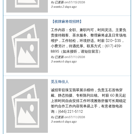
By 已更新 on
07/15/2026
3 weeks 2 days ago
【棋牌麻将馆招聘】
工作内容：全职、兼职均可，时间灵活。主要负
责接待顾客、茶水服务、整理麻将桌及日常场地
维护，工作轻松，环境舒适。时薪 $20–$35，
小费另计，待遇优厚。联系方式：(617) 459-
8895（如未接听，请短信留言）
By 已更新 on
07/11/2026
3 weeks 6 days ago
觅玉饰佳人
诚招常驻珠宝翡翠展示模特，负责玉石首饰穿
戴、静态拍摄、专柜陈列出镜。 时薪 60 美元起
上班时间自由安排工作环境雅致舒服可长期稳定
签约合作工作内容简单易上手，有意者致电咨
询：(646) 221-5112
By 已更新 on
07/11/2026
3 weeks 6 days ago