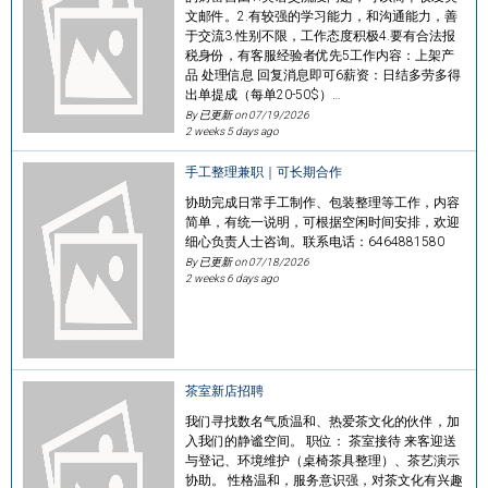
文邮件。2.有较强的学习能力，和沟通能力，善
于交流3.性别不限，工作态度积极4.要有合法报
税身份，有客服经验者优先5工作内容：上架产
品 处理信息 回复消息即可6薪资：日结多劳多得
出单提成（每单20-50$）…
By 已更新 on
07/19/2026
2 weeks 5 days ago
手工整理兼职｜可长期合作
协助完成日常手工制作、包装整理等工作，内容
简单，有统一说明，可根据空闲时间安排，欢迎
细心负责人士咨询。联系电话：6464881580
By 已更新 on
07/18/2026
2 weeks 6 days ago
茶室新店招聘
我们寻找数名气质温和、热爱茶文化的伙伴，加
入我们的静谧空间。 职位： 茶室接待 来客迎送
与登记、环境维护（桌椅茶具整理）、茶艺演示
协助。 性格温和，服务意识强，对茶文化有兴趣