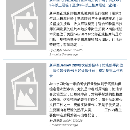
3年以上经验｜至少3年以上按摩经验（必须）
新泽西正规床脚按摩店诚聘男足疗技师｜要求3
年以上按摩经验｜熟练脚部与全身按摩技术｜法
拉盛提供接送｜收入可观稳定｜适合经验型男技
师长期发展的纽约本地按摩岗位招聘📍岗位概述
本岗位位于美国New Jersey北部正规按摩与足疗
门店，现招聘熟手男按摩技师加入团队。门店运
营规范，客源稳定，…
By 已更新 on
05/18/2026
2 months 3 weeks ago
新泽西Jersey City餐饮帮炒招聘｜忙店熟手岗位
｜法拉盛接送+6月起提供住宿｜稳定餐饮工作机
会
Jersey City这一带的餐饮行业整体属于高流动但
稳定需求型市场，尤其是中餐后厨岗位，忙店节
奏比较固定，出餐频率高，对熟手帮炒的依赖度
比较强。这次招聘的是帮炒岗位，属于后厨核心
执行工种之一，更偏实际操作，不是学徒类型，
主要面向有经验的熟手人员。⸻工作内容主
要集中在后厨炒锅与出餐配合，…
By 已更新 on
05/15/2026
2 months 3 weeks ago