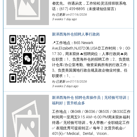
者优先。 待遇从优，工作轻松灵活排班联系电
话：(617) 459-8895（未接请短信留言）
By 已更新 on
07/16/2026
3 weeks 1 day ago
新泽西海外仓招聘人事行政岗
📍工作地点：865 Newark
Ave,Elizabeth,NJ07208,USA⏰工作时间：9：00-
17:30，周末双休🔥招聘岗位：人事行政岗🔥岗
位职责：1、负责海外仓的招聘工作；2、负责统
计仓库/办公室考勤、物资采购所有的行政工作；
3、负责美国属地行政合规及政企物业对接。任
职要求：1、…
By 已更新 on
07/15/2026
3 weeks 2 days ago
新泽西海外仓 招聘仓库操作员｜无经验可培训｜
福利好｜晋升机会多
工作地点：08048 / 08036 / 08505 / 08330工作
时间周一至周五9:15 AM–6:00 PM周末双休福利
待遇✅ 无经验可培训，专人带教✅ 全职稳定工作
✅ 表现优秀可提前转正✅ 每年 2 次晋升机会✅
401(k)✅ Medical、Dental、Vision…