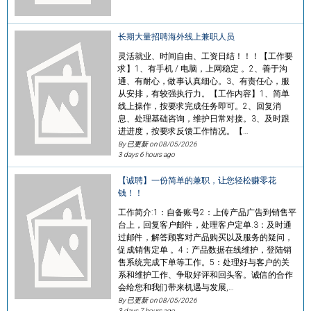
长期大量招聘海外线上兼职人员
灵活就业、时间自由、工资日结！！！【工作要
求】1、有手机 / 电脑，上网稳定 。2、善于沟
通、有耐心，做事认真细心。3、有责任心，服
从安排，有较强执行力。【工作内容】1、简单
线上操作，按要求完成任务即可。2、回复消
息、处理基础咨询，维护日常对接。3、及时跟
进进度，按要求反馈工作情况。【…
By 已更新 on
08/05/2026
3 days 6 hours ago
【诚聘】一份简单的兼职，让您轻松赚零花
钱！！
工作简介:1：自备账号2：上传产品广告到销售平
台上，回复客户邮件，处理客户定单.3：及时通
过邮件，解答顾客对产品购买以及服务的疑问，
促成销售定单 。4：产品数据在线维护，登陆销
售系统完成下单等工作。5：处理好与客户的关
系和维护工作、争取好评和回头客。诚信的合作
会给您和我们带来机遇与发展,…
By 已更新 on
08/05/2026
3 days 7 hours ago