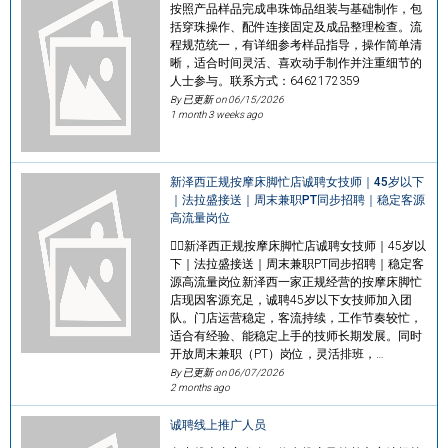
按照产品样品完成串珠饰品组装与基础制作，包
括穿珠操作、配件连接固定及成品整理检查。流
程规范统一，有详细参考样品指导，操作简单清
晰，适合时间灵活、喜欢动手制作并注重细节的
人士参与。联系方式：6462172359
By 已更新 on
06/15/2026
1 month 3 weeks ago
新泽西正规按摩床脚忙店诚聘女技师｜45岁以下
｜法拉盛接送｜周末兼职PT同步招聘｜稳定客源
高流量岗位
💆‍♀️新泽西正规按摩床脚忙店诚聘女技师｜45岁以
下｜法拉盛接送｜周末兼职PT同步招聘｜稳定客
源高流量岗位新泽西一家正规经营的按摩床脚忙
店现因客源充足，诚聘45岁以下女技师加入团
队。门店运营稳定，客流持续，工作节奏较忙，
适合有经验、能稳定上手的技师长期发展。同时
开放周末兼职（PT）岗位，灵活排班，…
By 已更新 on
06/07/2026
2 months ago
诚聘线上推广人员