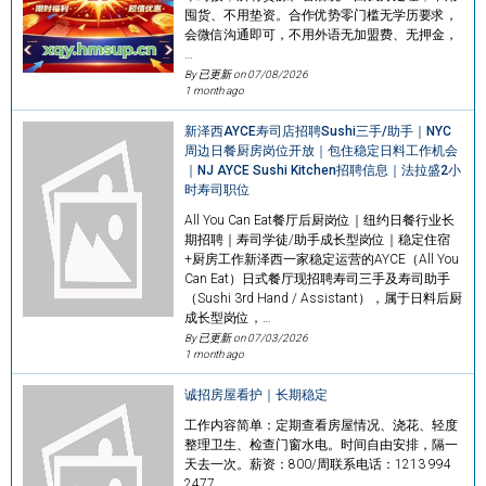
囤货、不用垫资。合作优势零门槛无学历要求，
会微信沟通即可，不用外语无加盟费、无押金，
…
By 已更新 on
07/08/2026
1 month ago
新泽西AYCE寿司店招聘Sushi三手/助手｜NYC
周边日餐厨房岗位开放｜包住稳定日料工作机会
｜NJ AYCE Sushi Kitchen招聘信息｜法拉盛2小
时寿司职位
All You Can Eat餐厅后厨岗位｜纽约日餐行业长
期招聘｜寿司学徒/助手成长型岗位｜稳定住宿
+厨房工作新泽西一家稳定运营的AYCE（All You
Can Eat）日式餐厅现招聘寿司三手及寿司助手
（Sushi 3rd Hand / Assistant），属于日料后厨
成长型岗位，…
By 已更新 on
07/03/2026
1 month ago
诚招房屋看护｜长期稳定
工作内容简单：定期查看房屋情况、浇花、轻度
整理卫生、检查门窗水电。时间自由安排，隔一
天去一次。薪资：800/周联系电话：1213 994
2477