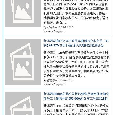
息简介新泽西 Lakewood 一家专业西服店现急聘
裁缝师，诚邀具备服装修改经验、做工细致的求
职者加入团队。本岗位主要负责西服尺寸修改、
裤脚调整及日常改衣工作，工作内容稳定，适合
有裁缝、改衣、…
By 已更新 on
07/10/2026
4 weeks 1 day ago
新泽西Clifton仓库招聘叉车师傅与仓库文员｜时
薪$24-$26 加班补贴 提供长期稳定发展机会
新泽西Clifton仓库招聘叉车师傅与仓库文员｜时
薪$24-$26 加班补贴 提供长期稳定发展机会招聘
信息简介总部位于加州的 Cooler Depot 是一家专
业从事商用餐饮设备销售的企业，自2015年成立
以来持续发展，为全美餐厅、烘焙店及食品行业
客户提供专业设备解决方案。…
By 已更新 on
07/10/2026
4 weeks 1 day ago
新泽西Edison贸易公司招聘销售及德州休斯顿仓
库员工｜销售年薪$50,000起 叉车工时薪$23起
新泽西Edison贸易公司招聘销售及德州休斯顿仓
库员工｜销售年薪$50,000起 叉车工时薪$23起
招聘信息简介一家发展前景良好的贸易公司现面