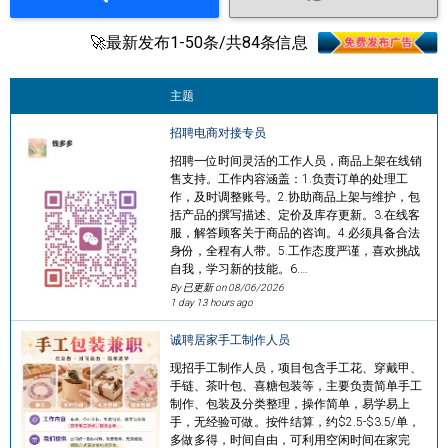
🚀最新发布1-50条/共84条信息
主题
招聘电商对接专员
招聘一位时间灵活的工作人员，商品上架在线销
售支持。工作内容涵盖：1.负责订单的处理工
作，及时调整账号。2.协助商品上架与维护，包
括产品的撰写描述、定价及库存更新。3.在线客
服，解答顾客关于商品的咨询。4.必须具备合法
身份，全程有人带。5.工作态度严谨，喜欢挑战
自我，学习新的技能。6.…
By 已更新 on
08/06/2026
1 day 13 hours ago
诚聘居家手工制作人员
现招手工制作人员，项目包含手工花、穿戴甲、
手链、茶叶包、喜糖包装等，主要负责简单手工
制作、包装及分类整理，操作简单，易学易上
手，无经验可做。按件结算，约$2.5-$3.5/单，
多做多得，时间自由，可利用空闲时间在家完