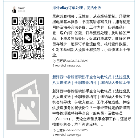
海外eBay订单处理，灵活创收
居家兼职招募，无性别、从业经验限制。只要掌
握电脑基本操作，书面英语读写良好，拥有稳定
网络及海外合法身份。工作内容：店铺商品刊
登、客户邮件答疑、订单流程处理，及时解答产
品、下单及售后疑问，促成订单成交。做好客户
留存维护，追踪订单物流信息、核对查件数据。
针对零基础新人提供全程指导，小白快速上手作
业。…
By 已更新 on
06/24/2026
1 month 2 weeks ago
新泽西中餐馆招聘熟手企台与收银员｜法拉盛及
八大道接送｜全职兼职均可｜纽约华人餐饮工作
新泽西中餐馆招聘熟手企台与收银员｜法拉盛及
八大道接送｜全职兼职均可｜纽约华人餐饮工作
机会想寻找一份收入稳定、工作环境成熟、并提
供接送服务的餐饮岗位？一家经营稳定的新泽西
中餐馆现诚聘熟手企台（服务员）及收银员
（Cashier）。无论您希望从事全职工作，还是寻
找兼职机会，均可咨询应聘。…
By 已更新 on
06/22/2026
1 month 2 weeks ago