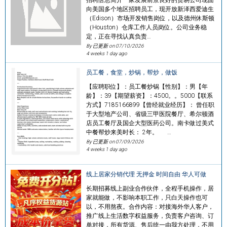
向美国多个地区招聘员工，现开放新泽西爱迪生
（Edison）市场开发销售岗位，以及德州休斯顿
（Houston）仓库工作人员岗位。公司业务稳
定，正在寻找认真负责…
By 已更新 on
07/10/2026
4 weeks 1 day ago
员工餐，食堂，炒锅，帮炒，做饭
【应聘职位】：员工餐炒锅【性别】：男【年
龄】：39【期望薪资】：4500。。5000【联系
方式】7185166899【曾经就业经历】： 曾任职
于大型地产公司、省级三甲医院餐厅、希尔顿酒
店员工餐厅及国企大型医药公司。南卡做过美式
中餐帮炒来美时长： 2年。 …
By 已更新 on
07/09/2026
4 weeks 1 day ago
线上居家分销代理 无押金 时间自由 华人可做
长期招募线上副业合作伙伴，全程手机操作，居
家就能做，不影响本职工作，只白天操作也可
以，不用熬夜。合作内容：对接海外华人客户，
推广线上生活数字权益服务，负责客户咨询、订
单对接，所有货源、售后统一由我方处理，不用