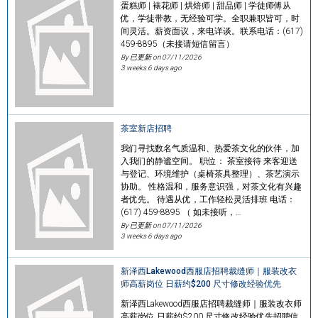
蛋糕师 | 裱花师 | 烘焙师 | 甜品师 | 学徒师傅从
优，学徒带教，无经验可学。全职兼职皆可，时
间灵活。薪资面议，来电详谈。联系电话：(617)
459-8895（未接请短信留言）
By 已更新 on
07/11/2026
3 weeks 6 days ago
茶室新店招聘
我们寻找数名气质温和、热爱茶文化的伙伴，加
入我们的静谧空间。 职位： 茶室接待 来客迎送
与登记、环境维护（桌椅茶具整理）、茶艺演示
协助。 性格温和，服务意识强，对茶文化有兴趣
者优先。 待遇从优，工作轻松灵活排班 电话：
(617) 459-8895 （ 如未接听，…
By 已更新 on
07/11/2026
3 weeks 6 days ago
新泽西Lakewood西服店招聘裁缝师｜服装改衣
师高薪岗位 日薪约$200 尺寸修改经验优先
新泽西Lakewood西服店招聘裁缝师｜服装改衣师
高薪岗位 日薪约$200 尺寸修改经验优先招聘信