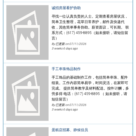
诚招房屋看护协助
寻找一位认真负责的人士。定期查看房屋状况，
简单卫生整理，花草日常养护，邮件及快递代
收，其他简单事务协助。薪资面议，可长期。 联
系方式：(617) 459-8895（如未接听，请短信留
言）
By 已更新 on
07/11/2026
3 weeks 6 days ago
手工串珠饰品制作
手工饰品的基础制作工作，包括简单串珠、配件
组装。工作内容简单易学，时间灵活，在家即可
完成。 提供简单教学及材料配送。按件计酬，多
劳多得 电话：(617) 459-8895 （ 如未接听，请
短信留言）
By 已更新 on
07/11/2026
3 weeks 6 days ago
蛋糕店招募、静候佳员