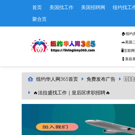
Skip to main content
首页
美国找工作
美国招聘网
纽约找工
聚合页
🏠纽约
🚗美国
🖥️互联
💈美容美
纽约华人网365首页
免费发布广告
🇺
🔥法拉盛找工作｜皇后区求职招聘🔥