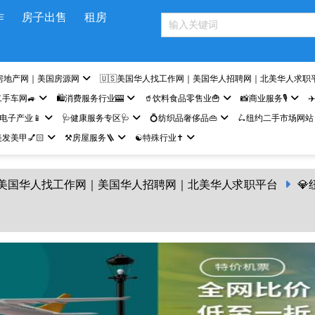
作
房子出售
租房
房地产网｜美国房源网
🇺🇸美国华人找工作网｜美国华人招聘网｜北美华人求职
二手车网🚙
🛍️消费服务行业🎰
🥤饮料食品零售业🍟
📸商业服务🎙️
✈
网电子产业📱
🩺健康服务专区🩺
💍纺织品奢侈品👜
🛴纽约二手市场网站
发美甲💅🏻
⚒️房屋服务🪜
☯️特殊行业✝️
🇸美国华人找工作网｜美国华人招聘网｜北美华人求职平台
