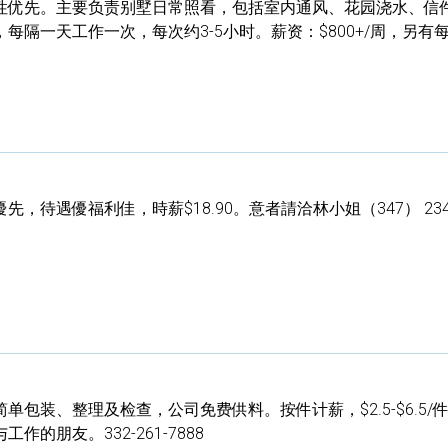
性优先。主要负责别墅日常照看，包括室内通风、花园浇水、信
每隔一天工作一次，每次约3-5小时。薪资：$800+/周，另有
待遇優福利佳，時薪$18.90。意者請洽林小姐（347） 234-
包装、整理及检查，公司免费供料。按件计薪，$2.5-$6.5/
的朋友。332-261-7888