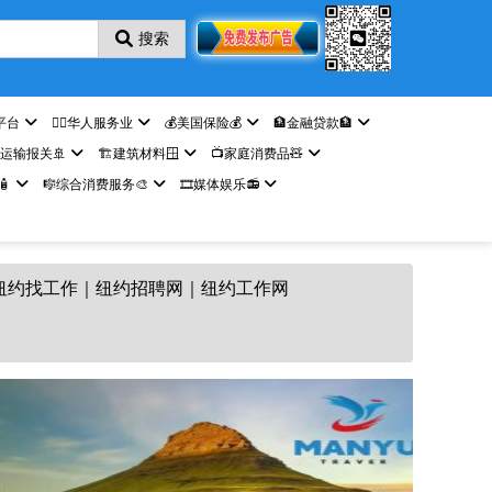
搜索
平台
🤵‍♀️华人服务业
💰美国保险💰
🏦金融贷款🏦
️运输报关🚢
🏗️建筑材料🪟
📺家庭消费品🧸

🎼综合消费服务🎨
🎞️媒体娱乐📻
纽约找工作｜纽约招聘网｜纽约工作网