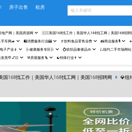
作
房子出售
租房
房地产网｜美国房源网
🇺🇸美国168找工作｜美国华人168找工网｜美国168招聘
二手车网🚙
🛍️消费服务行业🎰
🥤饮料食品零售业🍟
📸商业服务🎙️
✈
网电子产业📱
🩺健康服务专区🩺
💍纺织品奢侈品👜
🛴纽约二手市场网站
发美甲💅🏻
⚒️房屋服务🪜
☯️特殊行业✝️
🇸美国168找工作｜美国华人168找工网｜美国168招聘网
💎