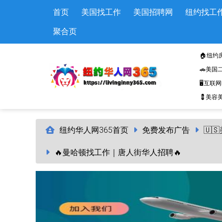
Skip to main content
首页
美国找工作
美国招聘网
纽约找工
聚合页
🏠纽约
🚗美国
🖥️互联
💈美容美
纽约华人网365首页
免费发布广告
🇺
🔥曼哈顿找工作｜唐人街华人招聘🔥