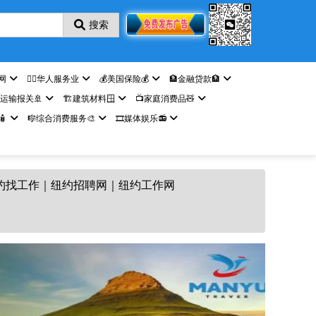
搜索
网
🤵‍♀️华人服务业
💰美国保险💰
🏦金融贷款🏦
️运输报关🚢
🏗️建筑材料🪟
📺家庭消费品🧸

🎼综合消费服务🎨
🎞️媒体娱乐📻
纽约找工作｜纽约招聘网｜纽约工作网