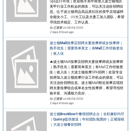
Spa足疗环境｜欢迎熟手美甲师加入波士顿地区
美甲行业工作机会的朋友，可以关注这份招聘信
息。位于波士顿周边高品质社区的美甲店现诚聘
全能女小工、UV大工以及夫妻工加入团队，希望
寻找技术稳定、工作认真、…
By 已更新 on
08/04/2026
2 days 8 hours ago
波士顿Mall按摩店招聘夫妻按摩师或女按摩师｜
熟手优先｜需要简单英文｜有Mall工作经验更佳
｜收入佳
🔥波士顿Mall按摩店招聘夫妻按摩师或女按摩师
｜熟手优先｜需要简单英文｜有Mall工作经验更
佳｜收入佳｜大波士顿按摩SPA招聘｜欢迎专业
技师加入波士顿按摩行业工作机会的朋友，可以
关注这份招聘信息。波士顿Mall附近按摩店现招
聘夫妻按摩组合或单名女性按摩师，希望寻找经
验丰富、沟通能力良好、…
By 已更新 on
08/04/2026
2 days 8 hours ago
波士顿Brookline中餐馆招聘企台｜全职兼职均可
｜Quincy提供接送｜年轻团队氛围好｜正规报税
｜大波士顿餐饮招聘