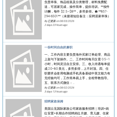
负责串珠、饰品组装及分类整理，材料免费配
送，可居家完成，操作简单，提供培训。**按件
计酬，每件 $2.5–$8**，多劳多得。☎️ **857-
294-6501**（未接请短信备注：应聘居家串珠）
By 已更新 on
08/03/2026
2 days 23 hours ago
一份时间自由的兼职
一、工作内容主要负责海外买家订单处理、商品
上架与下架操作。二、工作时间每天仅需 0.5–1
小时，时间灵活自主安排。三、收入待遇每单提
成 20–80 美元，多劳多得，上不封顶。四、任
职要求会使用电脑或手机具备基础中英文能力有
无经验均可，工作简单易上手，全程带教指导。
五、联系方式微信：…
By 已更新 on
08/02/2026
3 days 13 hours ago
招聘家政保姆
美国云见国际家政公司家政服务招聘｜培训+岗
位安置+长期合作招聘岗位月嫂、育儿嫂、住家