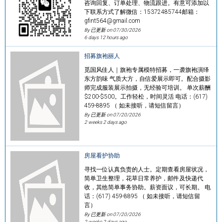
咨询回复、订单处理、物流跟进。有意可添加以
下联系方式了解微信：15372485744邮箱：
gfint564@gmail.com
By 已更新 on
07/30/2026
6 days 12 hours ago
招募旗袍丽人
觅国风佳人｜旗袍专属模特招募，一袭旗袍演绎
东方韵味 气质大方，自信爱展示即可。配合摄影
师完成服装展示拍摄，无经验可培训。 单次薪酬
$200-$500。工作轻松，时间灵活 电话：(617)
459-8895 （ 如未接听，请短信留言）
By 已更新 on
07/20/2026
2 weeks 2 days ago
房屋看护协助
寻找一位认真负责的人士。定期查看房屋状况，
简单卫生整理，花草日常养护，邮件及快递代
收，其他简单事务协助。薪资面议，可长期。 电
话：(617) 459-8895 （ 如未接听，请短信留
言）
By 已更新 on
07/20/2026
2 weeks 2 days ago