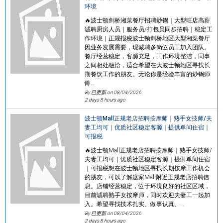
环境
🔥波士顿剑桥湘菜餐厅招聘炒锅｜大型旺店高薪
诚聘厨房人员｜服务员/打包员同步招聘｜稳定工
作环境｜正规报税波士顿剑桥地区大型湘菜餐厅
因业务发展需要，现诚聘多岗位员工加入团队。
餐厅经营稳定，客源充足，工作环境整洁，同事
之间相处融洽，适合希望在大波士顿地区寻找长
期餐饮工作的朋友。无论你是经验丰富的炒锅师
傅…
By 已更新 on
08/04/2026
2 days 8 hours ago
波士顿Mall正规老店招聘按摩师｜熟手女技师/夫
妻工均可｜优质社区稳定客源｜提供单间住宿｜
可报税
🔥波士顿Mall正规老店招聘按摩师｜熟手女技师/
夫妻工均可｜优质社区稳定客源｜提供单间住宿
｜可报税想在波士顿地区寻找长期按摩工作机会
的朋友，可以了解这家Mall附近正规老店招聘信
息。店铺经营稳定，位于环境良好的社区区域，
目前诚聘熟手女按摩师，同时欢迎夫妻工一起加
入。希望寻找技术扎实、做事认真、…
By 已更新 on
08/04/2026
2 days 8 hours ago