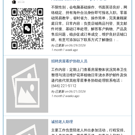
不限性别，会电脑基础操作、书面英语良好，网
络稳定、持有海外合法身份即可报名入职。零基
础简易教学，省时省力、操作简单，完美兼顾家
庭日常。日常内容：负责店铺商品刊登、英文邮
件对接、基础订单处理。解答客户购物、产品及
售后问题，稳步促成订单成交，维护良好店铺口
碑。有意可添加以下联系方式了解微信：…
By 已更新 on
06/29/2026
1 month 1 week ago
招聘房屋看护协助人员
工作内容：定期上门查看房屋整体状况简单卫生
整理与清洁维护花草植物日常浇水养护邮件及快
递代收代管其他零星事务协助处理联系电话：
(646) 221-5112
By 已更新 on
06/21/2026
1 month 2 weeks ago
诚招老人助理
主要工作负责陪老人外出参加活动，行程安排。