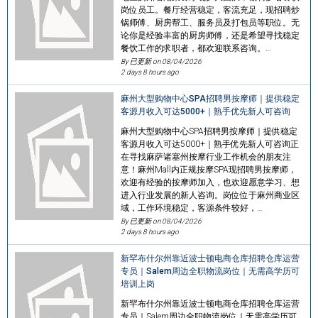
岗位员工。餐厅经营稳定，客流充足，现招聘炒
锅师傅、厨房帮工、服务员及打包员等职位。无
论你是经验丰富的厨房师傅，还是希望寻找稳定
餐饮工作的求职者，都欢迎联系咨询。…
By 已更新 on
08/04/2026
2 days 8 hours ago
麻州大型购物中心SPA招聘男按摩师｜提供稳定
客源月收入可达5000+｜熟手优先新人可咨询
麻州大型购物中心SPA招聘男按摩师｜提供稳定
客源月收入可达5000+｜熟手优先新人可咨询正
在寻找麻萨诸塞州按摩行业工作机会的朋友注
意！麻州Mall内正规按摩SPA现招聘男按摩师，
欢迎有经验的按摩师加入，也欢迎愿意学习、想
进入行业发展的新人咨询。岗位位于麻州商业区
域，工作环境稳定，客源条件较好，…
By 已更新 on
08/04/2026
2 days 8 hours ago
新罕布什尔州靠近波士顿电商仓库招聘仓库运营
专员｜Salem周边全职物流岗位｜无需高学历可
培训上岗
新罕布什尔州靠近波士顿电商仓库招聘仓库运营
专员｜Salem周边全职物流岗位｜无需高学历可