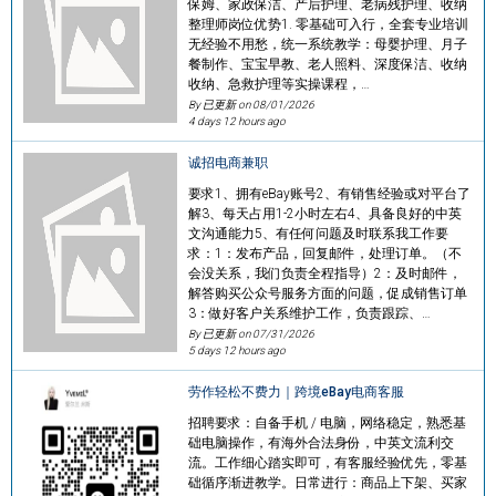
保姆、家政保洁、产后护理、老病残护理、收纳
整理师岗位优势1. 零基础可入行，全套专业培训
无经验不用愁，统一系统教学：母婴护理、月子
餐制作、宝宝早教、老人照料、深度保洁、收纳
收纳、急救护理等实操课程，…
By 已更新 on
08/01/2026
4 days 12 hours ago
诚招电商兼职
要求1、拥有eBay账号2、有销售经验或对平台了
解3、每天占用1-2小时左右4、具备良好的中英
文沟通能力5、有任何问题及时联系我工作要
求：1：发布产品，回复邮件，处理订单。（不
会没关系，我们负责全程指导）2：及时邮件，
解答购买公众号服务方面的问题，促成销售订单
3：做好客户关系维护工作，负责跟踪、…
By 已更新 on
07/31/2026
5 days 12 hours ago
劳作轻松不费力｜跨境eBay电商客服
招聘要求：自备手机 / 电脑，网络稳定，熟悉基
础电脑操作，有海外合法身份，中英文流利交
流。工作细心踏实即可，有客服经验优先，零基
础循序渐进教学。日常进行：商品上下架、买家