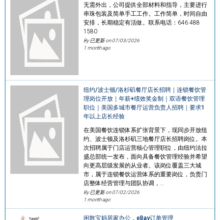
无需外出，公司提供全部材料和指导，主要进行
串珠包装及简单手工工作。工作简单，时间自由
安排，长期稳定有活做。联系电话：646 488
1580
By 已更新 on
07/03/2026
1 month ago
纽约/波士顿/洛杉矶餐厅店长招聘｜连锁餐饮管
理岗位开放｜年薪+绩效奖金制｜双语餐饮管理
职位｜美国多城市餐厅运营负责人招聘｜要求1
年以上店长经验
在美国餐饮连锁体系扩张背景下，现同步开放纽
约、波士顿及洛杉矶三地餐厅店长招聘岗位。本
次招聘属于门店运营核心管理职位，由纽约法拉
盛总部统一发布，面向具备餐饮管理经验并希望
向更高层级发展的从业者。该岗位覆盖三大城
市，属于连锁餐饮运营体系的重要岗位，负责门
店整体经营管理与团队协调，…
By 已更新 on
07/02/2026
1 month ago
闲散宝妈居家办公，eBay订单管理