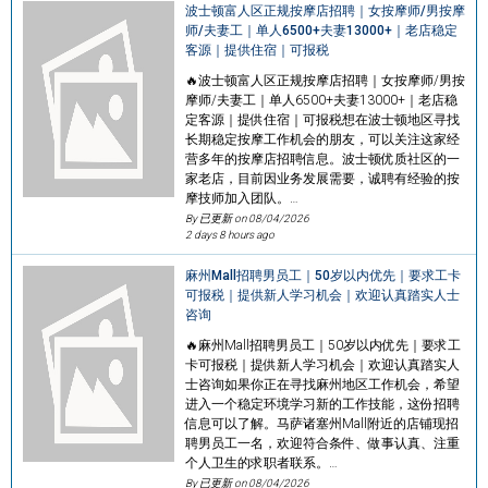
波士顿富人区正规按摩店招聘｜女按摩师/男按摩
师/夫妻工｜单人6500+夫妻13000+｜老店稳定
客源｜提供住宿｜可报税
🔥波士顿富人区正规按摩店招聘｜女按摩师/男按
摩师/夫妻工｜单人6500+夫妻13000+｜老店稳
定客源｜提供住宿｜可报税想在波士顿地区寻找
长期稳定按摩工作机会的朋友，可以关注这家经
营多年的按摩店招聘信息。波士顿优质社区的一
家老店，目前因业务发展需要，诚聘有经验的按
摩技师加入团队。…
By 已更新 on
08/04/2026
2 days 8 hours ago
麻州Mall招聘男员工｜50岁以内优先｜要求工卡
可报税｜提供新人学习机会｜欢迎认真踏实人士
咨询
🔥麻州Mall招聘男员工｜50岁以内优先｜要求工
卡可报税｜提供新人学习机会｜欢迎认真踏实人
士咨询如果你正在寻找麻州地区工作机会，希望
进入一个稳定环境学习新的工作技能，这份招聘
信息可以了解。马萨诸塞州Mall附近的店铺现招
聘男员工一名，欢迎符合条件、做事认真、注重
个人卫生的求职者联系。…
By 已更新 on
08/04/2026