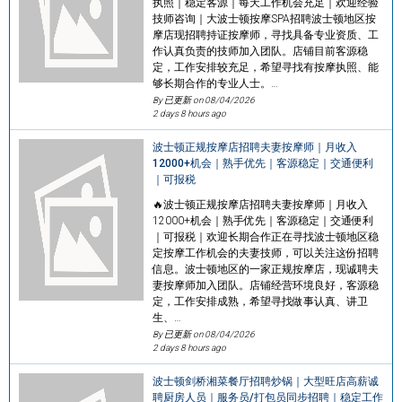
执照｜稳定客源｜每天工作机会充足｜欢迎经验
技师咨询｜大波士顿按摩SPA招聘波士顿地区按
摩店现招聘持证按摩师，寻找具备专业资质、工
作认真负责的技师加入团队。店铺目前客源稳
定，工作安排较充足，希望寻找有按摩执照、能
够长期合作的专业人士。…
By 已更新 on
08/04/2026
2 days 8 hours ago
波士顿正规按摩店招聘夫妻按摩师｜月收入
12000+机会｜熟手优先｜客源稳定｜交通便利
｜可报税
🔥波士顿正规按摩店招聘夫妻按摩师｜月收入
12000+机会｜熟手优先｜客源稳定｜交通便利
｜可报税｜欢迎长期合作正在寻找波士顿地区稳
定按摩工作机会的夫妻技师，可以关注这份招聘
信息。波士顿地区的一家正规按摩店，现诚聘夫
妻按摩师加入团队。店铺经营环境良好，客源稳
定，工作安排成熟，希望寻找做事认真、讲卫
生、…
By 已更新 on
08/04/2026
2 days 8 hours ago
波士顿剑桥湘菜餐厅招聘炒锅｜大型旺店高薪诚
聘厨房人员｜服务员/打包员同步招聘｜稳定工作