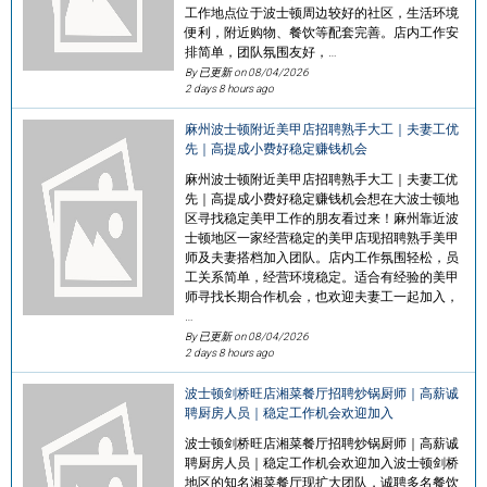
工作地点位于波士顿周边较好的社区，生活环境
便利，附近购物、餐饮等配套完善。店内工作安
排简单，团队氛围友好，…
By 已更新 on
08/04/2026
2 days 8 hours ago
麻州波士顿附近美甲店招聘熟手大工｜夫妻工优
先｜高提成小费好稳定赚钱机会
麻州波士顿附近美甲店招聘熟手大工｜夫妻工优
先｜高提成小费好稳定赚钱机会想在大波士顿地
区寻找稳定美甲工作的朋友看过来！麻州靠近波
士顿地区一家经营稳定的美甲店现招聘熟手美甲
师及夫妻搭档加入团队。店内工作氛围轻松，员
工关系简单，经营环境稳定。适合有经验的美甲
师寻找长期合作机会，也欢迎夫妻工一起加入，
…
By 已更新 on
08/04/2026
2 days 8 hours ago
波士顿剑桥旺店湘菜餐厅招聘炒锅厨师｜高薪诚
聘厨房人员｜稳定工作机会欢迎加入
波士顿剑桥旺店湘菜餐厅招聘炒锅厨师｜高薪诚
聘厨房人员｜稳定工作机会欢迎加入波士顿剑桥
地区的知名湘菜餐厅现扩大团队，诚聘多名餐饮