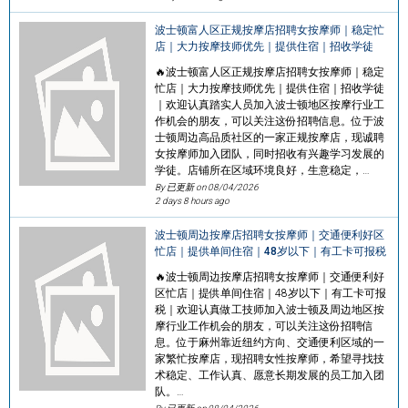
波士顿富人区正规按摩店招聘女按摩师｜稳定忙
店｜大力按摩技师优先｜提供住宿｜招收学徒
🔥波士顿富人区正规按摩店招聘女按摩师｜稳定
忙店｜大力按摩技师优先｜提供住宿｜招收学徒
｜欢迎认真踏实人员加入波士顿地区按摩行业工
作机会的朋友，可以关注这份招聘信息。位于波
士顿周边高品质社区的一家正规按摩店，现诚聘
女按摩师加入团队，同时招收有兴趣学习发展的
学徒。店铺所在区域环境良好，生意稳定，…
By 已更新 on
08/04/2026
2 days 8 hours ago
波士顿周边按摩店招聘女按摩师｜交通便利好区
忙店｜提供单间住宿｜48岁以下｜有工卡可报税
🔥波士顿周边按摩店招聘女按摩师｜交通便利好
区忙店｜提供单间住宿｜48岁以下｜有工卡可报
税｜欢迎认真做工技师加入波士顿及周边地区按
摩行业工作机会的朋友，可以关注这份招聘信
息。位于麻州靠近纽约方向、交通便利区域的一
家繁忙按摩店，现招聘女性按摩师，希望寻找技
术稳定、工作认真、愿意长期发展的员工加入团
队。…