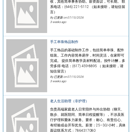
收，其他简单事务协助。薪资面议，可长期。 联
系电话：(646) 221-5112 （如未接听，请短信留
言）
By 已更新 on
07/15/2026
3 weeks ago
手工串珠饰品制作
手工饰品的基础制作工作，包括简单串珠、配件
组装。工作内容简单易学，时间灵活，在家即可
完成。 提供简单教学及材料配送。按件计酬，多
劳多得 电话：(617) 459-8895 （ 如未接听，请
短信留言）
By 已更新 on
07/15/2026
3 weeks ago
老人生活助理（非护理）
负责高端家庭老人日常陪伴与外出协助（聊天、
散步、就医陪同、简单日程提醒等），不涉及医
疗护理和重体力家务。要求：耐心、有责任心、
有经验或会开车优先。薪资：25–30/小时，具体
面议联系方式：7864317080