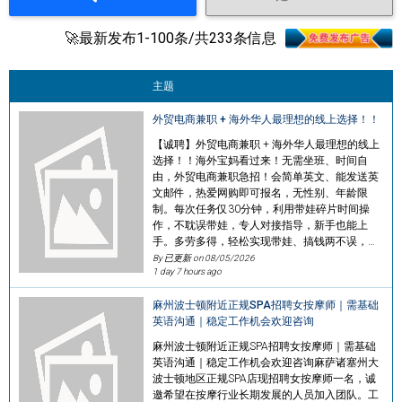
🚀最新发布1-100条/共233条信息
主题
外贸电商兼职 + 海外华人最理想的线上选择！！
【诚聘】外贸电商兼职 + 海外华人最理想的线上
选择！！海外宝妈看过来！无需坐班、时间自
由，外贸电商兼职急招！会简单英文、能发送英
文邮件，热爱网购即可报名，无性别、年龄限
制。每次任务仅30分钟，利用带娃碎片时间操
作，不耽误带娃，专人对接指导，新手也能上
手。多劳多得，轻松实现带娃、搞钱两不误，…
By 已更新 on
08/05/2026
1 day 7 hours ago
麻州波士顿附近正规SPA招聘女按摩师｜需基础
英语沟通｜稳定工作机会欢迎咨询
麻州波士顿附近正规SPA招聘女按摩师｜需基础
英语沟通｜稳定工作机会欢迎咨询麻萨诸塞州大
波士顿地区正规SPA店现招聘女按摩师一名，诚
邀希望在按摩行业长期发展的人员加入团队。工