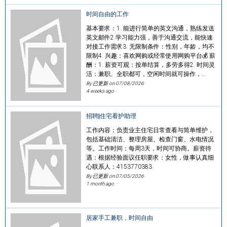
时间自由的工作
基本要求：1. 能进行简单的英文沟通，熟练发送
英文邮件2.学习能力强，善于沟通交流，能快速
对接工作需求3. 无限制条件：性别，年龄，均不
限制4. 兴趣：喜欢网购或经常使用网购平台💰 薪
酬：1. 薪资可观：按单结算，多劳多得2. 时间灵
活：兼职、全职都可，空闲时间就可操作，…
By 已更新 on
07/08/2026
4 weeks ago
招聘|住宅看护助理
工作内容：负责业主住宅日常查看与简单维护，
包括基础清洁、整理房屋、检查门窗、水电情况
等。工作时间：每周3天，时间可协商。薪资待
遇：根据经验面议任职要求：女性，做事认真细
心联系人：4153770383
By 已更新 on
07/05/2026
1 month ago
居家手工兼职，时间自由