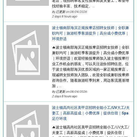
老店，现招聘单名女性按摩师及夫妻工，希望寻
找经验丰富、技术稳定、…
By 已更新 on
08/04/2026
2 days 8 hours ago
波士顿南部海滨正规按摩店招聘女技师｜全职兼
职均可｜旅游旺季客源提升｜高分成小费优厚｜
环境舒适
🔥波士顿南部海滨正规按摩店招聘女技师｜全职
兼职均可｜旅游旺季客源提升｜高分成小费优厚
｜环境舒适｜欢迎经验按摩师加入波士顿按摩行
业工作机会的朋友，可以关注这份招聘信息。位
于波士顿南部海滨优质区域的一家正规按摩店，
现诚聘女技师加入团队，欢迎全职或兼职按摩师
咨询合作。随着旅游旺季到来，周边客流逐渐增
加，…
By 已更新 on
08/04/2026
2 days 8 hours ago
波士顿高尚社区美甲店招聘全能小工/UV大工/夫
妻工｜高薪高提成｜小费优厚｜提供住宿｜Spa
足疗环境
🔥波士顿高尚社区美甲店招聘全能小工/UV大工/
夫妻工｜高薪高提成｜小费优厚｜提供住宿｜