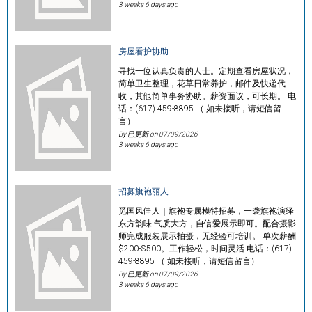
3 weeks 6 days ago
房屋看护协助
寻找一位认真负责的人士。定期查看房屋状况，
简单卫生整理，花草日常养护，邮件及快递代
收，其他简单事务协助。薪资面议，可长期。 电
话：(617) 459-8895 （ 如未接听，请短信留
言）
By 已更新 on
07/09/2026
3 weeks 6 days ago
招募旗袍丽人
觅国风佳人｜旗袍专属模特招募，一袭旗袍演绎
东方韵味 气质大方，自信爱展示即可。配合摄影
师完成服装展示拍摄，无经验可培训。 单次薪酬
$200-$500。工作轻松，时间灵活 电话：(617)
459-8895 （ 如未接听，请短信留言）
By 已更新 on
07/09/2026
3 weeks 6 days ago