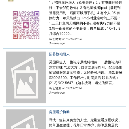
1：招聘海外华人（欧美最佳）2：有电商经验最
好（不会我们教你）3.有电脑或者ipad（前期刊
登需要用到，后面可以用手机）4.有个人ID5.有
执行力，每天能抽出1~2小时业余时间三不要：
1.三天打鱼两天晒网的不要2.没有执行力的不要
3.想一夜暴富的不要薪资：按单抽成，10~15%
月综合10000…
By 已更新 on
07/15/2026
3 weeks ago
招募旗袍丽人
觅国风佳人｜旗袍专属模特招募，一袭旗袍演绎
东方韵味 气质大方，自信爱展示即可。配合摄影
师完成服装展示拍摄，无经验可培训。 单次薪酬
$200-$500。工作轻松，时间灵活 联系方式：
(213) 902-5647 （如未接听，请短信留言）
By 已更新 on
07/15/2026
3 weeks ago
房屋看护协助
寻找一位认真负责的人士。定期查看房屋状况，
简单卫生整理，花草日常养护，邮件及快递代