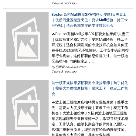
2 days 8 hours ago
Boston高档Mall按摩SPA招聘女按摩师/夫妻工
｜优质商业区稳定岗位｜要求Mall经验｜持工卡
可报税｜适合长期发展的专业技师机会
🔥Boston高档Mall按摩SPA招聘女按摩师/夫妻工
｜优质商业区稳定岗位｜要求Mall经验｜持工卡
可报税｜适合长期发展的专业技师机会如果你正
在寻找Boston地区环境较好、工作安排稳定的按
摩行业机会，这份招聘信息值得关注。波士顿地
区高档Mall内的按摩店，…
By 已更新 on
08/04/2026
2 days 8 hours ago
波士顿正规按摩店招聘男专业按摩师｜熟手优先
｜需要大力度按摩技能｜要求工卡｜稳定工作机
会
🔥波士顿正规按摩店招聘男专业按摩师｜熟手优
先｜需要大力度按摩技能｜要求工卡｜稳定工作
机会｜大波士顿按摩SPA招聘波士顿地区正规按
摩店现诚聘男专业按摩师一名，希望寻找技术稳
定、工作认真、能够长期合作的师傅加入团队。
店铺注重服务质量，现招聘有经验的按摩技师。
如果你擅长力度按摩，具备专业技能，…