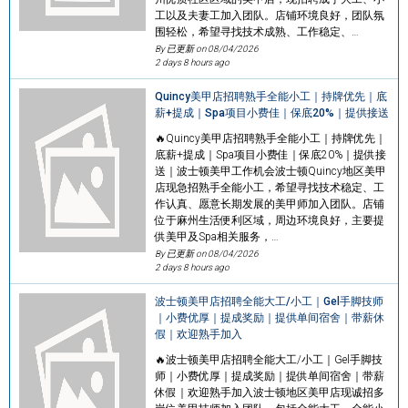
工以及夫妻工加入团队。店铺环境良好，团队氛
围轻松，希望寻找技术成熟、工作稳定、…
By 已更新 on
08/04/2026
2 days 8 hours ago
Quincy美甲店招聘熟手全能小工｜持牌优先｜底
薪+提成｜Spa项目小费佳｜保底20%｜提供接送
🔥Quincy美甲店招聘熟手全能小工｜持牌优先｜
底薪+提成｜Spa项目小费佳｜保底20%｜提供接
送｜波士顿美甲工作机会波士顿Quincy地区美甲
店现急招熟手全能小工，希望寻找技术稳定、工
作认真、愿意长期发展的美甲师加入团队。店铺
位于麻州生活便利区域，周边环境良好，主要提
供美甲及Spa相关服务，…
By 已更新 on
08/04/2026
2 days 8 hours ago
波士顿美甲店招聘全能大工/小工｜Gel手脚技师
｜小费优厚｜提成奖励｜提供单间宿舍｜带薪休
假｜欢迎熟手加入
🔥波士顿美甲店招聘全能大工/小工｜Gel手脚技
师｜小费优厚｜提成奖励｜提供单间宿舍｜带薪
休假｜欢迎熟手加入波士顿地区美甲店现诚招多