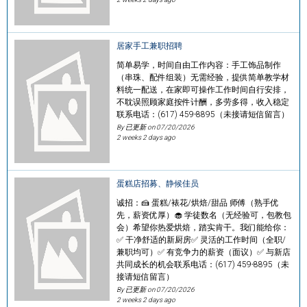
居家手工兼职招聘
简单易学，时间自由工作内容：手工饰品制作
（串珠、配件组装）无需经验，提供简单教学材
料统一配送，在家即可操作工作时间自行安排，
不耽误照顾家庭按件计酬，多劳多得，收入稳定
联系电话：(617) 459-8895（未接请短信留言）
By 已更新 on
07/20/2026
2 weeks 2 days ago
蛋糕店招募、静候佳员
诚招：🍰 蛋糕/裱花/烘焙/甜品 师傅（熟手优
先，薪资优厚）🧁 学徒数名（无经验可，包教包
会）希望你热爱烘焙，踏实肯干。我们能给你：
✅ 干净舒适的新厨房✅ 灵活的工作时间（全职/
兼职均可）✅ 有竞争力的薪资（面议）✅ 与新店
共同成长的机会联系电话：(617) 459-8895（未
接请短信留言）
By 已更新 on
07/20/2026
2 weeks 2 days ago