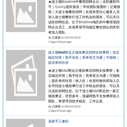
🔥波士顿Brookline中餐馆招聘企台｜全职兼职均
可｜Quincy提供接送｜年轻团队氛围好｜正规报
税｜大波士顿餐饮招聘｜欢迎有责任心服务人员
加入波士顿餐饮行业工作机会的朋友，可以关注
这份招聘信息。位于Brookline地区的中餐馆现招
聘企台员工，欢迎希望寻找稳定餐饮岗位的求职
者加入团队。…
By 已更新 on
08/04/2026
2 days 8 hours ago
波士顿Mall附近正规按摩店招聘女按摩师｜老店
稳定经营｜熟手优先｜简单英文沟通｜可报税｜
提供单间住宿
🔥波士顿Mall附近正规按摩店招聘女按摩师｜老
店稳定经营｜熟手优先｜简单英文沟通｜可报税
｜提供单间住宿｜收入佳｜欢迎经验技师加入正
在寻找波士顿按摩行业工作机会的朋友，可以关
注这份招聘信息。位于波士顿Mall附近的一家正
规按摩店，经营多年，现诚聘熟手女按摩师加入
团队，希望寻找技术稳定、工作认真、…
By 已更新 on
08/04/2026
2 days 8 hours ago
居家手工兼职