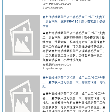
By 已更新 on
08/04/2026
2 days 8 hours ago
麻州优质社区美甲店招聘熟手大工/小工/夫妻工
｜男女不限｜底薪150-180｜高小费客源｜提供
宿舍
🔥麻州优质社区美甲店招聘熟手大工/小工/夫妻
工｜男女不限｜底薪150-180｜高小费客源｜提
供宿舍｜带薪休假｜长期稳定岗位正在寻找麻州
美甲工作机会的朋友，可以关注这份招聘信息。
马萨诸塞州优质社区的美甲店现诚聘熟手大工、
小工以及夫妻工加入团队。店铺客户群体稳定，
顾客素质较高，小费情况良好，…
By 已更新 on
08/04/2026
2 days 8 hours ago
麻州高端社区美甲店招聘｜成手大工/小工/夫妻
工｜夏季收入过万机会｜大工需英文沟通｜可报
税
🔥麻州高端社区美甲店招聘｜成手大工/小工/夫
妻工｜夏季收入过万机会｜大工需英文沟通｜可
报税｜欢迎长期合作想在麻州寻找稳定美甲工作
机会的朋友，可以关注这家美甲店招聘信息。麻
州优质社区区域的美甲店，现招聘成手大工、小