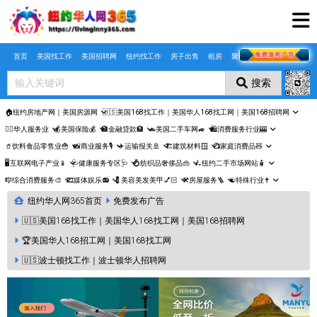
Skip to main content
首页
美国找工作
美国招聘网
纽约找工作
房子出售
租房
聚合页
搜索
🏠纽约房地产网｜美国房源网
🇺🇸美国168找工作｜美国华人168找工网｜美国168招聘网
🤵‍♀️华人服务业
💰美国保险💰
🏦金融贷款🏦
🚗美国二手车网🚙
🛍️消费服务行业🎰
🥤饮料食品零售业🍟
📸商业服务🎙️
✈️运输报关🚢
🏗️建筑材料🪟
📺家庭消费品🧸
🖥️互联网电子产业📱
🩺健康服务专区🩺
💍纺织品奢侈品👜
🛴纽约二手市场网站🧴
🎼综合消费服务🎨
🎞️媒体娱乐📻
💈美容美发美甲💅🏻
⚒️房屋服务🪜
☯️特殊行业✝️
纽约华人网365首页
免费发布广告
🇺🇸美国168找工作｜美国华人168找工网｜美国168招聘网
🏆美国华人168招工网｜美国168找工网
🇺🇸波士顿找工作｜波士顿华人招聘网