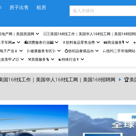
作
房子出售
租房
房地产网｜美国房源网
🇺🇸美国168找工作｜美国华人168找工网｜美国168招聘
二手车网🚙
🛍️消费服务行业🎰
🥤饮料食品零售业🍟
📸商业服务🎙️
✈
网电子产业📱
🩺健康服务专区🩺
💍纺织品奢侈品👜
🛴纽约二手市场网站
发美甲💅🏻
⚒️房屋服务🪜
☯️特殊行业✝️
🇸美国168找工作｜美国华人168找工网｜美国168招聘网
🏆美