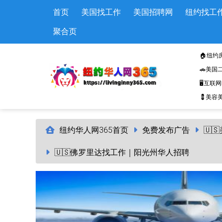
Skip to main content
首页
美国找工作
美国招聘网
纽约找工
聚合页
🏠纽约
🚗美国
🖥️互联
💈美容美
纽约华人网365首页
免费发布广告
🇺
🇺🇸佛罗里达找工作｜阳光州华人招聘