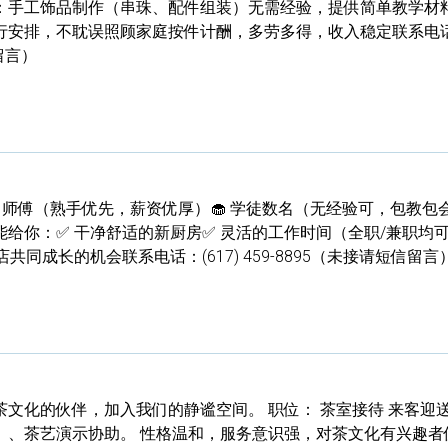
：手工饰品制作（串珠、配件组装）无需经验，提供简单教学材
行安排，不耽误照顾家庭按件计酬，多劳多得，收入稳定联系电
信留言）
甜品 师傅（熟手优先，薪资优厚）🧁 学徒数名（无经验可，包教包
给你：✅ 干净舒适的新厨房✅ 灵活的工作时间（全职/兼职均可
同成长的机会联系电话：(617) 459-8895（未接请短信留言
文化的伙伴，加入我们的静谧空间。 职位： 茶室接待 来客迎
）、茶艺演示协助。 性格温和，服务意识强，对茶文化有兴趣者