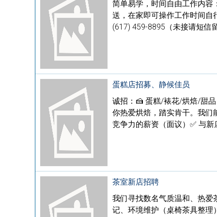
简单易学，时间自由工作内容
送，在家即可操作工作时间自
(617) 459-8895（未接请短
蛋糕店招募、静候佳员
诚招：🍰 蛋糕/裱花/烘焙/
你热爱烘焙，踏实肯干。我们能
竞争力的薪资（面议）✅ 与新店共
茶室新店招聘
我们寻找数名气质温和、热爱茶
记、环境维护（桌椅茶具整理