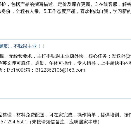
维护，包括产品的撰写描述、定价及库存更新。3.在线客服，解
法身份，全程有人带。5.工作态度严谨，喜欢挑战自我，学习新
活兼职，不耽误主业！！
门槛、无经验要求，主打不耽误主业赚外快！核心任务：发送外贸
单英文即可胜任。通勤、午休可操作，专人指导，上手超快不内
1h0邮箱：l3122362106@163.com
品整理，材料免费配送，可在家完成，操作简单，提供培训。按
️ 857-294-6501（未接请短信备注：应聘居家串珠）