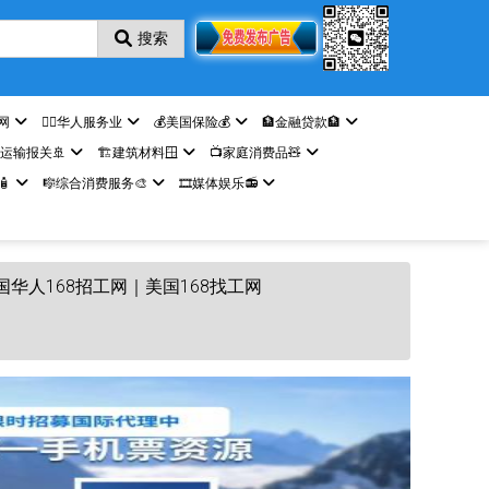
搜索
网
🤵‍♀️华人服务业
💰美国保险💰
🏦金融贷款🏦
️运输报关🚢
🏗️建筑材料🪟
📺家庭消费品🧸

🎼综合消费服务🎨
🎞️媒体娱乐📻
国华人168招工网｜美国168找工网