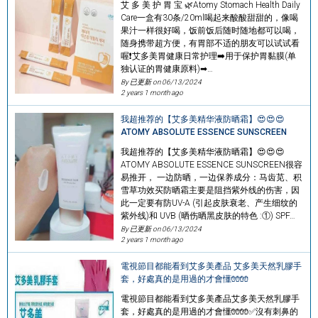
艾 多 美 护 胃 宝 🌿Atomy Stomach Health Daily
Care一盒有30条/20ml喝起来酸酸甜甜的，像喝
果汁一样很好喝，饭前饭后随时随地都可以喝，
随身携带超方便，有胃部不适的朋友可以试试看
喔❗艾多美胃健康日常护理➡️用于保护胃黏膜(单
独认证的胃健康原料)➡…
By 已更新 on
06/13/2024
2 years 1 month ago
我超推荐的【艾多美精华液防晒霜】😍😍😍
ATOMY ABSOLUTE ESSENCE SUNSCREEN
我超推荐的【艾多美精华液防晒霜】😍😍😍
ATOMY ABSOLUTE ESSENCE SUNSCREEN很容
易推开， 一边防晒，一边保养成分：马齿苋、积
雪草功效买防晒霜主要是阻挡紫外线的伤害，因
此一定要有防UV-A (引起皮肤衰老、产生细纹的
紫外线)和 UVB (晒伤晒黑皮肤的特色 :①) SPF…
By 已更新 on
06/13/2024
2 years 1 month ago
電視節目都能看到艾多美產品 艾多美天然乳膠手
套，好處真的是用過的才會懂🧤🧤
電視節目都能看到艾多美產品艾多美天然乳膠手
套，好處真的是用過的才會懂🧤🧤✅沒有刺鼻的