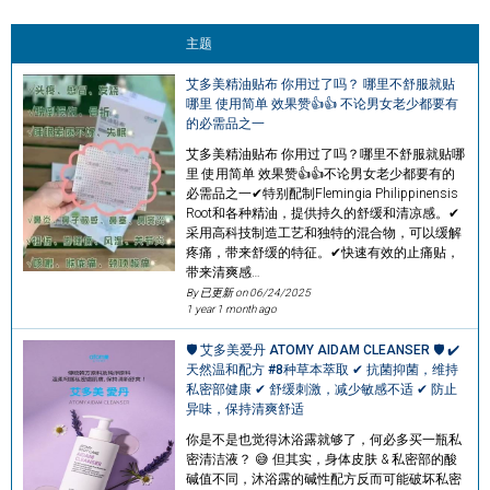
主题
艾多美精油贴布 你用过了吗？ 哪里不舒服就贴
哪里 使用简单 效果赞👍👍 不论男女老少都要有
的必需品之一
艾多美精油贴布 你用过了吗？哪里不舒服就贴哪
里 使用简单 效果赞👍👍不论男女老少都要有的
必需品之一✔特别配制Flemingia Philippinensis
Root和各种精油，提供持久的舒缓和清凉感。✔
采用高科技制造工艺和独特的混合物，可以缓解
疼痛，带来舒缓的特征。✔快速有效的止痛贴，
带来清爽感…
By 已更新 on
06/24/2025
1 year 1 month ago
🛡 艾多美爱丹 ATOMY AIDAM CLEANSER 🛡 ✔
天然温和配方 #8种草本萃取 ✔ 抗菌抑菌，维持
私密部健康 ✔ 舒缓刺激，减少敏感不适 ✔ 防止
异味，保持清爽舒适
你是不是也觉得沐浴露就够了，何必多买一瓶私
密清洁液？ 😅 但其实，身体皮肤 & 私密部的酸
碱值不同，沐浴露的碱性配方反而可能破坏私密