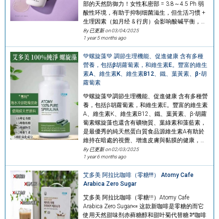
部的天然防御力！女性私密部 = 3.8～4.5 Ph 弱
酸性环境，有助于抑制细菌滋生，但生活习惯 +
生理因素（如月经 & 行房）会影响酸碱平衡，…
By 已更新 on
03/04/2025
1 year 5 months ago
💚螺旋藻💚 調節生理機能、促進健康 含有多種
營養，包括β胡蘿蔔素，和維生素E。豐富的維生
素A、維生素K、維生素B12、鐵、葉黃素、β-胡
蘿蔔素
💚螺旋藻💚調節生理機能、促進健康 含有多種營
養，包括β胡蘿蔔素，和維生素E。豐富的維生素
A、維生素K、維生素B12、鐵、葉黃素、β-胡蘿
蔔素螺旋藻也還含有礦物質、葉綠素和藻藍素，
是最優秀的純天然蛋白質食品源維生素A有助於
維持在暗處的視覺、增進皮膚與黏膜的健康，…
By 已更新 on
02/03/2025
1 year 6 months ago
艾多美 阿拉比咖啡（零糖!!!） Atomy Cafe
Arabica Zero Sugar
艾多美 阿拉比咖啡（零糖!!!）Atomy Cafe
Arabica Zero Sugar🍬 这款新咖啡是零糖的而它
使用天然甜味剂赤藓糖醇和甜叶菊代替糖🫘咖啡