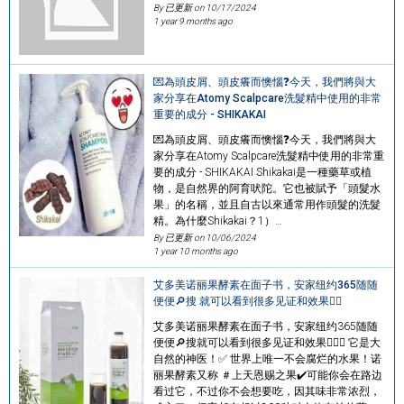
By 已更新 on
10/17/2024
1 year 9 months ago
💌為頭皮屑、頭皮癢而懊惱❓今天，我們將與大
家分享在Atomy Scalpcare洗髮精中使用的非常
重要的成分 - SHIKAKAI
💌為頭皮屑、頭皮癢而懊惱❓今天，我們將與大
家分享在Atomy Scalpcare洗髮精中使用的非常重
要的成分 - SHIKAKAI Shikakai是一種藥草或植
物，是自然界的阿育吠陀。它也被賦予「頭髮水
果」的名稱，並且自古以來通常用作頭髮的洗髮
精。為什麼Shikakai？1）…
By 已更新 on
10/06/2024
1 year 10 months ago
艾多美诺丽果酵素在面子书，安家纽约365随随
便便🔎搜 就可以看到很多见证和效果👍🏻
艾多美诺丽果酵素在面子书，安家纽约365随随
便便🔎搜就可以看到很多见证和效果👍🏻✅ 它是大
自然的神医！✅ 世界上唯一不会腐烂的水果！诺
丽果酵素又称 ＃上天恩赐之果✔️可能你会在路边
看过它，不过你不会想要吃，因其味非常浓烈，