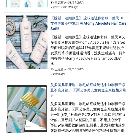
By 已更新 on
08/11/2024
1 year 12 months ago
【脫髮、油頭救星】 这味道让你舒服一整天 ＃
艾多美凝萃护发组 💆Atomy Absolute Hair Care
Set💆
【脫髮、油頭救星】这味道让你舒服一整天＃艾
多美凝萃护发组💆Atomy Absolute Hair Care Set
💆面对脱发的问题吗❓那你肯定不能错过这款护
发系列 💦💦而且味道清香，洗头过后还有一阵阵
的香味🌱Atomy Absolute Hair Shampoo 洗发
水 …
By 已更新 on
08/05/2024
2 years ago
艾多美儿童牙刷，刷毛幼细软硬适中👍刷得干净
且不伤牙龈。 🇰🇷艾多美儿童黄金奈米抗菌牙刷
✨
艾多美儿童牙刷，刷毛幼细软硬适中👍刷得干净
且不伤牙龈。🇰🇷艾多美儿童黄金奈米抗菌牙刷
✨一组(8支)4种颜色各2支✔️针对儿童口腔结构设
计的儿童牙刷🪥✔️稳固的手柄，不用担心滑手
👋🏻✔️使用柔软的超纤细刷毛，最大限度地减少
牙龈损伤🦷✔️含99.9%纯金粉的功能性抗菌牙刷