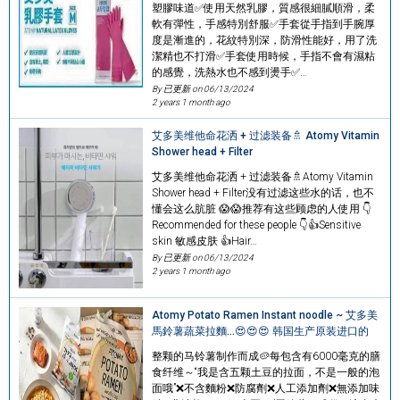
塑膠味道✅使用天然乳膠，質感很細膩順滑，柔
軟有彈性，手感特別舒服✅手套從手指到手腕厚
度是漸進的，花紋特別深，防滑性能好，用了洗
潔精也不打滑✅手套使用時候，手指不會有濕粘
的感覺，洗熱水也不感到燙手✅…
By 已更新 on
06/13/2024
2 years 1 month ago
艾多美维他命花洒 + 过滤装备🚿 Atomy Vitamin
Shower head + Filter
艾多美维他命花洒 + 过滤装备🚿Atomy Vitamin
Shower head + Filter没有过滤这些水的话，也不
懂会这么肮脏 😱😱推荐有这些顾虑的人使用 👇
Recommended for these people 👇👍Sensitive
skin 敏感皮肤 👍Hair…
By 已更新 on
06/13/2024
2 years 1 month ago
Atomy Potato Ramen Instant noodle ~ 艾多美
馬鈴薯蔬菜拉麵...😍😍😍 韩国生产原装进口的
整颗的马铃薯制作而成🥔每包含有6000毫克的膳
食纤维～“我是含五颗土豆的拉面，不是一般的泡
面哦”❌不含麵粉❌防腐劑❌人工添加劑❌無添加味