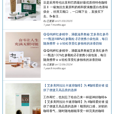
豆是采用哥伦比亚和巴西最好最优质得特色咖啡
豆🍼 一級無抗生素原料奶精和胶束酪蛋白色香味
俱全 ，丝滑又顺口 ，一口喝下去 ，直接买下
去。📝备注…
By 已更新 on
01/03/2025
1 year 7 months ago
😋😋纯粹红参精华，满载滋养奥秘 艾多美红参丹
——甄选100%红参颗粒 ✌✌便携小袋包装，每日
随身携带 ☺☺轻松享受红参独有的浓香韵味
😋😋纯粹红参精华，满载滋养奥秘艾多美红参丹
——甄选100%红参颗粒✌✌便携小袋包装，每日
随身携带☺☺轻松享受红参独有的浓香韵味
By 已更新 on
12/06/2024
1 year 8 months ago
【 艾多美阿拉比卡速溶咖啡】为 #咖啡爱好者 提
供了便捷又高品质的选择
工作再忙，也别忘了给自己来一杯提神好咖啡☕
【 艾多美阿拉比卡速溶咖啡】为 #咖啡爱好者 提
供了便捷又高品质的选择！顺滑的口感，浓郁的
咖啡香气，随时随地都能享受一杯完美的咖啡