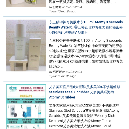
现在一瓶就搞定...洗碗、洗奶瓶、洗蔬果、…
By 已更新 on
09/21/2024
1 year 10 months ago
💧三秒钟神奇美肤水💧100ml Atomy 3 seconds
Beauty Water💦 🤫三秒让你神奇变美丽的秘密㊙
✨3秒内让您重获V 型脸✨
💧三秒钟神奇美肤水💧100ml Atomy 3 seconds
Beauty Water💦 🤫三秒让你神奇变美丽的秘密㊙
✨3秒内让您重获V 型脸✨👉超细致微小喷雾状😍
👉超强保湿技术24小时保湿😍👉月桂叶即时提
供97%的水分 👉随身携带，随时随地给你神奇美
肌😍👉…
By 已更新 on
08/24/2024
1 year 11 months ago
艾多美家庭用品6大宝🥰 艾多美304不锈钢丝球
Stainless Steel Scrubber 艾多美菜瓜海绵
Atomy Scrubber
艾多美家庭用品6大宝🥰艾多美304不锈钢丝球
Stainless Steel Scrubber艾多美菜瓜海绵Atomy
Scrubber艾多美碗盘蔬果洗洁液Atomy Dish
Detergent艾多美浓缩洗衣粉Atomy Fabric
Detergent艾多美浓缩洗衣液Atomy Liquid…