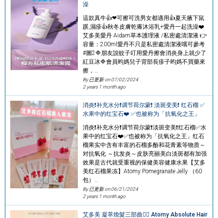
澡
這款真牛👍❤可擦可洗男女都適用👍夏天腋下鼠
蹊,濕疹👍秋冬皮膚乾癢沐浴乳+愛丹一起洗澡❤️
艾多美愛丹 Aidam草本護理液 /私密處清潔液 👉
容量：200ml愛丹不只是私密處清潔液哦可參考
#圖2🔷️朋友說蚊子叮用愛丹擦會消炎身上就少了
紅豆冰🔷️會員昀媽兒子背部長疹子昀媽不買藥來
擦，…
By 已更新 on
07/02/2024
2 years 1 month ago
消炎❗补充水分❗调节荷尔蒙❗ 淡斑变美❗ 红石榴 ✅
水果中的红宝石❤️ ✅也被称为「抗氧化之王」
消炎❗补充水分❗调节荷尔蒙❗淡斑变美❗红石榴✅水
果中的红宝石❤️✅也被称为「抗氧化之王」红石
榴果实中含有丰富的石榴多酚和花青素等物质～
对抗氧化 ～抗发炎～皮肤亮丽美白淡斑都有加强
效果是古代就受重视的保健美容健康水果【艾多
美红石榴果冻】Atomy Pomegranate Jelly （60
包）…
By 已更新 on
06/21/2024
2 years 1 month ago
艾多美 凝萃煥髮三部曲👱‍♀️ Atomy Absolute Hair