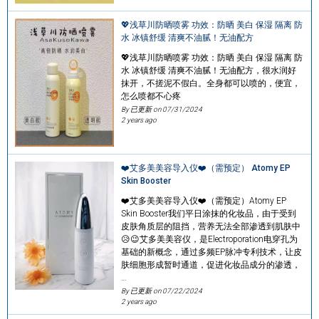
💖浅草川防晒喷雾 功效：防晒 美白 保湿 隔离 防
水 冰镇舒缓 清爽不油腻！无油配方
💖浅草川防晒喷雾 功效：防晒 美白 保湿 隔离 防
水 冰镇舒缓 清爽不油腻！无油配方，很水润好
抹开，不搓泥不假白。全身都可以喷的，便宜，
怎么喷都不心疼
By 已更新 on
07/31/2024
2 years ago
❤️艾多美美容导入仪❤️（需预定） Atomy EP
Skin Booster
❤️艾多美美容导入仪❤️（需预定）Atomy EP
Skin Booster我们平日涂抹的化妆品，由于受到
皮肤角质层的阻挡，营养无法全部渗透到肌肤中
😥😉艾多美美容仪，是Electroporation电穿孔为
基础的新概念，通过多频EP脉冲专利技术，让皮
肤细胞形成暂时通道，促进化妆品成分的渗透，
…
By 已更新 on
07/22/2024
2 years ago