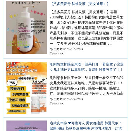
【艾多美爱丹 私处洗液（男女通用）】
【艾多美爱丹 私处洗液（男女通用）】容量：
200ml地球人都知道！韩国得妇女疾病居世界之
末！因为她们卫生护理方面研究先进！你还在用
妇x洁，洁x阴，或用沐浴露清洁私秘处吗？那些
产品高刺激，不但不能调解私处酸碱值，而且不
能杀掉有害细菌！这也是反复妇科病发作原因之
一！艾多美 爱丹私处洗液纯植物提取，…
By 已更新 on
07/21/2024
2 years ago
刚刚想拿护眼宝来吃，结果打开一看空空了🤐我
女儿比我还更认真地吃，又是时候要补货了！！
刚刚想拿护眼宝来吃，结果打开一看空空了🤐我
女儿比我还更认真地吃，又是时候要补货了！！
这款护眼宝很多人订购，眼睛👀模糊、眼睛泛
红、刺痛等问题都可以获得改善，大力推荐👍👍
By 已更新 on
07/09/2024
2 years ago
這款真牛👍 ❤可擦可洗 男女都適用 👍夏天腋下
鼠蹊,濕疹 👍秋冬皮膚乾癢 沐浴乳 +愛丹一起洗