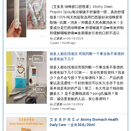
［艾多美 绿蜂胶口腔喷雾］Atomy Green
Propolis Spray每次喉咙不舒服喷一喷，真的舒缓
很多100% 纯天然提取选用巴西最好浓缩蜂胶萃
取物✅抗菌 ✅消炎 ✅抑菌是天然杀菌消炎水！主
要成分是巴西绿蜂胶➡️ 舒缓喉咙不适➡️有效抑制
和缓解咽喉肿痛➡️改善咽炎引发的口腔不适☑…
By 已更新 on
06/19/2024
2 years 1 month ago
很多人都在找项目 而我判断一个事业靠不靠谱的
标准有如下几个
很多人都在找项目而我判断一个事业靠不靠谱的
标准有如下几个👇🏻第一： 安全性要投资吗？投多
少？会不会亏损？平台靠谱吗？第二：产品的质
量以及流通性一个好的项目可以长久生存下去的
基本就是有好的产品！第三：长久性这个钱你能
赚多久？ 是不是圈钱游戏？pang氏骗局？第
四：诚信度老板的人品，发心靠谱吗？…
By 已更新 on
06/13/2024
2 years 1 month ago
艾 多 美 护 胃 宝 🌿 Atomy Stomach Health
Daily Care 一盒有30条/20ml