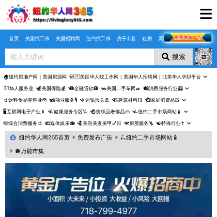
Skip to main content
首页
美国找工作
美国招聘网
纽约找工作
房子出售
租房
聚合页
搜索
🏠纽约房地产网｜美国房源网
🇺🇸美国华人找工作网｜美国华人招聘网｜北美华人求职平台
🤵‍♀️华人服务业
💰美国保险💰
🏦金融贷款🏦
🚗美国二手车网🚙
🛍️消费服务行业🎰
🥤饮料食品零售业🍟
📸商业服务🎙️
✈️运输报关🚢
🏗️建筑材料🪟
📺家庭消费品🧸
🖥️互联网电子产业📱
🩺健康服务专区🩺
💍纺织品奢侈品👜
🛴纽约二手市场网站🧴
🎼综合消费服务🎨
🎞️媒体娱乐📻
💈美容美发美甲💅🏻
⚒️房屋服务🪜
☯️特殊行业✝️
纽约华人网365首页
免费发布广告
🛴纽约二手市场网站🧴
🪩万能市集