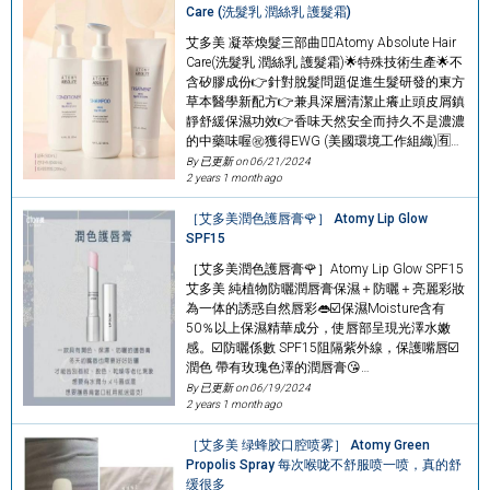
Care (洗髮乳 潤絲乳 護髮霜)
艾多美 凝萃煥髮三部曲👱‍♀️Atomy Absolute Hair
Care(洗髮乳 潤絲乳 護髮霜)🌟特殊技術生產🌟不
含矽膠成份👉針對脫髮問題促進生髮研發的東方
草本醫學新配方👉兼具深層清潔止癢止頭皮屑鎮
靜舒緩保濕功效👉香味天然安全而持久不是濃濃
的中藥味喔㊗️獲得EWG (美國環境工作組織)🈶…
By 已更新 on
06/21/2024
2 years 1 month ago
［艾多美潤色護唇膏🌹］ Atomy Lip Glow
SPF15
［艾多美潤色護唇膏🌹］Atomy Lip Glow SPF15
艾多美 純植物防曬潤唇膏保濕＋防曬＋亮麗彩妝
為一体的誘惑自然唇彩👄☑️保濕Moisture含有
50％以上保濕精華成分，使唇部呈現光澤水嫩
感。☑️防曬係數 SPF15阻隔紫外線，保護嘴唇☑️
潤色 帶有玫瑰色澤的潤唇膏😘…
By 已更新 on
06/19/2024
2 years 1 month ago
［艾多美 绿蜂胶口腔喷雾］ Atomy Green
Propolis Spray 每次喉咙不舒服喷一喷，真的舒
缓很多