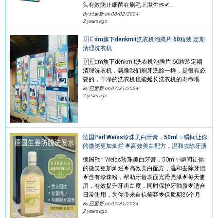
头有效防止细菌在刷毛上滋生🦠✔…
By 已更新 on
08/02/2024
2 years ago
🇩🇪dm旗下denkmit洗衣机泡腾片 60粒装 定期
清理洗衣机
🇩🇪dm旗下denkmit洗衣机泡腾片 60粒装定期
清理洗衣机，就像我们刷牙洗脸一样，是很有必
要的，干净的洗衣机也能延长洗衣机的寿命哦
By 已更新 on
07/31/2024
2 years ago
德国Perl Weiss珍珠美白牙膏，50ml ✨瞬间让你
的微笑更加灿烂 🌟高效美白配方，温和去除牙渍
德国Perl Weiss珍珠美白牙膏，50ml✨瞬间让你
的微笑更加灿烂🌟高效美白配方，温和去除牙渍
🌟含有珍珠粉，帮助牙齿表面光滑亮泽🌟每天使
用，有效提升牙齿白度，同时保护牙釉质🌟适合
日常使用，为你带来自信笑容🌟保质期36个月
By 已更新 on
07/31/2024
2 years ago