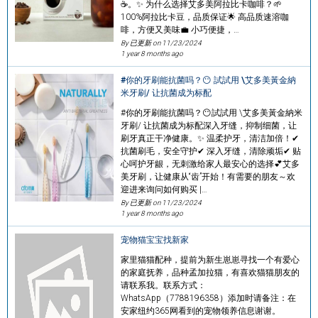
☕。✨ 为什么选择艾多美阿拉比卡咖啡？🌱
100%阿拉比卡豆，品质保证🌟 高品质速溶咖
啡，方便又美味💼 小巧便捷，…
By 已更新 on
11/23/2024
1 year 8 months ago
#你的牙刷能抗菌吗？😶 試試用 \艾多美黃金納
米牙刷/ 让抗菌成为标配
#你的牙刷能抗菌吗？😶試試用 \艾多美黃金納米
牙刷/ 让抗菌成为标配深入牙缝，抑制细菌，让
刷牙真正干净健康。✨ 温柔护牙，清洁加倍！✔
抗菌刷毛，安全守护✔ 深入牙缝，清除顽垢✔ 贴
心呵护牙龈，无刺激给家人最安心的选择💕艾多
美牙刷，让健康从“齿”开始！有需要的朋友～欢
迎进来询问如何购买 |…
By 已更新 on
11/23/2024
1 year 8 months ago
宠物猫宝宝找新家
家里猫猫配种，提前为新生崽崽寻找一个有爱心
的家庭抚养，品种孟加拉猫，有喜欢猫猫朋友的
请联系我。联系方式：
WhatsApp（7788196358）添加时请备注：在
安家纽约365网看到的宠物领养信息谢谢。