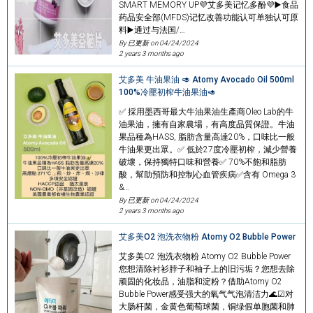
SMART MEMORY UP💜艾多美记忆多酚💜▶️食品
药品安全部(MFDS)记忆改善功能认可单独认可原
料▶️通过与法国/…
By 已更新 on
04/24/2024
2 years 3 months ago
艾多美 牛油果油 🥑 Atomy Avocado Oil 500ml
100%冷壓初榨牛油果油🥑
✅ 採用墨西哥最大牛油果油生產商Oleo Lab的牛
油果油，擁有自家農場，有高度品質保證。牛油
果品種為HASS, 脂肪含量高達20%，口味比一般
牛油果更出眾。✅ 低於27度冷壓初榨，減少營養
破壞，保持獨特口味和營養✅ 70%不飽和脂肪
酸，幫助預防和控制心血管疾病✅含有 Omega 3
&…
By 已更新 on
04/24/2024
2 years 3 months ago
艾多美O2 泡洗衣物粉 Atomy O2 Bubble Power
艾多美O2 泡洗衣物粉 Atomy O2 Bubble Power
您想清除衬衫脖子和袖子上的旧污垢？您想去除
顽固的化妆品，油脂和淀粉？借助Atomy O2
Bubble Power感受强大的氧气气泡清洁力🌊☑对
大肠杆菌，金黄色葡萄球菌，铜绿假单胞菌和肺