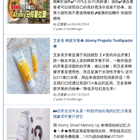
精❌非油炸✔️100%土豆🥔(馬鈴薯）成份✔️適合素
食者可以按照自己的喜好煮汤🍜或者干炒🍝。如
果小孩吃就不要放辣椒粉🌶健康的拉麵🍜 你值得
拥有
By 已更新 on
06/06/2024
2 years 2 months ago
艾多美 蜂胶牙膏🐝 Atomy Propolis Toothpaste
🐝
艾多美牙膏是属于高技能型【＃医药外品牙膏】
跟一般在市面上卖的蜂胶牙膏不同，一般外面卖
的牙膏是溶脂性的牙膏，难以分解；而艾多美蜂
膠牙膏是透明色，而且是属于水溶性牙膏💦 还可
以DIY漱口水哦，用起来感觉特別清新舒适！而
且我们已经通过美国FDA食品药监局。艾多美蜂
胶牙膏的功效🐝✅ 降低牙结石发生率✅…
By 已更新 on
05/15/2024
2 years 2 months ago
🏡日常生活中从某一时刻开始出现的记忆力衰退
现象🤦不要只管它
用 Atomy Smart Memory Up 来增强你的记忆力
🧠！🍇🫐葡萄蓝莓提取物混合粉，帮助提高记忆
力的紫色🟣能量，100%源自植物🍃ATOMY