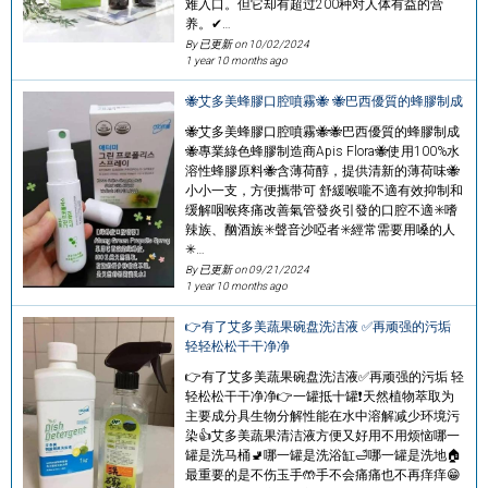
难入口。但它却有超过200种对人体有益的营
养。✔…
By 已更新 on
10/02/2024
1 year 10 months ago
🐝艾多美蜂膠口腔噴霧🐝 🐝巴西優質的蜂膠制成
🐝艾多美蜂膠口腔噴霧🐝🐝巴西優質的蜂膠制成
🐝專業綠色蜂膠制造商Apis Flora🐝使用100%水
溶性蜂膠原料🐝含薄荷醇，提供清新的薄荷味🐝
小小一支，方便攜带可 舒緩喉嚨不適有效抑制和
缓解咽喉疼痛改善氣管發炎引發的口腔不適✳️嗜
辣族、酗酒族✳️聲音沙啞者✳️經常需要用嗓的人
✳…
By 已更新 on
09/21/2024
1 year 10 months ago
👉有了艾多美蔬果碗盘洗洁液 ✅再顽强的污垢
轻轻松松干干净净
👉有了艾多美蔬果碗盘洗洁液✅再顽强的污垢 轻
轻松松干干净净👉一罐抵十罐❗天然植物萃取为
主要成分具生物分解性能在水中溶解减少环境污
染👍艾多美蔬果清洁液方便又好用不用烦恼哪一
罐是洗马桶🚽哪一罐是洗浴缸🛁哪一罐是洗地🏠
最重要的是不伤玉手🤲手不会痛痛也不再痒痒😁