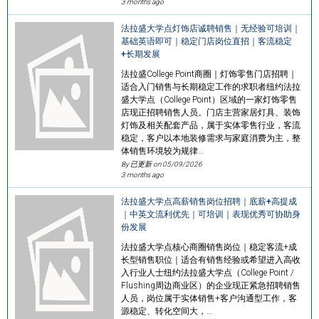
3 months ago
法拉盛大学点灯饰店诚聘销售｜无经验可培训｜
基础英语即可｜稳定门店岗位直招｜客流稳定
+长期发展
法拉盛College Point商圈｜灯饰零售门店招聘｜
适合入门销售与长期稳定工作的求职者纽约法拉
盛大学点（College Point）区域的一家灯饰零售
店现正招聘销售人员。门店主营家居灯具、装饰
灯饰及相关配套产品，属于实体零售行业，客流
稳定，客户以本地装修需求与家庭消费为主，整
体销售环境较为规律…
By 已更新 on
05/09/2026
3 months ago
法拉盛大学点高薪销售岗位招聘｜底薪+高提成
｜中英文流利优先｜可培训｜表现优秀可协助身
份发展
法拉盛大学点核心商圈销售岗位｜稳定客流+成
长型销售职位｜适合有销售经验或希望进入高收
入行业人士纽约法拉盛大学点（College Point /
Flushing周边商业区）的企业现正紧急招聘销售
人员，岗位属于实体销售+客户沟通型工作，客
源稳定、转化空间大，…