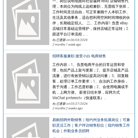
一、岗位说明现面向社会诚聘 eBay 店铺销售代
理，本岗位为纯线上远程兼职，无需线下坐班，
工作时间灵活自由，可正常兼顾个人本职工作、
生活及其他事务，适合想利用空闲时间增收的伙
伴，长期稳定招人。 二、工作内容1.负责 eBay
店铺日常基础运营维护，保持店铺正常运转；2.
跟进平台订单流程，…
By 已更新 on
06/03/2026
2 months 1 week ago
招聘客服兼职 接受小白 电商销售
工作内容：1、负责电商平台的日常运营和管
理，包括产品上架与更新；2、提升店铺及产品
流量，进行有效营销以提高访问量；3、回复顾
客，处理订单工作要求：1、合法的工作身份，
善于沟通，工作态度积极；2、会使用电脑或手
机，上网方便。 薪资日结丰厚，应聘方式
WeChat:pinterestv（快速联系）…
By 已更新 on
05/27/2026
2 months 2 weeks ago
易购招聘外勤销售｜纽约州业务拓展岗位｜可兼
职灵活工作｜客户拜访销售职位｜纽约销售工作
机会｜外勤业务员招聘