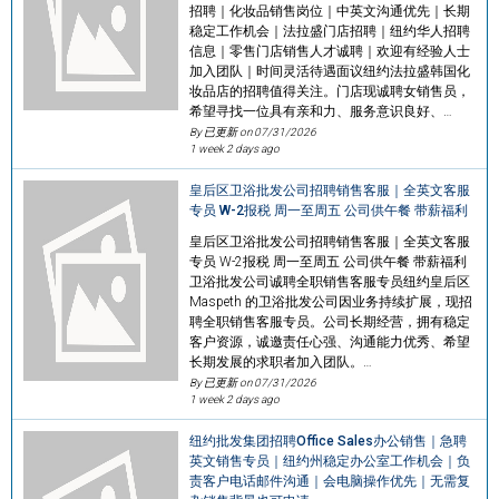
招聘｜化妆品销售岗位｜中英文沟通优先｜长期
稳定工作机会｜法拉盛门店招聘｜纽约华人招聘
信息｜零售门店销售人才诚聘｜欢迎有经验人士
加入团队｜时间灵活待遇面议纽约法拉盛韩国化
妆品店的招聘值得关注。门店现诚聘女销售员，
希望寻找一位具有亲和力、服务意识良好、…
By 已更新 on
07/31/2026
1 week 2 days ago
皇后区卫浴批发公司招聘销售客服｜全英文客服
专员 W-2报税 周一至周五 公司供午餐 带薪福利
皇后区卫浴批发公司招聘销售客服｜全英文客服
专员 W-2报税 周一至周五 公司供午餐 带薪福利
卫浴批发公司诚聘全职销售客服专员纽约皇后区
Maspeth 的卫浴批发公司因业务持续扩展，现招
聘全职销售客服专员。公司长期经营，拥有稳定
客户资源，诚邀责任心强、沟通能力优秀、希望
长期发展的求职者加入团队。…
By 已更新 on
07/31/2026
1 week 2 days ago
纽约批发集团招聘Office Sales办公销售｜急聘
英文销售专员｜纽约州稳定办公室工作机会｜负
责客户电话邮件沟通｜会电脑操作优先｜无需复