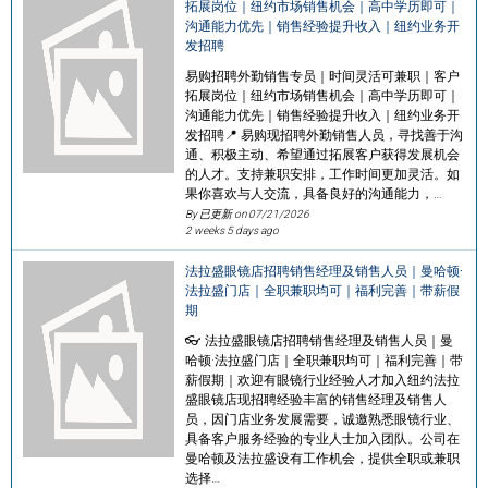
拓展岗位｜纽约市场销售机会｜高中学历即可｜
沟通能力优先｜销售经验提升收入｜纽约业务开
发招聘
易购招聘外勤销售专员｜时间灵活可兼职｜客户
拓展岗位｜纽约市场销售机会｜高中学历即可｜
沟通能力优先｜销售经验提升收入｜纽约业务开
发招聘📍 易购现招聘外勤销售人员，寻找善于沟
通、积极主动、希望通过拓展客户获得发展机会
的人才。支持兼职安排，工作时间更加灵活。如
果你喜欢与人交流，具备良好的沟通能力，…
By 已更新 on
07/21/2026
2 weeks 5 days ago
法拉盛眼镜店招聘销售经理及销售人员｜曼哈顿·
法拉盛门店｜全职兼职均可｜福利完善｜带薪假
期
👓 法拉盛眼镜店招聘销售经理及销售人员｜曼
哈顿·法拉盛门店｜全职兼职均可｜福利完善｜带
薪假期｜欢迎有眼镜行业经验人才加入纽约法拉
盛眼镜店现招聘经验丰富的销售经理及销售人
员，因门店业务发展需要，诚邀熟悉眼镜行业、
具备客户服务经验的专业人士加入团队。公司在
曼哈顿及法拉盛设有工作机会，提供全职或兼职
选择…