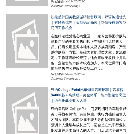
By 已更新 on
05/17/2026
2 months 3 weeks ago
法拉盛韩国美妆店诚聘销售顾问｜双语沟通优先
｜有经验优先｜长期稳定岗位｜热情接待顾客型
门店工作机会
在纽约法拉盛核心商业区，一家专营韩国护肤与
彩妆产品的美妆零售门店正在招聘门店销售人
员。门店长期服务本地华人及多族裔顾客，产品
以护肤品、彩妆、基础美容护理类为主，客流稳
定，工作环境轻松规范，适合喜欢美妆行业并具
备一定销售能力的求职者加入。本岗位属于门店
前台销售与客户服务类型工作，…
By 已更新 on
05/16/2026
2 months 3 weeks ago
纽约College Point汽车销售高薪招聘｜高底薪
$4000起＋高抽成＋奖金体系｜能力型销售岗位
｜适合挑战高收入人群
纽约皇后区 College Point 门店现招聘汽车销售精
英，寻找有热情、有目标感、执行力强的销售人
才加入团队。本岗位属于能力导向型销售岗位，
强调个人业绩与成长空间，适合想在汽车行业长
期发展并追求高收入的人群。门店以汽车销售与