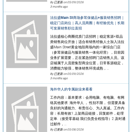
By 已更新 on
05/09/2026
3 months ago
法拉盛Main St商场参茸保健品+服装销售招聘｜
稳定门店岗位｜高人流商圈｜有经验优先｜长期
可发展销售职位直招
法拉盛核心商圈优质门店招聘｜稳定客源+双品
类销售岗位开放｜适合有销售经验人士加入法拉
盛Main Street黄金地段商场内的一家综合门店
（参茸保健品与服装销售一体化经营），目前因
业务扩展需要，正在紧急招聘门店销售人员。该
店铺属于人流密集型商业位置，日常客源稳定，
消费能力较强，整体销售环境成熟，…
By 已更新 on
05/09/2026
3 months ago
海外华人的专属副业来看看
工作内容：基本要求：会用电脑、有电脑、有网
络其他要求: 海外华人 ， 性别不限， 但需要具备
良好的沟通能力、有责任心、为人真诚。工作内
容：长期有效1:上架商品链接，回复邮件，处理
定单.（接受零基础 我们负责全程指导）2:及时通
过邮件，…
By 已更新 on
05/08/2026