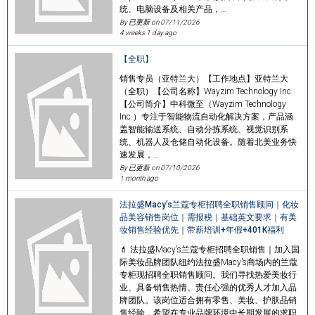
统、电脑设备及相关产品，…
By 已更新 on
07/11/2026
4 weeks 1 day ago
【全职】
销售专员（亚特兰大）【工作地点】亚特兰大
（全职）【公司名称】Wayzim Technology Inc.
【公司简介】中科微至（Wayzim Technology
Inc.）专注于智能物流自动化解决方案，产品涵
盖智能输送系统、自动分拣系统、视觉识别系
统、机器人及仓储自动化设备。随着北美业务快
速发展，…
By 已更新 on
07/10/2026
1 month ago
法拉盛Macy’s兰蔻专柜招聘全职销售顾问｜化妆
品美容销售岗位｜需报税｜基础英文要求｜有美
妆销售经验优先｜带薪培训+年假+401K福利
💄 法拉盛Macy’s兰蔻专柜招聘全职销售｜加入国
际美妆品牌团队纽约法拉盛Macy’s商场内的兰蔻
专柜现招聘全职销售顾问。我们寻找热爱美妆行
业、具备销售热情、责任心强的优秀人才加入品
牌团队。该岗位适合拥有零售、美妆、护肤品销
售经验，希望在专业品牌环境中长期发展的求职