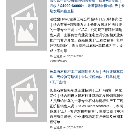
法拉盛空调公司诚聘销售专员｜底薪+高提成｜
月收入$4000-$6000+｜带薪福利+报销油费｜长
期发展岗位直招
法拉盛HVAC空调工程公司招聘｜B2B销售岗位
｜适合有车+销售能力人士长期发展纽约法拉盛
的一家专业空调（HVAC）公司现正招聘长期销
售人员，主要负责商业及住宅空调设备相关业务
推广与客户开发。该岗位属于“工程类销售+客户
拜访型职位”，收入结构以底薪+高提成为主，提
成上不封顶，…
By 已更新 on
05/09/2026
3 months ago
长岛石材橱柜工厂诚聘销售人员｜法拉盛班车接
送｜无经验可培训｜合法报税岗位｜订单稳定
+工厂直招
长岛石材橱柜制造企业招聘｜工厂+销售一体化
岗位｜适合想进入建材行业或稳定发展销售职业
人员纽约长岛的一家专业石材与橱柜生产工厂现
正扩招销售人员（Sales Representative），本岗
位属于“工厂+客户对接型销售”，主要负责订单沟
通与项目跟进。企业拥有稳定客户来源及长期工
程订单，…
By 已更新 on
05/09/2026