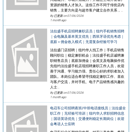
资源的销售人才加入。这份工作不同于传统店内
销售，主要方向是与超市客户建立合作关系，…
By 已更新 on
07/06/2026
1 month ago
法拉盛手机店招聘兼职店员｜纽约手机销售招聘
｜会电脑及基本英文优先｜西班牙语优先考虑｜
底薪＋佣金收入模式｜无需复杂经验可学习
法拉盛门店招聘｜纽约华人找工作｜手机店销售
顾问职位｜稳定兼职机会｜法拉盛手机店诚聘兼
职销售店员｜底薪加佣金｜会英文及电脑操作优
先纽约法拉盛手机店现招聘兼职工作人员，欢迎
善于沟通、学习能力强、责任心好的求职者加入
团队。本岗位适合希望寻找稳定兼职工作、喜欢
与客户交流，并对手机、电子产品销售感兴趣的
人士…
By 已更新 on
07/06/2026
1 month ago
电召车公司招聘夜班/中班电话接线员｜法拉盛全
职工作｜无经验可培训｜纽约华人求职招聘信息
｜国语英语优先｜交通便利稳定长期岗位｜欢迎
会粤语人士应聘