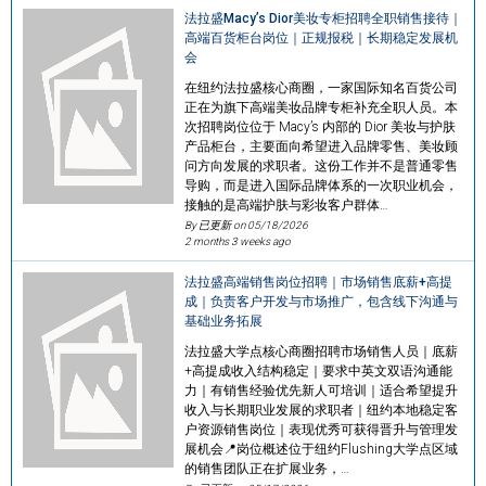
法拉盛Macy’s Dior美妆专柜招聘全职销售接待｜
高端百货柜台岗位｜正规报税｜长期稳定发展机
会
在纽约法拉盛核心商圈，一家国际知名百货公司
正在为旗下高端美妆品牌专柜补充全职人员。本
次招聘岗位位于 Macy’s 内部的 Dior 美妆与护肤
产品柜台，主要面向希望进入品牌零售、美妆顾
问方向发展的求职者。这份工作并不是普通零售
导购，而是进入国际品牌体系的一次职业机会，
接触的是高端护肤与彩妆客户群体…
By 已更新 on
05/18/2026
2 months 3 weeks ago
法拉盛高端销售岗位招聘｜市场销售底薪+高提
成｜负责客户开发与市场推广，包含线下沟通与
基础业务拓展
法拉盛大学点核心商圈招聘市场销售人员｜底薪
+高提成收入结构稳定｜要求中英文双语沟通能
力｜有销售经验优先新人可培训｜适合希望提升
收入与长期职业发展的求职者｜纽约本地稳定客
户资源销售岗位｜表现优秀可获得晋升与管理发
展机会📍岗位概述位于纽约Flushing大学点区域
的销售团队正在扩展业务，…