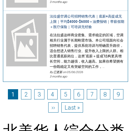
3 months ago
法拉盛空调公司招聘销售代表｜底薪+高提成无
上限｜平均$4000-$6000＋油费报销｜带薪假期
＋医疗保险｜可培训无经验
在法拉盛这样商业密集、需求稳定的区域，空调
相关行业属于长期刚需市场。本公司现面向社会
招聘销售代表，提供系统培训与明确晋升路径，
适合想进入销售行业、提升收入上限的人群。相
比普通底薪岗位，这类“底薪＋提成”结构更具增
长空间，能力越强，收入越高。如果你希望拥有
一份既稳定又有突破空间的工作，…
By 已更新 on
05/06/2026
3 months ago
Pagination
Page
Page
Page
Page
Page
Page
Page
Page
Page
1
2
3
4
5
6
7
8
9
Next page
Last page
››
Last »
北美华人综合分类