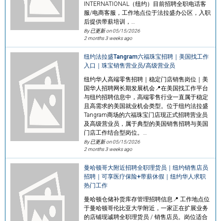
INTERNATIONAL（纽约）目前招聘全职电话客
服/电商客服，工作地点位于法拉盛办公区，入职
后提供带薪培训，…
By 已更新 on
05/15/2026
2 months 3 weeks ago
纽约法拉盛Tangram六福珠宝招聘｜美国找工作
入口｜珠宝销售营业员/高级营业员
纽约华人高端零售招聘｜稳定门店销售岗位｜美
国华人招聘网长期发展机会📍在美国找工作平台
与纽约招聘信息中，高端零售行业一直属于稳定
且高需求的美国就业机会类型。位于纽约法拉盛
Tangram商场的六福珠宝门店现正式招聘营业员
及高级营业员，属于典型的美国销售招聘与美国
门店工作结合型岗位。…
By 已更新 on
05/15/2026
2 months 3 weeks ago
曼哈顿哥大附近招聘全职理货员｜纽约销售店员
招聘｜可享医疗保险+带薪休假｜纽约华人求职
热门工作
曼哈顿仓储补货库存管理招聘信息📍 工作地点位
于曼哈顿哥伦比亚大学附近，一家正在扩展业务
的店铺现诚聘全职理货员 / 销售店员。岗位适合