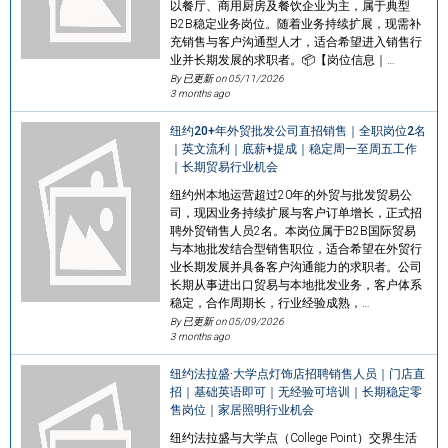
以餐厅、商用厨房及餐饮企业为主，属于典型
B2B稳定业务岗位。随着业务持续扩展，现需补
充销售与客户沟通型人才，适合希望进入销售行
业并长期发展的求职者。📦【岗位信息｜…
By 已更新 on
05/11/2026
3 months ago
纽约20+年外贸批发公司直招销售｜全职岗位2名
｜英文流利｜底薪+提成｜稳定周一至周五工作
｜长期贸易行业机会
纽约州本地运营超过20年的外贸与批发贸易公
司，现因业务持续扩展与客户订单增长，正式招
聘外贸销售人员2名。本岗位属于B2B国际贸易
与本地批发结合型销售职位，适合希望在外贸行
业长期发展并具备客户沟通能力的求职者。公司
长期从事进出口贸易与本地批发业务，客户体系
稳定，合作周期长，行业经验成熟，…
By 已更新 on
05/09/2026
3 months ago
纽约法拉盛·大学点灯饰店招聘销售人员｜门店直
招｜基础英语即可｜无经验可培训｜长期稳定零
售岗位｜家居照明行业机会
纽约法拉盛与大学点（College Point）交界生活