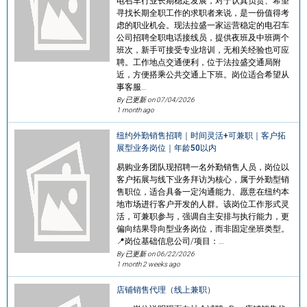
电召车行业长期稳定发展，对于认真负责、希望
寻找长期全职工作的求职者来说，是一份值得考
虑的职业机会。现法拉盛一家运营稳定的电召车
公司招聘全职电话接线员，提供夜班及中班两个
班次，新手可接受专业培训，无相关经验也可应
聘。工作地点交通便利，位于法拉盛交通局附
近，方便搭乘公共交通上下班。岗位适合希望从
事客服…
By 已更新 on
07/04/2026
1 month ago
纽约外勤销售招聘｜时间灵活+可兼职｜客户拓
展型业务岗位｜年龄50以内
易购业务团队现招聘一名外勤销售人员，岗位以
客户拓展与线下业务拜访为核心，属于外勤型销
售职位，适合具备一定沟通能力、愿意在纽约本
地市场进行客户开发的人群。该岗位工作形式灵
活，可兼职参与，强调自主安排与执行能力，更
偏向结果导向型业务岗位，而非固定坐班类型。
📍岗位基础信息公司/项目：…
By 已更新 on
06/22/2026
1 month 2 weeks ago
店铺销售代理（线上兼职）