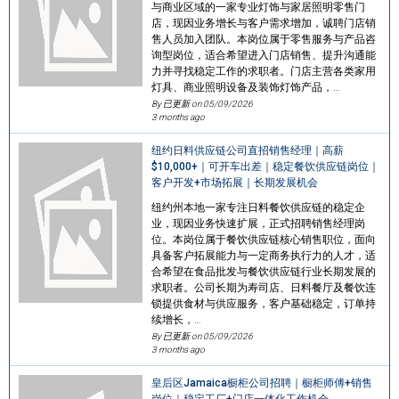
与商业区域的一家专业灯饰与家居照明零售门
店，现因业务增长与客户需求增加，诚聘门店销
售人员加入团队。本岗位属于零售服务与产品咨
询型岗位，适合希望进入门店销售、提升沟通能
力并寻找稳定工作的求职者。门店主营各类家用
灯具、商业照明设备及装饰灯饰产品，…
By 已更新 on
05/09/2026
3 months ago
纽约日料供应链公司直招销售经理｜高薪
$10,000+｜可开车出差｜稳定餐饮供应链岗位｜
客户开发+市场拓展｜长期发展机会
纽约州本地一家专注日料餐饮供应链的稳定企
业，现因业务快速扩展，正式招聘销售经理岗
位。本岗位属于餐饮供应链核心销售职位，面向
具备客户拓展能力与一定商务执行力的人才，适
合希望在食品批发与餐饮供应链行业长期发展的
求职者。公司长期为寿司店、日料餐厅及餐饮连
锁提供食材与供应服务，客户基础稳定，订单持
续增长，…
By 已更新 on
05/09/2026
3 months ago
皇后区Jamaica橱柜公司招聘｜橱柜师傅+销售
岗位｜稳定工厂+门店一体化工作机会