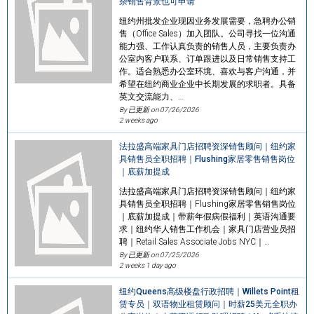
杂销售背景也可申请
纽约州批发企业现因业务发展需要，急聘办公销
售（Office Sales）加入团队。公司寻找一位沟通
能力强、工作认真负责的销售人员，主要负责办
公室内客户联系、订单跟进以及日常销售支持工
作。适合熟悉办公室环境、喜欢与客户沟通，并
希望在纽约商业企业中长期发展的求职者。具备
英文交流能力、…
By 已更新 on
07/26/2026
2 weeks ago
法拉盛高端家具门店招聘资深销售顾问｜纽约家
具销售员全职招聘｜Flushing家居零售销售岗位
｜底薪加提成
法拉盛高端家具门店招聘资深销售顾问｜纽约家
具销售员全职招聘｜Flushing家居零售销售岗位
｜底薪加提成｜带薪年假病假福利｜英语沟通要
求｜纽约华人销售工作机会｜家具门店营业员招
聘｜Retail Sales Associate Jobs NYC｜…
By 已更新 on
07/25/2026
2 weeks 1 day ago
纽约Queens高级楼盘行政招聘｜Willets Point租
赁专员｜双语物业租赁顾问｜时薪25美元全职办