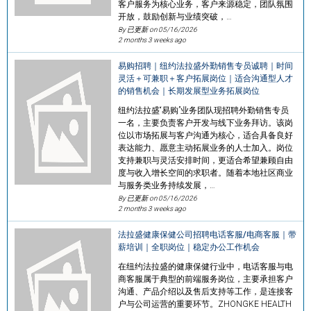
客户服务为核心业务，客户来源稳定，团队氛围
开放，鼓励创新与业绩突破，…
By 已更新 on
05/16/2026
2 months 3 weeks ago
易购招聘｜纽约法拉盛外勤销售专员诚聘｜时间
灵活＋可兼职＋客户拓展岗位｜适合沟通型人才
的销售机会｜长期发展型业务拓展岗位
纽约法拉盛“易购”业务团队现招聘外勤销售专员
一名，主要负责客户开发与线下业务拜访。该岗
位以市场拓展与客户沟通为核心，适合具备良好
表达能力、愿意主动拓展业务的人士加入。岗位
支持兼职与灵活安排时间，更适合希望兼顾自由
度与收入增长空间的求职者。随着本地社区商业
与服务类业务持续发展，…
By 已更新 on
05/16/2026
2 months 3 weeks ago
法拉盛健康保健公司招聘电话客服/电商客服｜带
薪培训｜全职岗位｜稳定办公工作机会
在纽约法拉盛的健康保健行业中，电话客服与电
商客服属于典型的前端服务岗位，主要承担客户
沟通、产品介绍以及售后支持等工作，是连接客
户与公司运营的重要环节。ZHONGKE HEALTH