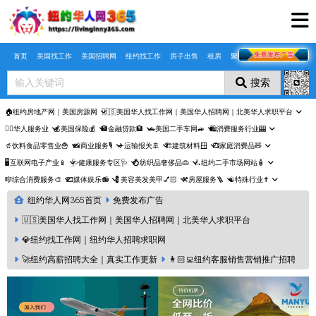
Skip to main content
首页
美国找工作
美国招聘网
纽约找工作
房子出售
租房
聚合页
搜索
🏠纽约房地产网｜美国房源网
🇺🇸美国华人找工作网｜美国华人招聘网｜北美华人求职平台
🤵‍♀️华人服务业
💰美国保险💰
🏦金融贷款🏦
🚗美国二手车网🚙
🛍️消费服务行业🎰
🥤饮料食品零售业🍟
📸商业服务🎙️
✈️运输报关🚢
🏗️建筑材料🪟
📺家庭消费品🧸
🖥️互联网电子产业📱
🩺健康服务专区🩺
💍纺织品奢侈品👜
🛴纽约二手市场网站🧴
🎼综合消费服务🎨
🎞️媒体娱乐📻
💈美容美发美甲💅🏻
⚒️房屋服务🪜
☯️特殊行业✝️
纽约华人网365首页
免费发布广告
🇺🇸美国华人找工作网｜美国华人招聘网｜北美华人求职平台
💎纽约找工作网｜纽约华人招聘求职网
🚀纽约高薪招聘大全｜真实工作更新
👩🏻‍💻纽约客服销售营销推广招聘