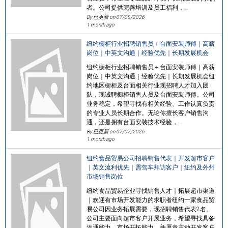
者。公司提供完善培训及员工福利，…
By 已更新 on
07/08/2026
1 month ago
纽约橱柜行业招聘销售员＋台面安装师傅｜高薪
岗位｜中英文沟通｜经验优先｜长期发展机会
纽约橱柜行业招聘销售员＋台面安装师傅｜高薪
岗位｜中英文沟通｜经验优先｜长期发展机会纽
约地区橱柜及台面相关行业现招聘人才加入团
队，现诚聘橱柜销售人员及台面安装师傅。公司
业务稳定，希望寻找有相关经验、工作认真负责
的专业人员长期合作。无论你擅长客户销售沟
通，还是拥有台面安装技术经验，…
By 已更新 on
07/07/2026
1 month ago
纽约食品贸易公司招聘销售代表｜开发超市客户
｜英文流利优先｜需驾车拜访客户｜纽约及外州
市场销售岗位
纽约食品贸易企业寻找销售人才｜拓展超市渠道
｜欢迎有市场开发能力的求职者纽约一家食品贸
易公司因业务拓展需要，现招聘销售代表2名。
公司主要面向超市客户开展业务，希望寻找具备
沟通能力、市场开拓能力，并愿意主动开发客户