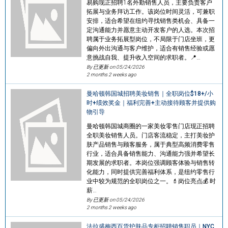
易购现正招聘1名外勤销售人员，主要负责客户
拓展与业务拜访工作。该岗位时间灵活，可兼职
安排，适合希望在纽约寻找销售类机会、具备一
定沟通能力并愿意主动开发客户的人选。本次招
聘属于业务拓展型岗位，不局限于门店坐班，更
偏向外出沟通与客户维护，适合有销售经验或愿
意挑战自我、提升收入空间的求职者。📍…
By 已更新 on
05/24/2026
2 months 2 weeks ago
曼哈顿韩国城招聘美妆销售｜全职岗位$18+/小
时+绩效奖金｜福利完善+主动接待顾客并提供购
物引导
曼哈顿韩国城商圈的一家美妆零售门店现正招聘
全职美妆销售人员。门店客流稳定，主打美妆护
肤产品销售与顾客服务，属于典型高频消费零售
行业，适合具备销售能力、沟通能力强并希望长
期发展的求职者。本岗位强调顾客体验与销售转
化能力，同时提供完善福利体系，是纽约零售行
业中较为规范的全职岗位之一。💄岗位亮点💰 时
薪…
By 已更新 on
05/24/2026
2 months 2 weeks ago
法拉盛梅西百货护肤品专柜招聘销售职员｜NYC