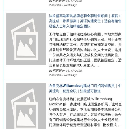
By 已更新 on
05/17/2026
2 months 3 weeks ago
法拉盛高端家具品牌急聘全职销售顾问｜底薪＋
高提成＋带薪假期｜英语沟通岗位｜适合有销售
经验人士加入纽约稳定团队
工作地点位于纽约法拉盛核心商圈，本地大型家
具门店现面向社会招聘全职销售人员。对于正在
寻找纽约稳定工作、希望拥有长期发展空间、并
具备销售经验及英语沟通能力的人士来说，这是
一份兼具收入潜力与职业成长空间的优质岗位。
门店整体工作环境成熟正规，团队氛围稳定，适
合希望长期发展的求职者加入。…
By 已更新 on
05/17/2026
2 months 3 weeks ago
布鲁克林Williamsburg建材门店招聘销售员｜中
英流利｜稳定全职｜法拉盛可接送
纽约布鲁克林热门发展区域 Williamsburg
Brooklyn 的一家建材门店现因业务扩展，诚聘全
职销售员加入团队。本店长期服务本地装修公司
与个人客户，产品线稳定，客源持续增长，适合
有门店销售经验或建材行业经验人士长期发展。
门店整体属于稳定经营型建材零售+批发模式，…