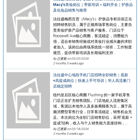
Macy’s美妆岗位｜带薪培训＋福利齐全｜护肤品
及化妆品销售与推荐
法拉盛梅西百货（Macy’s）护肤品专柜目前正在
招聘销售职员，属于正规商场零售岗位，主要负
责美妆护肤产品销售与客户服务。门店位于
Roosevelt Ave核心商圈，客流稳定，消费能力
强，适合有销售经验或对美妆行业感兴趣的求职
者加入。该岗位由商场系统统一排班，工作制度
规范，提供带薪培训及长期福利支持…
By 已更新 on
05/20/2026
2 months 3 weeks ago
法拉盛中心地段手机门店招聘全职销售｜底薪
+高提成岗位｜快速上手可培训｜华人高流量门
店稳定招聘
纽约皇后区核心商圈 Flushing 的一家手机零售
门店正在扩充销售团队。门店地处人流密集区
域，客源以本地华人及多族裔顾客为主，属于高
频消费型零售行业，日常客流稳定，销售机会充
足。本次岗位为全职门店销售职位，采用“底薪 +
提成”结构，收入与个人销售能力直接挂钩，…
By 已更新 on
05/18/2026
2 months 3 weeks ago