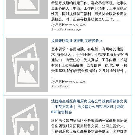
希望寻找纽约稳定工作、喜欢零售环境、做事认
真细心的人士申请。工作内容清晰，上手后稳定
性高，同时提供员工福利、绩效奖金以及长期发
展机会。对于正在寻找曼哈顿全职工作、…
By 已更新 on
05/15/2026
2 months 3 weeks ago
提供兼职副业 闲暇时间转换收入
基本要求：会用电脑、有电脑、有网络其他要
求: 海外华人 ， 性别不限， 但需要具备良好的沟
通能力、有责任心、为人真诚。工作内容：长期
有效1:上架商品链接，回复邮件，处理定单.（接
受零基础 我们负责全程指导）2:及时通过邮件，
…
By 已更新 on
05/11/2026
3 months ago
法拉盛皇后区商用厨房设备公司诚聘男销售文员
｜中英文沟通｜ 法拉盛办公与客户区域｜稳定
B2B销售机会
纽约法拉盛与皇后区业务覆盖的一家商用厨房设
备集团现对外招聘男销售文员。公司主营炉头、
不锈钢厨房设备及商用餐饮设备供应，客户群体