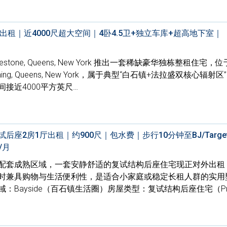
整栋出租｜近4000尺超大空间｜4卧4.5卫+独立车库+超高地下室｜
tone, Queens, New York 推出一套稀缺豪华独栋整租住宅，位
lushing, Queens, New York，属于典型“白石镇+法拉盛双核心辐射区
接近4000平方英尺…
座2房1厅出租｜约900尺｜包水费｜步行10分钟至BJ/Targe
/月
配套成熟区域，一套安静舒适的复试结构后座住宅现正对外出租
时兼具购物与生活便利性，是适合小家庭或稳定长租人群的实用
：Bayside（百石镇生活圈）房屋类型：复试结构后座住宅（Priv