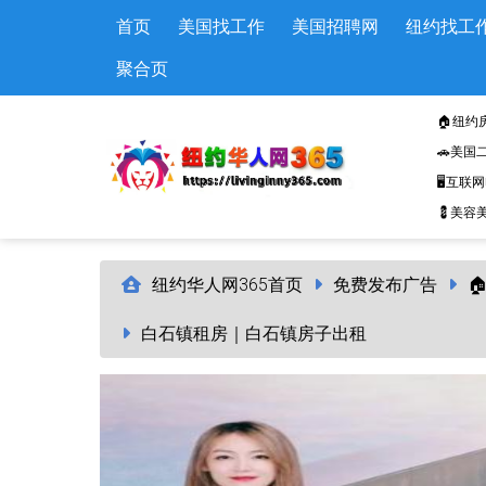
Skip to main content
首页
美国找工作
美国招聘网
纽约找工
聚合页
🏠纽约
🚗美国
🖥️互联
💈美容美
纽约华人网365首页
免费发布广告

白石镇租房｜白石镇房子出租