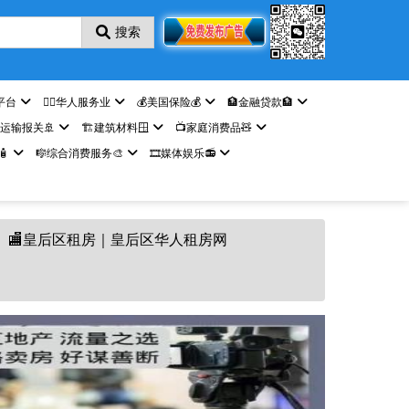
搜索
平台
🤵‍♀️华人服务业
💰美国保险💰
🏦金融贷款🏦
️运输报关🚢
🏗️建筑材料🪟
📺家庭消费品🧸

🎼综合消费服务🎨
🎞️媒体娱乐📻
🏬皇后区租房｜皇后区华人租房网