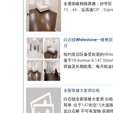
全屋装修精致典雅；好学区： 
15，44…. 近高速CIP，Expre
白石镇Whitestone一楼
月
纽约皇后区备受欢迎的Whi
落于18 Avenue & 1
班族及长期租客。每月租金仅*
全新装修大套房出租
白石镇全新装修大套房 出租
简单 位于147街交15大
近白石桥 不可有宠物 容易