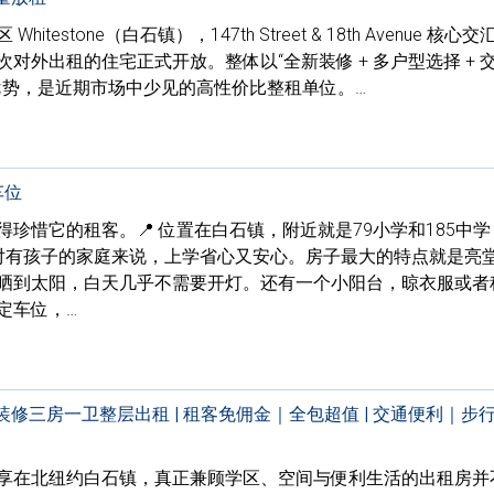
estone（白石镇），147th Street & 18th Avenue 核心交
对外出租的住宅正式开放。整体以“全新装修 + 多户型选择 + 
心优势，是近期市场中少见的高性价比整租单位。…
车位
珍惜它的租客。📍 位置在白石镇，附近就是79小学和185中学
对有孩子的家庭来说，上学省心又安心。房子最大的特点就是亮堂
晒到太阳，白天几乎不需要开灯。还有一个小阳台，晾衣服或者
定车位，…
新装修三房一卫整层出租 | 租客免佣金｜全包超值 | 交通便利｜步
享在北纽约白石镇，真正兼顾学区、空间与便利生活的出租房并