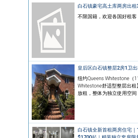
白石镇豪宅高土库两房出租347
不限国籍，欢迎各国好租客
皇后区白石镇整层2房1卫出
纽约Queens Whites
Whitestone舒适型整层
放租，整体为独立使用空间
白石镇全新首租两房住宅｜1
$1700起｜精装独立套房限