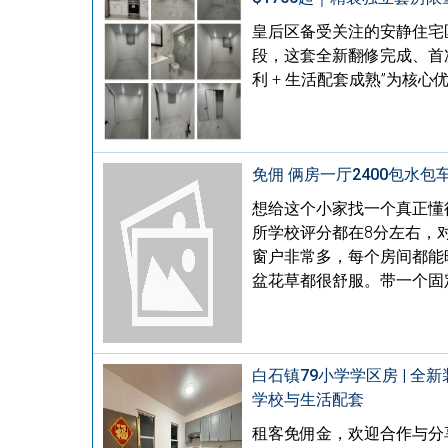
皇后区备受关注的安静住宅区 Whit
段，这套全新翻修完成、首次
利 + 生活配套成熟”为核
免佣 俩房一厅2400包水包
想给这个小家找一个真正懂得
所学校评分都在8分左右，
窗户非常多，每个房间都能
盆花草都很舒服。带一个固
白石镇79小学学区房 | 全
学校与生活配套
租客免佣金，欢迎合作与分