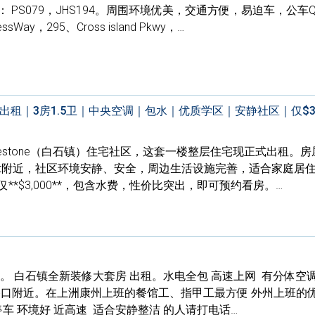
PS079，JHS194。周围环境优美，交通方便，易迫车，公车Q
ssWay，295、Cross island Pkwy，…
整层出租｜3房1.5卫｜中央空调｜包水｜优质学区｜安静社区｜仅$3,0
testone（白石镇）住宅社区，这套一楼整层住宅现正式出租。房
47 Street附近，社区环境安静、安全，周边生活设施完善，适合家庭居
*$3,000**，包含水费，性价比突出，即可预约看房。…
。 白石镇全新装修大套房 出租。水电全包 高速上网 有分体空调
道路口附近。在上洲康州上班的餐馆工、指甲工最方便 外州上班的
停车 环境好 近高速 适合安静整洁 的人请打电话…