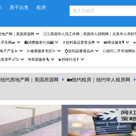
作
房子出售
租房
房地产网｜美国房源网
🇺🇸美国华人找工作网｜美国华人招聘网｜北美华人求职
二手车网🚙
🛍️消费服务行业🎰
🥤饮料食品零售业🍟
📸商业服务🎙️
✈
网电子产业📱
🩺健康服务专区🩺
💍纺织品奢侈品👜
🛴纽约二手市场网站
发美甲💅🏻
⚒️房屋服务🪜
☯️特殊行业✝️
纽约房地产网｜美国房源网
🏡纽约租房｜纽约华人租房网