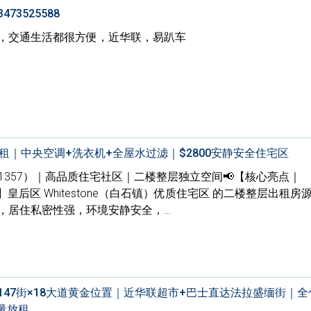
3525588
，交通生活都很方便，近华联，易趴车
租｜中央空调+洗衣机+全屋水过滤｜$2800安静安全住宅区
tone（11357）｜高品质住宅社区｜二楼整层独立空间📢【核心亮点｜
出租】皇后区 Whitestone（白石镇）优质住宅区 的二楼整层出租房
，居住私密性强，环境安静安全，…
47街×18大道黄金位置｜近华联超市+巴士直达法拉盛缅街｜全
量放租