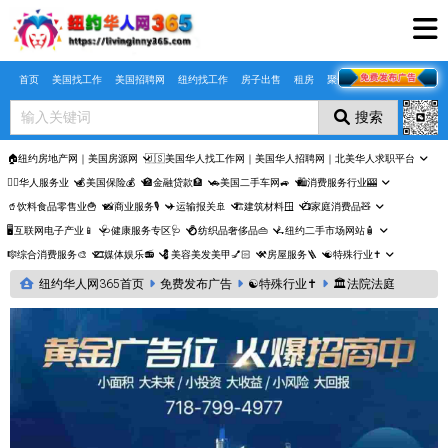
Skip to main content
首页
美国找工作
美国招聘网
纽约找工作
房子出售
租房
聚合页
搜索
🏠纽约房地产网｜美国房源网
🇺🇸美国华人找工作网｜美国华人招聘网｜北美华人求职平台
🤵‍♀️华人服务业
💰美国保险💰
🏦金融贷款🏦
🚗美国二手车网🚙
🛍️消费服务行业🎰
🥤饮料食品零售业🍟
📸商业服务🎙️
✈️运输报关🚢
🏗️建筑材料🪟
📺家庭消费品🧸
🖥️互联网电子产业📱
🩺健康服务专区🩺
💍纺织品奢侈品👜
🛴纽约二手市场网站🧴
🎼综合消费服务🎨
🎞️媒体娱乐📻
💈美容美发美甲💅🏻
⚒️房屋服务🪜
☯️特殊行业✝️
纽约华人网365首页
免费发布广告
☯️特殊行业✝️
🏛️法院法庭