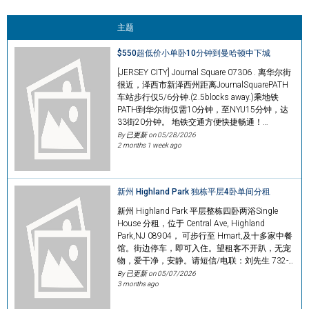
主题
$550超低价小单卧10分钟到曼哈顿中下城
[JERSEY CITY] Journal Square 07306 . 离华尔街
很近，泽西市新泽西州距离JournalSquarePATH
车站步行仅5/6分钟.(2.5blocks away.)乘地铁
PATH到华尔街仅需10分钟，至NYU15分钟，达
33街20分钟。 地铁交通方便快捷畅通！…
By 已更新 on
05/28/2026
2 months 1 week ago
新州 Highland Park 独栋平层4卧单间分租
新州 Highland Park 平层整栋四卧两浴Single
House 分租，位于 Central Ave, Highland
Park,NJ 08904， 可步行至 Hmart,及十多家中餐
馆。街边停车，即可入住。望租客不开趴，无宠
物，爱干净，安静。请短信/电联：刘先生 732-…
By 已更新 on
05/07/2026
3 months ago