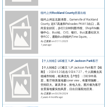
纽约上州Rockland County房屋出租
纽约上州近北新泽西，Garnerville of Rockland
County, 近87高速和Palisades PKW13出口，高
尚安全好区，步行2分钟到图书馆、ShopRite购
物中心、Bus站、CVS、银行。Bus直通社区大
学RCC，通勤Bus到纽约Time Squire。…
By 已更新 on
07/11/2025
1 year ago
【个人转租】LIC楼王 1JP Jackson Park客厅
【个人转租】LIC楼王 1JP Jackson Park客厅【租
期】：2024.5.20左右-2024.7.27，个人因搬去其
他城市转租，租满优先【户型】：2B2B中高
层，客厅绝美落地窗coner view，有窗帘隔断，
空间巨大。家具齐全，拎包入住。图片都为客厅
全景落地窗实拍风景，日出日落阳光巨美…
By 已更新 on
03/29/2024
2 years 4 months ago