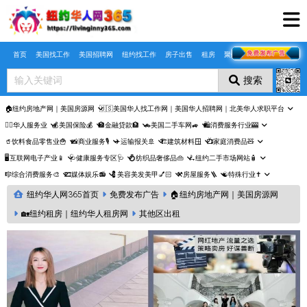
Skip to main content
首页
美国找工作
美国招聘网
纽约找工作
房子出售
租房
聚合页
搜索
🏠纽约房地产网｜美国房源网
🇺🇸美国华人找工作网｜美国华人招聘网｜北美华人求职平台
🤵‍♀️华人服务业
💰美国保险💰
🏦金融贷款🏦
🚗美国二手车网🚙
🛍️消费服务行业🎰
🥤饮料食品零售业🍟
📸商业服务🎙️
✈️运输报关🚢
🏗️建筑材料🪟
📺家庭消费品🧸
🖥️互联网电子产业📱
🩺健康服务专区🩺
💍纺织品奢侈品👜
🛴纽约二手市场网站🧴
🎼综合消费服务🎨
🎞️媒体娱乐📻
💈美容美发美甲💅🏻
⚒️房屋服务🪜
☯️特殊行业✝️
纽约华人网365首页
免费发布广告
🏠纽约房地产网｜美国房源网
🏡纽约租房｜纽约华人租房网
其他区出租