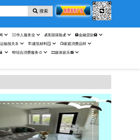
搜索
网
🤵‍♀️华人服务业
💰美国保险💰
🏦金融贷款🏦
️运输报关🚢
🏗️建筑材料🪟
📺家庭消费品🧸

🎼综合消费服务🎨
🎞️媒体娱乐📻