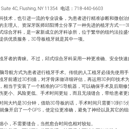
 4C, Flushing, NY 11354 电话：718-440-6603
进的牙科技术，也引进一流的专业设备，为患者进行精准诊断和微创治
合牙科的主理人、资深牙医师邱阳博士分享了一种先进的植牙方式—
al邱式综合牙科，是一家新成立的牙科诊所，位于繁华的纽约法拉
提供优质服务，3D导板植牙就是其中一项。
植牙者的青睐。不过，邱式综合牙科采用一种更准确、安全快速的
电脑导航方式为患者进行植牙手术。传统的人工植牙必须先使用
牙前通过3D扫描，对牙骨床做详细评估，再运用3D列印技术为
，相当于安装了一个精准的GPS导航器，可以确保手术及后期修
伤更小、风险更低、手术时间更短，而且无须缝合，带给患者更
间大约是30分钟，借助3D导板的话，手术时间只需要10到15
时就像开启了一个GPS，使定位更准确，避免了神经以及其它的
细小，不需要缝合，当然愈合时间也相对较短。