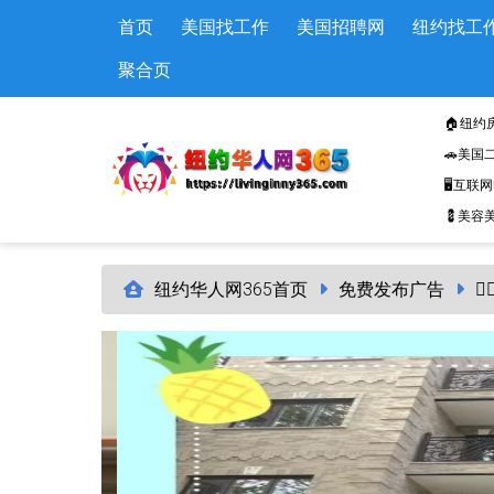
Skip to main content
首页
美国找工作
美国招聘网
纽约找工
聚合页
🏠纽约
🚗美国
🖥️互联
💈美容美
纽约华人网365首页
免费发布广告
