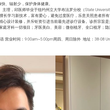
成像快、辐射少，保护身体健康。
，邱医师毕业于纽约州立大学布法罗分校（State University of 
他擅长学习新技术，富有爱心，避免过度医疗，乐意关照患者所有
精心设计装修，并斥钜资引进当前最先进诊疗设备。诊所宗旨是
病治疗及家庭牙科一切项目；牙医美白、美容；微创植牙、全口植牙
：9:00am~5:00pm周四、周日除外 地址：38-08 Union St Sui