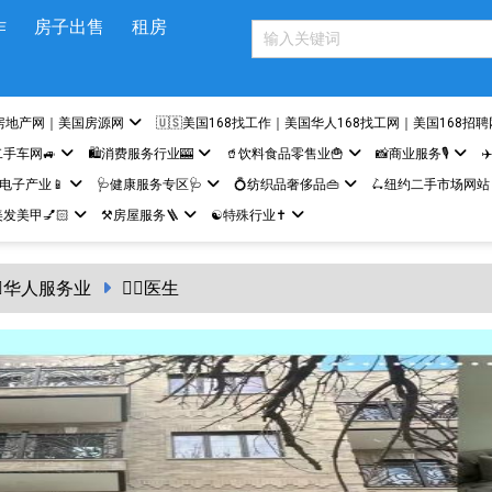
作
房子出售
租房
房地产网｜美国房源网
🇺🇸美国168找工作｜美国华人168找工网｜美国168招聘
二手车网🚙
🛍️消费服务行业🎰
🥤饮料食品零售业🍟
📸商业服务🎙️
✈
网电子产业📱
🩺健康服务专区🩺
💍纺织品奢侈品👜
🛴纽约二手市场网站
发美甲💅🏻
⚒️房屋服务🪜
☯️特殊行业✝️
‍♀️华人服务业
👩‍⚕️医生