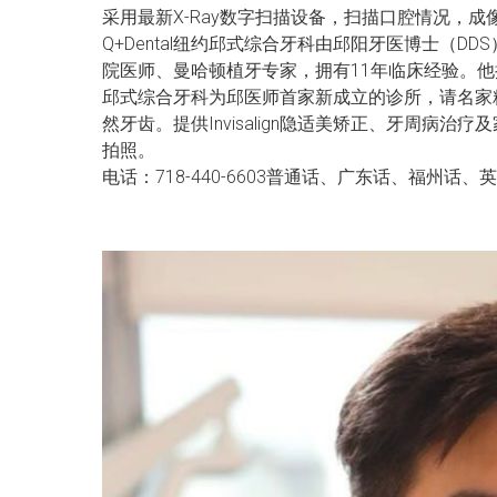
采用最新X-Ray数字扫描设备，扫描口腔情况，
Q+Dental纽约邱式综合牙科由邱阳牙医博士（DDS）主理
院医师、曼哈顿植牙专家，拥有11年临床经验。
邱式综合牙科为邱医师首家新成立的诊所，请名家
然牙齿。提供Invisalign隐适美矫正、牙周
拍照。
电话：718-440-6603普通话、广东话、福州话、英语 营业时间