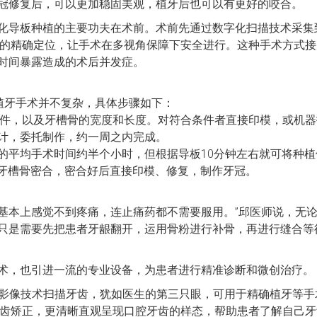
冠修复后，可以更加稳固美观，植牙后也可以有更好的咬合。
化导板种植的主要功夫在术前。术前先通过数字化扫描技术采集
板的精确定位，让手术在多视角保障下安全进行。这种手术方式
时间暴露造成的术后并发症。
行植牙手术并不复杂，具体步骤如下：
条件，以及牙槽骨的宽度和长度。对符合条件者直接印模，或机
计，委托制作，约一周之内完成。
的平均手术时间约半个小时，但根据导板10分钟左右就可将种
与牙槽骨密合，密合好后直接印模、修复，制作牙冠。
基本上感觉不到疼痛，连止痛药都不需要服用。”邱医师说，无
只是需要先把患者牙龈翻开，运用骨粉进行补骨，再进行缝合等
科技术，也引进一流的专业设备，为患者进行精准诊断和微创治疗。
一3D影像技术扫描牙齿，犹如医生的第三只眼，可用于精确植牙等手
美牙齿矫正，更清晰直观呈现口腔牙齿的样态，帮助患者了解自己