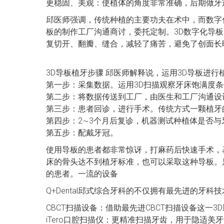
更稳固、美观：使植体的角度非常准确，后期做牙
邱医师强调，传统种植的主要功夫在术中，而数字
板的制作工厂沟通商讨，委托定制。3D数字化导
复切开、翻瓣、缝合，减轻了痛苦，避免了创面长
3D导板植牙步骤 邱医师解释说，运用3D导板进
第一步：采集数据。运用3D扫描观察牙床饱满度
第二步：将数据传送到工厂，由医生和工厂沟通设
第三步：患者回诊，进行手术。传统方式一颗植牙
第四步：2∼3个月后复诊，机器测试种植体是否
第五步：配戴牙冠。
使用导板的患者都非常惊讶，打麻药后快速手术，
床的骨头达不到植牙标准，也可以采取这种导板。
的患者。一流的设备
Q+Dental邱式综合牙科的不仅拥有最先进的牙
CBCT扫描设备：借助最先进CBCT扫描设备这
iTero口腔扫描仪：更精准扫描牙齿，用于隐适