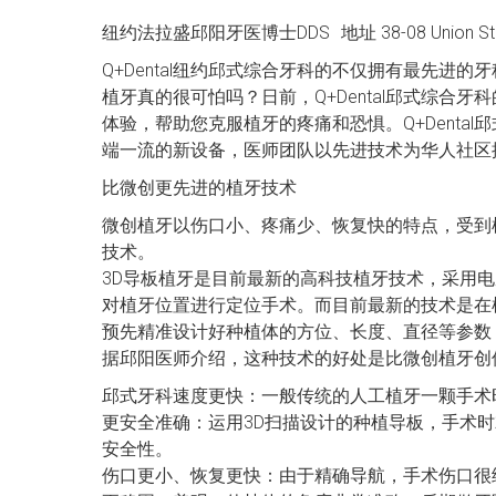
纽约法拉盛邱阳牙医博士DDS 地址 38-08 Union St Suite
Q+Dental纽约邱式综合牙科的不仅拥有最先
植牙真的很可怕吗？日前，Q+Dental邱式综
体验，帮助您克服植牙的疼痛和恐惧。Q+Dent
端一流的新设备，医师团队以先进技术为华人社区
比微创更先进的植牙技术
微创植牙以伤口小、疼痛少、恢复快的特点，受到
技术。
3D导板植牙是目前最新的高科技植牙技术，采用
对植牙位置进行定位手术。而目前最新的技术是在植
预先精准设计好种植体的方位、长度、直径等参数
据邱阳医师介绍，这种技术的好处是比微创植牙创
邱式牙科速度更快：一般传统的人工植牙一颗手术时
更安全准确：运用3D扫描设计的种植导板，手术
安全性。
伤口更小、恢复更快：由于精确导航，手术伤口很