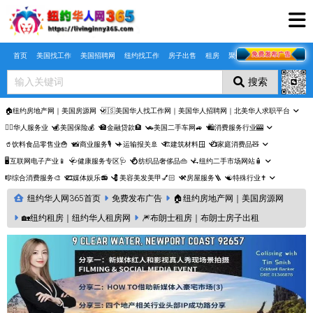
Skip to main content
首页
美国找工作
美国招聘网
纽约找工作
房子出售
租房
聚合页
搜索
🏠纽约房地产网｜美国房源网
🇺🇸美国华人找工作网｜美国华人招聘网｜北美华人求职平台
🤵‍♀️华人服务业
💰美国保险💰
🏦金融贷款🏦
🚗美国二手车网🚙
🛍️消费服务行业🎰
🥤饮料食品零售业🍟
📸商业服务🎙️
✈️运输报关🚢
🏗️建筑材料🪟
📺家庭消费品🧸
🖥️互联网电子产业📱
🩺健康服务专区🩺
💍纺织品奢侈品👜
🛴纽约二手市场网站🧴
🎼综合消费服务🎨
🎞️媒体娱乐📻
💈美容美发美甲💅🏻
⚒️房屋服务🪜
☯️特殊行业✝️
纽约华人网365首页
免费发布广告
🏠纽约房地产网｜美国房源网
🏡纽约租房｜纽约华人租房网
🎆布朗士租房｜布朗士房子出租