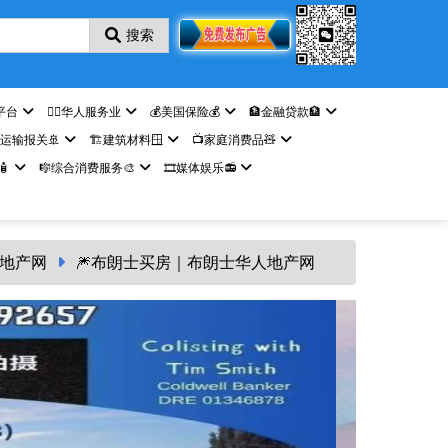
搜索
平台
🤵‍♀️华人服务业
💰美国保险💰
🏦金融贷款🏦
️运输报关🚢
🏗️建筑材料🪟
📺家庭消费品🧸

🎼综合消费服务🎨
🎞️媒体娱乐📻
房地产网
🎆布朗士买房｜布朗士华人地产网