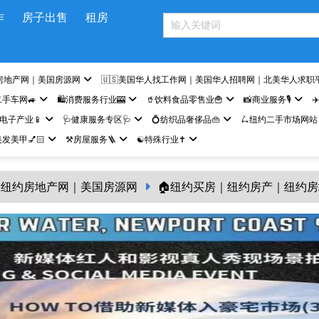
作
房子出售
租房
房地产网｜美国房源网
🇺🇸美国华人找工作网｜美国华人招聘网｜北美华人求职
二手车网🚙
🛍️消费服务行业🎰
🥤饮料食品零售业🍟
📸商业服务🎙️
✈
网电子产业📱
🩺健康服务专区🩺
💍纺织品奢侈品👜
🛴纽约二手市场网站
发美甲💅🏻
⚒️房屋服务🪜
☯️特殊行业✝️
纽约房地产网｜美国房源网
🏠纽约买房｜纽约房产｜纽约