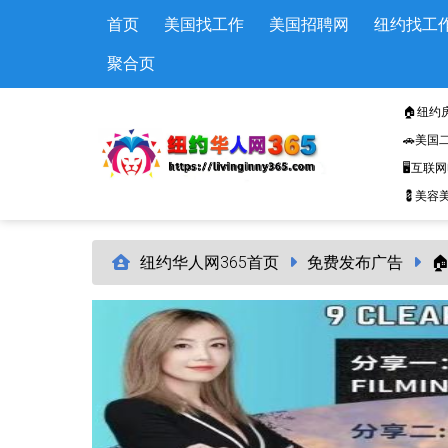
Skip to main content
首页
美国找工作
美国招聘网
纽约找工
聚合页
🏠纽约
🚗美国
🖥️互联
💈美容美
纽约华人网365首页
免费发布广告
