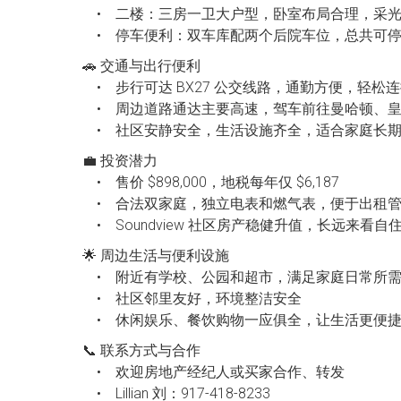
• 二楼：三房一卫大户型，卧室布局合理，采光
• 停车便利：双车库配两个后院车位，总共可停 
🚗 交通与出行便利
• 步行可达 BX27 公交线路，通勤方便，轻松
• 周边道路通达主要高速，驾车前往曼哈顿、皇
• 社区安静安全，生活设施齐全，适合家庭长
💼 投资潜力
• 售价 $898,000，地税每年仅 $6,187
• 合法双家庭，独立电表和燃气表，便于出租
• Soundview 社区房产稳健升值，长远来看
🌟 周边生活与便利设施
• 附近有学校、公园和超市，满足家庭日常所
• 社区邻里友好，环境整洁安全
• 休闲娱乐、餐饮购物一应俱全，让生活更便
📞 联系方式与合作
• 欢迎房地产经纪人或买家合作、转发
• Lillian 刘：917-418-8233