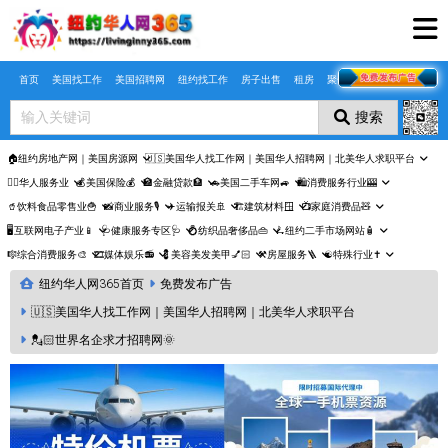
Skip to main content
首页
美国找工作
美国招聘网
纽约找工作
房子出售
租房
聚合页
搜索
🏠纽约房地产网｜美国房源网
🇺🇸美国华人找工作网｜美国华人招聘网｜北美华人求职平台
🤵‍♀️华人服务业
💰美国保险💰
🏦金融贷款🏦
🚗美国二手车网🚙
🛍️消费服务行业🎰
🥤饮料食品零售业🍟
📸商业服务🎙️
✈️运输报关🚢
🏗️建筑材料🪟
📺家庭消费品🧸
🖥️互联网电子产业📱
🩺健康服务专区🩺
💍纺织品奢侈品👜
🛴纽约二手市场网站🧴
🎼综合消费服务🎨
🎞️媒体娱乐📻
💈美容美发美甲💅🏻
⚒️房屋服务🪜
☯️特殊行业✝️
纽约华人网365首页
免费发布广告
🇺🇸美国华人找工作网｜美国华人招聘网｜北美华人求职平台
💂🏻世界名企求才招聘网🌞