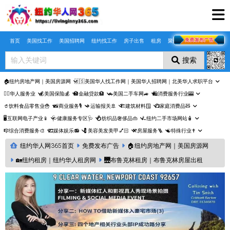
Skip to main content
首页
美国找工作
美国招聘网
纽约找工作
房子出售
租房
聚合页
搜索
🏠纽约房地产网｜美国房源网
🇺🇸美国华人找工作网｜美国华人招聘网｜北美华人求职平台
🤵‍♀️华人服务业
💰美国保险💰
🏦金融贷款🏦
🚗美国二手车网🚙
🛍️消费服务行业🎰
🥤饮料食品零售业🍟
📸商业服务🎙️
✈️运输报关🚢
🏗️建筑材料🪟
📺家庭消费品🧸
🖥️互联网电子产业📱
🩺健康服务专区🩺
💍纺织品奢侈品👜
🛴纽约二手市场网站🧴
🎼综合消费服务🎨
🎞️媒体娱乐📻
💈美容美发美甲💅🏻
⚒️房屋服务🪜
☯️特殊行业✝️
纽约华人网365首页
免费发布广告
🏠纽约房地产网｜美国房源网
🏡纽约租房｜纽约华人租房网
🌉布鲁克林租房｜布鲁克林房屋出租