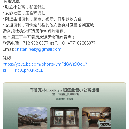
房源亮点：
• 独立小公寓，私密舒适
• 安静社区，居住环境佳
• 附近生活便利，超市、餐厅、日常购物方便
• 交通便利，可快速前往其他布鲁克林及曼哈顿区域
适合想找稳定舒适居住空间的租客。
每个周三下午可看房欢迎尽快预约看房！
联系电话：718-938-8377 微信：CHAT7189388377
Email:
chatanirealty@gmail.com
视频：
https://youtube.com/shorts/vmFdGWzDOoU?
si=1_Tlrd9EpNXKkcuB