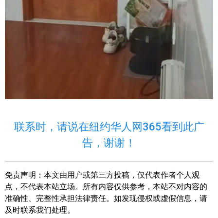
联系时，请说在纽约华人网365看到此广
告，谢谢！
免责声明：
本文由用户或第三方投稿，仅代表作者个人观
点，不代表本站立场。所有内容仅供参考，本站不对内容的
准确性、完整性承担法律责任。如发现侵权或虚假信息，请
及时联系我们处理。