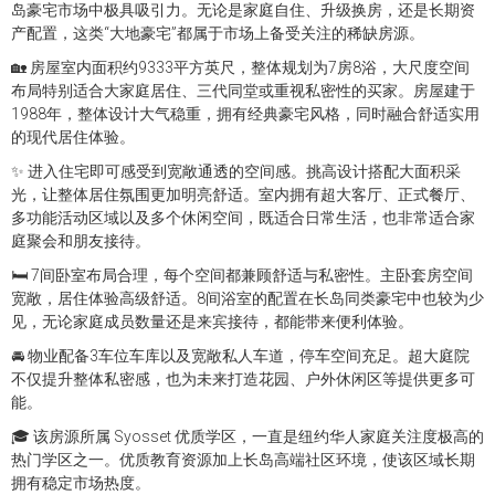
岛豪宅市场中极具吸引力。无论是家庭自住、升级换房，还是长期资
产配置，这类“大地豪宅”都属于市场上备受关注的稀缺房源。
🏡 房屋室内面积约9333平方英尺，整体规划为7房8浴，大尺度空间
布局特别适合大家庭居住、三代同堂或重视私密性的买家。房屋建于
1988年，整体设计大气稳重，拥有经典豪宅风格，同时融合舒适实用
的现代居住体验。
✨ 进入住宅即可感受到宽敞通透的空间感。挑高设计搭配大面积采
光，让整体居住氛围更加明亮舒适。室内拥有超大客厅、正式餐厅、
多功能活动区域以及多个休闲空间，既适合日常生活，也非常适合家
庭聚会和朋友接待。
🛏 7间卧室布局合理，每个空间都兼顾舒适与私密性。主卧套房空间
宽敞，居住体验高级舒适。8间浴室的配置在长岛同类豪宅中也较为少
见，无论家庭成员数量还是来宾接待，都能带来便利体验。
🚘 物业配备3车位车库以及宽敞私人车道，停车空间充足。超大庭院
不仅提升整体私密感，也为未来打造花园、户外休闲区等提供更多可
能。
🎓 该房源所属 Syosset 优质学区，一直是纽约华人家庭关注度极高的
热门学区之一。优质教育资源加上长岛高端社区环境，使该区域长期
拥有稳定市场热度。