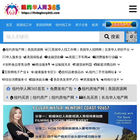
Skip to main content
首页
美国找工作
美国招聘网
纽约找工作
房子出售
租房
聚合页
搜索
🏠纽约房地产网｜美国房源网
🇺🇸美国华人找工作网｜美国华人招聘网｜北美华人求职平台
🤵‍♀️华人服务业
💰美国保险💰
🏦金融贷款🏦
🚗美国二手车网🚙
🛍️消费服务行业🎰
🥤饮料食品零售业🍟
📸商业服务🎙️
✈️运输报关🚢
🏗️建筑材料🪟
📺家庭消费品🧸
🖥️互联网电子产业📱
🩺健康服务专区🩺
💍纺织品奢侈品👜
🛴纽约二手市场网站🧴
🎼综合消费服务🎨
🎞️媒体娱乐📻
💈美容美发美甲💅🏻
⚒️房屋服务🪜
☯️特殊行业✝️
纽约华人网365首页
免费发布广告
🏠纽约房地产网｜美国房源网
🏠纽约买房｜纽约房产｜纽约房地产网
🏰长岛买房｜长岛华人地产网