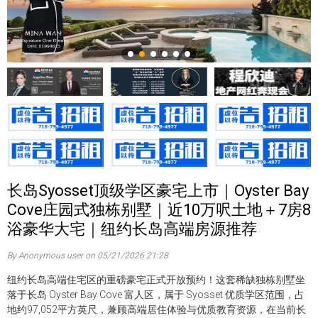
长岛Syosset顶级学区豪宅上市｜Oyster Bay
Cove庄园式独栋别墅｜近10万呎土地＋7房8
浴豪华大宅｜纽约长岛高端房源推荐
By Anonymous user on 05/21/2026 21:28
纽约长岛高端住宅区的重磅豪宅正式开放预约！这套稀缺独栋别墅坐
落于长岛 Oyster Bay Cove 富人区，属于 Syosset 优质学区范围，占
地约97,052平方英尺，兼顾高端居住体验与优质教育资源，在当前长