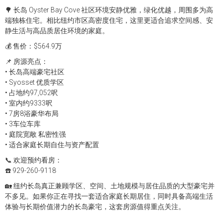
🌳 长岛 Oyster Bay Cove 社区环境安静优雅，绿化优越，周围多为高
端独栋住宅。相比纽约市区高密度住宅，这里更适合追求空间感、安
静生活与高品质居住环境的家庭。
💰 售价：$564.9万
📌 房源亮点：
• 长岛高端豪宅社区
• Syosset 优质学区
• 占地约97,052呎
• 室内约9333呎
• 7房8浴豪华布局
• 3车位车库
• 庭院宽敞 私密性强
• 适合家庭长期自住与资产配置
📞 欢迎预约看房：
☎️ 929-260-9118
🏡 纽约长岛真正兼顾学区、空间、土地规模与居住品质的大型豪宅并
不多见。如果你正在寻找一套适合家庭长期居住，同时具备高端生活
体验与长期价值潜力的长岛豪宅，这套房源值得重点关注。