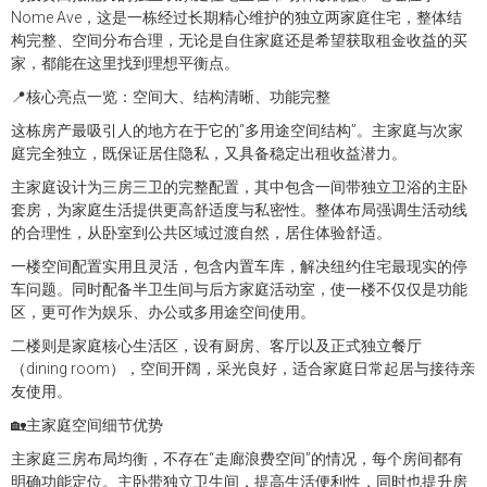
Nome Ave，这是一栋经过长期精心维护的独立两家庭住宅，整体结
构完整、空间分布合理，无论是自住家庭还是希望获取租金收益的买
家，都能在这里找到理想平衡点。
📍核心亮点一览：空间大、结构清晰、功能完整
这栋房产最吸引人的地方在于它的“多用途空间结构”。主家庭与次家
庭完全独立，既保证居住隐私，又具备稳定出租收益潜力。
主家庭设计为三房三卫的完整配置，其中包含一间带独立卫浴的主卧
套房，为家庭生活提供更高舒适度与私密性。整体布局强调生活动线
的合理性，从卧室到公共区域过渡自然，居住体验舒适。
一楼空间配置实用且灵活，包含内置车库，解决纽约住宅最现实的停
车问题。同时配备半卫生间与后方家庭活动室，使一楼不仅仅是功能
区，更可作为娱乐、办公或多用途空间使用。
二楼则是家庭核心生活区，设有厨房、客厅以及正式独立餐厅
（dining room），空间开阔，采光良好，适合家庭日常起居与接待亲
友使用。
🏡主家庭空间细节优势
主家庭三房布局均衡，不存在“走廊浪费空间”的情况，每个房间都有
明确功能定位。主卧带独立卫生间，提高生活便利性，同时也提升房