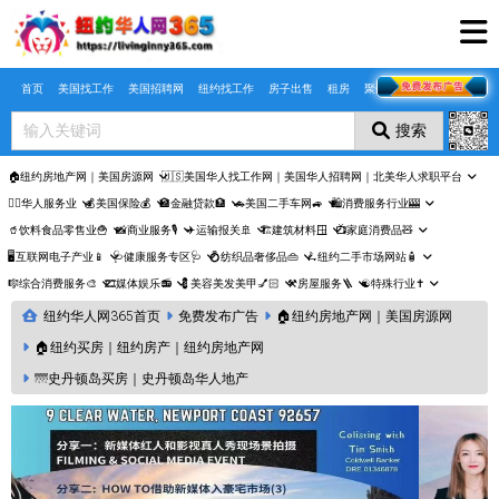
Skip to main content
首页
美国找工作
美国招聘网
纽约找工作
房子出售
租房
聚合页
搜索
🏠纽约房地产网｜美国房源网
🇺🇸美国华人找工作网｜美国华人招聘网｜北美华人求职平台
🤵‍♀️华人服务业
💰美国保险💰
🏦金融贷款🏦
🚗美国二手车网🚙
🛍️消费服务行业🎰
🥤饮料食品零售业🍟
📸商业服务🎙️
✈️运输报关🚢
🏗️建筑材料🪟
📺家庭消费品🧸
🖥️互联网电子产业📱
🩺健康服务专区🩺
💍纺织品奢侈品👜
🛴纽约二手市场网站🧴
🎼综合消费服务🎨
🎞️媒体娱乐📻
💈美容美发美甲💅🏻
⚒️房屋服务🪜
☯️特殊行业✝️
纽约华人网365首页
免费发布广告
🏠纽约房地产网｜美国房源网
🏠纽约买房｜纽约房产｜纽约房地产网
🌁史丹顿岛买房｜史丹顿岛华人地产