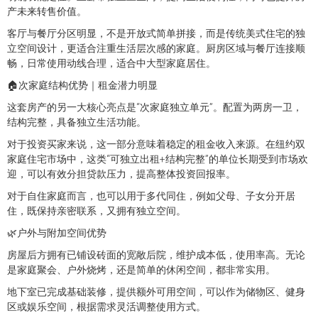
产未来转售价值。
客厅与餐厅分区明显，不是开放式简单拼接，而是传统美式住宅的独
立空间设计，更适合注重生活层次感的家庭。厨房区域与餐厅连接顺
畅，日常使用动线合理，适合中大型家庭居住。
🏠次家庭结构优势｜租金潜力明显
这套房产的另一大核心亮点是“次家庭独立单元”。配置为两房一卫，
结构完整，具备独立生活功能。
对于投资买家来说，这一部分意味着稳定的租金收入来源。在纽约双
家庭住宅市场中，这类“可独立出租+结构完整”的单位长期受到市场欢
迎，可以有效分担贷款压力，提高整体投资回报率。
对于自住家庭而言，也可以用于多代同住，例如父母、子女分开居
住，既保持亲密联系，又拥有独立空间。
🌿户外与附加空间优势
房屋后方拥有已铺设砖面的宽敞后院，维护成本低，使用率高。无论
是家庭聚会、户外烧烤，还是简单的休闲空间，都非常实用。
地下室已完成基础装修，提供额外可用空间，可以作为储物区、健身
区或娱乐空间，根据需求灵活调整使用方式。