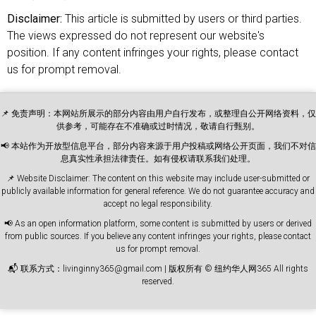
Disclaimer:
This article is submitted by users or third parties.
The views expressed do not represent our website's
position. If any content infringes your rights, please contact
us for prompt removal.
📌 免责声明：本网站所展示的部分内容由用户自行发布，或整理自公开网络资料，仅
供参考，可能存在不准确或过时情况，敬请自行甄别。
📢 本站作为开放型信息平台，部分内容来源于用户投稿或网络公开页面，我们不对信
息真实性承担法律责任。如有侵权请联系我们处理。
📌 Website Disclaimer: The content on this website may include user-submitted or
publicly available information for general reference. We do not guarantee accuracy and
accept no legal responsibility.
📢 As an open information platform, some content is submitted by users or derived
from public sources. If you believe any content infringes your rights, please contact
us for prompt removal.
📬 联系方式：livinginny365@gmail.com | 版权所有 © 纽约华人网365 All rights
reserved.