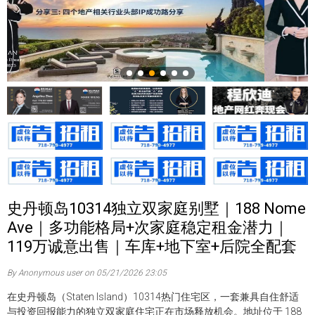
史丹顿岛10314独立双家庭别墅｜188 Nome
Ave｜多功能格局+次家庭稳定租金潜力｜
119万诚意出售｜车库+地下室+后院全配套
By Anonymous user on 05/21/2026 23:05
在史丹顿岛（Staten Island）10314热门住宅区，一套兼具自住舒适
与投资回报能力的独立双家庭住宅正在市场释放机会。地址位于 188