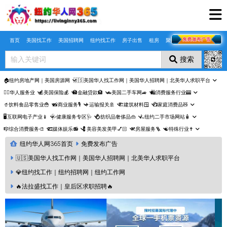
Skip to main content
首页
美国找工作
美国招聘网
纽约找工作
房子出售
租房
聚合页
搜索
🏠纽约房地产网｜美国房源网
🇺🇸美国华人找工作网｜美国华人招聘网｜北美华人求职平台
🤵‍♀️华人服务业
💰美国保险💰
🏦金融贷款🏦
🚗美国二手车网🚙
🛍️消费服务行业🎰
🥤饮料食品零售业🍟
📸商业服务🎙️
✈️运输报关🚢
🏗️建筑材料🪟
📺家庭消费品🧸
🖥️互联网电子产业📱
🩺健康服务专区🩺
💍纺织品奢侈品👜
🛴纽约二手市场网站🧴
🎼综合消费服务🎨
🎞️媒体娱乐📻
💈美容美发美甲💅🏻
⚒️房屋服务🪜
☯️特殊行业✝️
纽约华人网365首页
免费发布广告
🇺🇸美国华人找工作网｜美国华人招聘网｜北美华人求职平台
💎纽约找工作｜纽约招聘网｜纽约工作网
🔥法拉盛找工作｜皇后区求职招聘🔥