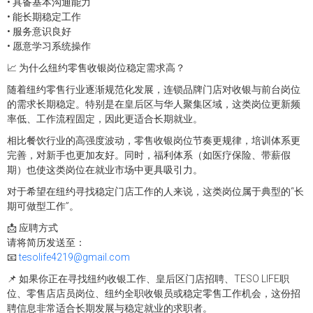
• 具备基本沟通能力
• 能长期稳定工作
• 服务意识良好
• 愿意学习系统操作
📈 为什么纽约零售收银岗位稳定需求高？
随着纽约零售行业逐渐规范化发展，连锁品牌门店对收银与前台岗位
的需求长期稳定。特别是在皇后区与华人聚集区域，这类岗位更新频
率低、工作流程固定，因此更适合长期就业。
相比餐饮行业的高强度波动，零售收银岗位节奏更规律，培训体系更
完善，对新手也更加友好。同时，福利体系（如医疗保险、带薪假
期）也使这类岗位在就业市场中更具吸引力。
对于希望在纽约寻找稳定门店工作的人来说，这类岗位属于典型的“长
期可做型工作”。
📩 应聘方式
请将简历发送至：
📧
tesolife4219@gmail.com
📌 如果你正在寻找纽约收银工作、皇后区门店招聘、TESO LIFE职
位、零售店店员岗位、纽约全职收银员或稳定零售工作机会，这份招
聘信息非常适合长期发展与稳定就业的求职者。