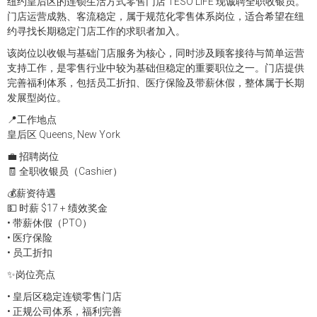
纽约皇后区的连锁生活方式零售门店 TESO LIFE 现诚聘全职收银员。
门店运营成熟、客流稳定，属于规范化零售体系岗位，适合希望在纽
约寻找长期稳定门店工作的求职者加入。
该岗位以收银与基础门店服务为核心，同时涉及顾客接待与简单运营
支持工作，是零售行业中较为基础但稳定的重要职位之一。门店提供
完善福利体系，包括员工折扣、医疗保险及带薪休假，整体属于长期
发展型岗位。
📍工作地点
皇后区 Queens, New York
💼 招聘岗位
🧾 全职收银员（Cashier）
💰薪资待遇
💵 时薪 $17 + 绩效奖金
• 带薪休假（PTO）
• 医疗保险
• 员工折扣
✨岗位亮点
• 皇后区稳定连锁零售门店
• 正规公司体系，福利完善