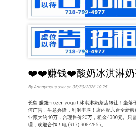
❤️❤️赚钱❤️酸奶冰淇淋奶
By Anonymous user on 05/30/2026 10:25
长島 赚錢Frozen yogurt 冰淇淋奶茶店转
何广告，生意兴隆，利润丰厚！店内配六台全新酸
业额大约40万，合理售价20万，租金4300元。只
理，欢迎合作！电 (917) 908-2855。