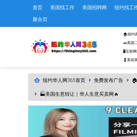
Skip to main content
首页
美国找工作
美国招聘网
纽约找工
聚合页
🏠纽约
🚗美国
🖥️互联
💈美容美
纽约华人网365首页
免费发布广告

🏭美国生意转让｜华人生意买卖网🔥