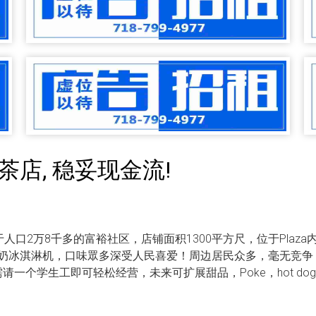
茶店, 稳妥现金流!
让！坐落于人口2万8千多的富裕社区，店铺面积1300平方尺，位于Pl
奶冰淇淋机，口味眾多深受人民喜爱！周边居民众多，毫无竞争
需请一个学生工即可轻松经营，未来可扩展甜品，Poke，hot d