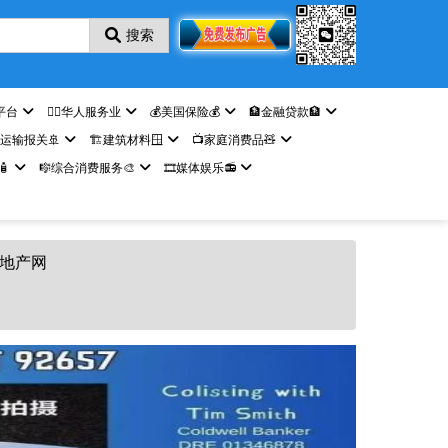
搜索
平台
🤵‍♀️华人服务业
💰美国保险💰
🏦金融贷款🏦
️运输报关🚢
🏗️建筑材料🪟
📺家庭消费品🧸

🎼综合消费服务🎨
🎞️媒体娱乐📻
房地产网