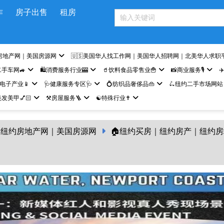
作
房子出售
租房
房地产网｜美国房源网
🇺🇸美国华人找工作网｜美国华人招聘网｜北美华人求职
二手车网🚙
🛍️消费服务行业🎰
🥤饮料食品零售业🍟
📸商业服务🎙️
✈
网电子产业📱
🩺健康服务专区🩺
💍纺织品奢侈品👜
🛴纽约二手市场网站
发美甲💅🏻
⚒️房屋服务🪜
☯️特殊行业✝️
纽约房地产网｜美国房源网
🏠纽约买房｜纽约房产｜纽约