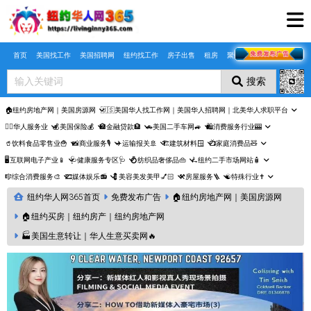
Skip to main content
首页
美国找工作
美国招聘网
纽约找工作
房子出售
租房
聚合页
搜索
🏠纽约房地产网｜美国房源网
🇺🇸美国华人找工作网｜美国华人招聘网｜北美华人求职平台
🤵‍♀️华人服务业
💰美国保险💰
🏦金融贷款🏦
🚗美国二手车网🚙
🛍️消费服务行业🎰
🥤饮料食品零售业🍟
📸商业服务🎙️
✈️运输报关🚢
🏗️建筑材料🪟
📺家庭消费品🧸
🖥️互联网电子产业📱
🩺健康服务专区🩺
💍纺织品奢侈品👜
🛴纽约二手市场网站🧴
🎼综合消费服务🎨
🎞️媒体娱乐📻
💈美容美发美甲💅🏻
⚒️房屋服务🪜
☯️特殊行业✝️
纽约华人网365首页
免费发布广告
🏠纽约房地产网｜美国房源网
🏠纽约买房｜纽约房产｜纽约房地产网
🏭美国生意转让｜华人生意买卖网🔥