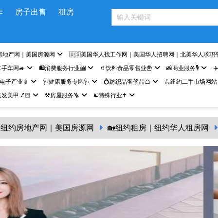
作
房子出售
租房
房地产网｜美国房源网
🇺🇸美国华人找工作网｜美国华人招聘网｜北美华人求职
二手车网🚙
🛍️消费服务行业🎰
🥤饮料食品零售业🍟
📸商业服务🎙️
✈
网电子产业📱
🩺健康服务专区🩺
💍纺织品奢侈品👜
🛴纽约二手市场网站
发美甲💅🏻
⚒️房屋服务🪜
☯️特殊行业✝️
纽约房地产网｜美国房源网
🏡纽约租房｜纽约华人租房网