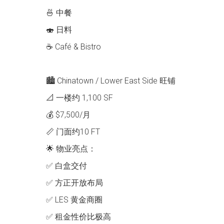
🍜 中餐
🍣 日料
☕ Café & Bistro
🏙 Chinatown / Lower East Side 旺铺
📐 一楼约 1,100 SF
💰 $7,500/月
📏 门面约10 FT
🌟 物业亮点：
✅ 白盒交付
✅ 方正开放布局
✅ LES 黄金商圈
✅ 租金性价比极高