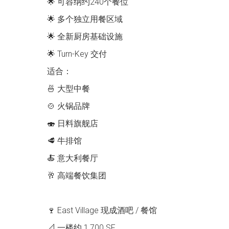
🌟 可容纳约240个餐位
🌟 多个独立用餐区域
🌟 全新厨房基础设施
🌟 Turn-Key 交付
适合：
🍜 大型中餐
🍲 火锅品牌
🍣 日料旗舰店
🥩 牛排馆
🍝 意大利餐厅
🥂 高端餐饮集团
🍷 East Village 现成酒吧 / 餐馆
📐 一楼约 1,700 SF