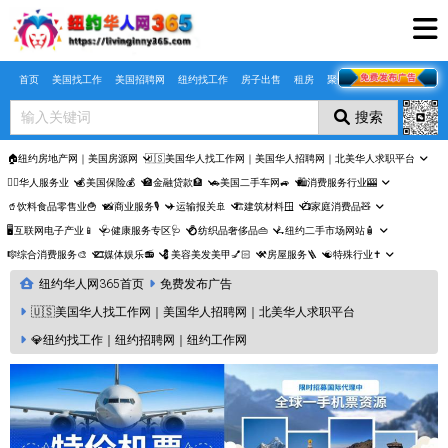
Skip to main content
首页
美国找工作
美国招聘网
纽约找工作
房子出售
租房
聚合页
搜索
🏠纽约房地产网｜美国房源网
🇺🇸美国华人找工作网｜美国华人招聘网｜北美华人求职平台
🤵‍♀️华人服务业
💰美国保险💰
🏦金融贷款🏦
🚗美国二手车网🚙
🛍️消费服务行业🎰
🥤饮料食品零售业🍟
📸商业服务🎙️
✈️运输报关🚢
🏗️建筑材料🪟
📺家庭消费品🧸
🖥️互联网电子产业📱
🩺健康服务专区🩺
💍纺织品奢侈品👜
🛴纽约二手市场网站🧴
🎼综合消费服务🎨
🎞️媒体娱乐📻
💈美容美发美甲💅🏻
⚒️房屋服务🪜
☯️特殊行业✝️
纽约华人网365首页
免费发布广告
🇺🇸美国华人找工作网｜美国华人招聘网｜北美华人求职平台
💎纽约找工作｜纽约招聘网｜纽约工作网