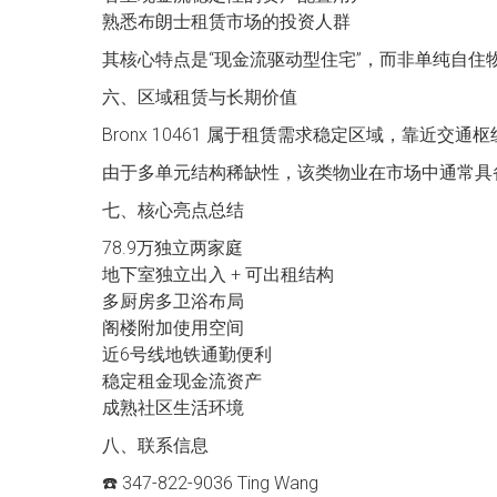
熟悉布朗士租赁市场的投资人群
其核心特点是“现金流驱动型住宅”，而非单纯自住
六、区域租赁与长期价值
Bronx 10461 属于租赁需求稳定区域，靠近
由于多单元结构稀缺性，该类物业在市场中通常具
七、核心亮点总结
78.9万独立两家庭
地下室独立出入 + 可出租结构
多厨房多卫浴布局
阁楼附加使用空间
近6号线地铁通勤便利
稳定租金现金流资产
成熟社区生活环境
八、联系信息
☎️ 347-822-9036 Ting Wang