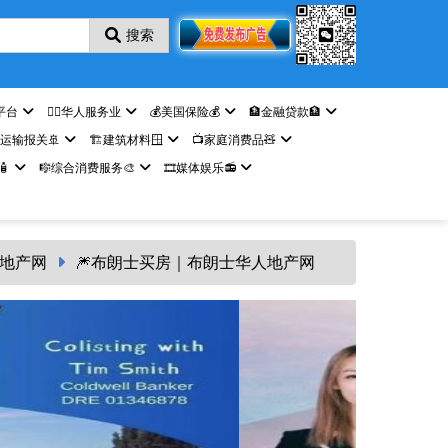
搜索
平台
🤵‍♀️华人服务业
💰美国保险💰
🏦金融贷款🏦
️运输报关🚢
🏗️建筑材料🪟
📺家庭消费品🧸

🎼综合消费服务🎨
🎞️媒体娱乐📻
房地产网
🎆布朗士买房｜布朗士华人地产网