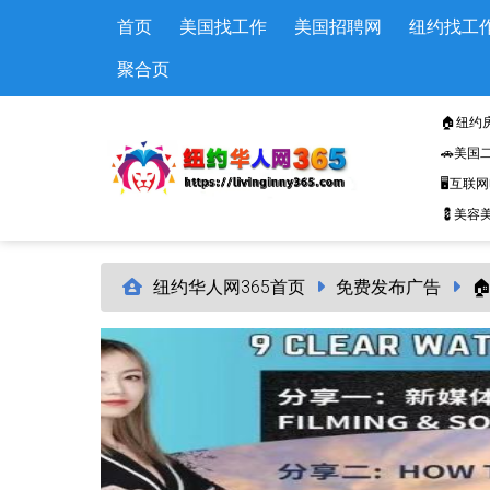
Skip to main content
首页
美国找工作
美国招聘网
纽约找工
聚合页
🏠纽约
🚗美国
🖥️互联
💈美容美
纽约华人网365首页
免费发布广告
