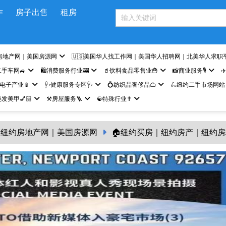
作
房子出售
租房
房地产网｜美国房源网
🇺🇸美国华人找工作网｜美国华人招聘网｜北美华人求职
二手车网🚙
🛍️消费服务行业🎰
🥤饮料食品零售业🍟
📸商业服务🎙️
✈
网电子产业📱
🩺健康服务专区🩺
💍纺织品奢侈品👜
🛴纽约二手市场网站
发美甲💅🏻
⚒️房屋服务🪜
☯️特殊行业✝️
纽约房地产网｜美国房源网
🏠纽约买房｜纽约房产｜纽约