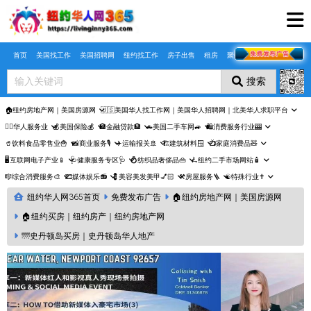
Skip to main content
首页
美国找工作
美国招聘网
纽约找工作
房子出售
租房
聚合页
搜索
🏠纽约房地产网｜美国房源网
🇺🇸美国华人找工作网｜美国华人招聘网｜北美华人求职平台
🤵‍♀️华人服务业
💰美国保险💰
🏦金融贷款🏦
🚗美国二手车网🚙
🛍️消费服务行业🎰
🥤饮料食品零售业🍟
📸商业服务🎙️
✈️运输报关🚢
🏗️建筑材料🪟
📺家庭消费品🧸
🖥️互联网电子产业📱
🩺健康服务专区🩺
💍纺织品奢侈品👜
🛴纽约二手市场网站🧴
🎼综合消费服务🎨
🎞️媒体娱乐📻
💈美容美发美甲💅🏻
⚒️房屋服务🪜
☯️特殊行业✝️
纽约华人网365首页
免费发布广告
🏠纽约房地产网｜美国房源网
🏠纽约买房｜纽约房产｜纽约房地产网
🌁史丹顿岛买房｜史丹顿岛华人地产