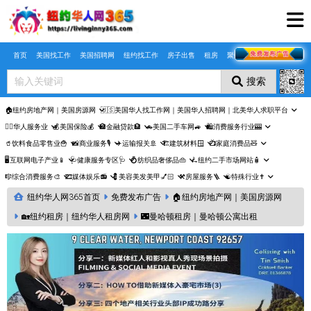
Skip to main content
首页
美国找工作
美国招聘网
纽约找工作
房子出售
租房
聚合页
搜索
🏠纽约房地产网｜美国房源网
🇺🇸美国华人找工作网｜美国华人招聘网｜北美华人求职平台
🤵‍♀️华人服务业
💰美国保险💰
🏦金融贷款🏦
🚗美国二手车网🚙
🛍️消费服务行业🎰
🥤饮料食品零售业🍟
📸商业服务🎙️
✈️运输报关🚢
🏗️建筑材料🪟
📺家庭消费品🧸
🖥️互联网电子产业📱
🩺健康服务专区🩺
💍纺织品奢侈品👜
🛴纽约二手市场网站🧴
🎼综合消费服务🎨
🎞️媒体娱乐📻
💈美容美发美甲💅🏻
⚒️房屋服务🪜
☯️特殊行业✝️
纽约华人网365首页
免费发布广告
🏠纽约房地产网｜美国房源网
🏡纽约租房｜纽约华人租房网
🌃曼哈顿租房｜曼哈顿公寓出租