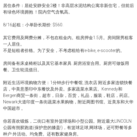
居住条件：居处安静安全2楼！非高层水泥结构公寓非新住宅，但前后
有绿色环境拥抱 ！院内空气含氧高。
8/16起租：小单卧长期价: $560.
其它费用及网费分摊，不包在租金内。租房押金1.5月。房间限男租客
一人居住。
不是短租者价格。为了安全，不考虑租给有e-bike, e-scooter的。
房间备有床桌椅柜以及其它基本家具. 厨房浴室合用。厨房可做饭用
餐。卫生轮流值日。
附近生活环境购物方便：1分钟步行中餐馆, 洗衣店.附近多家连锁快餐
店，中美意墨印中东餐饮及外卖。多家蔬菜水果店。Kennedy和
Bergen商贸一条街，超市，日杂，百货，礼品，服装，鞋店，药店。
Newark大道印度一条街蔬菜水果购物，附近两图书馆。近美东和大华
中国超市 。
你若喜欢锻炼，二街口有室外篮球场和小型公园。附近最大LINCOLN
公园有朔胶跑道(保护您的膝盖!)，有篮球足球,网球场，还可野餐等多
种户 外活动。均免费。还有数家健身房。