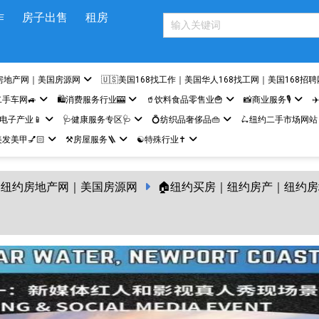
作
房子出售
租房
房地产网｜美国房源网
🇺🇸美国168找工作｜美国华人168找工网｜美国168招聘
二手车网🚙
🛍️消费服务行业🎰
🥤饮料食品零售业🍟
📸商业服务🎙️
✈
网电子产业📱
🩺健康服务专区🩺
💍纺织品奢侈品👜
🛴纽约二手市场网站
发美甲💅🏻
⚒️房屋服务🪜
☯️特殊行业✝️
纽约房地产网｜美国房源网
🏠纽约买房｜纽约房产｜纽约