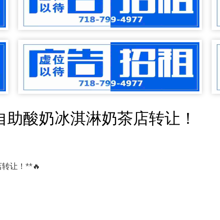
urt 自助酸奶冰淇淋奶茶店转让！
店转让！**🔥