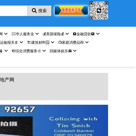
搜索
网
🤵‍♀️华人服务业
💰美国保险💰
🏦金融贷款🏦
️运输报关🚢
🏗️建筑材料🪟
📺家庭消费品🧸

🎼综合消费服务🎨
🎞️媒体娱乐📻
房地产网