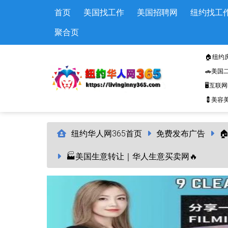
Skip to main content
首页
美国找工作
美国招聘网
纽约找工
聚合页
🏠纽约
🚗美国
🖥️互联
💈美容美
纽约华人网365首页
免费发布广告

🏭美国生意转让｜华人生意买卖网🔥