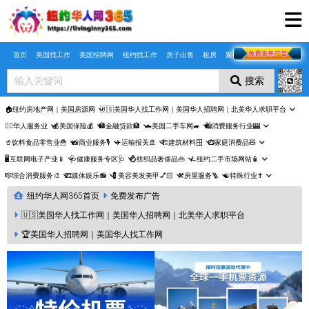
Skip to main content
首页
美国找工作
美国招聘网
纽约找工作
房子出售
租房
聚合页
搜索
🏠纽约房地产网｜美国房源网
🇺🇸美国华人找工作网｜美国华人招聘网｜北美华人求职平台
🤵‍♀️华人服务业
💰美国保险💰
🏦金融贷款🏦
🚗美国二手车网🚙
🛍️消费服务行业🎰
🥤饮料食品零售业🍟
📸商业服务🎙️
✈️运输报关🚢
🏗️建筑材料🪟
📺家庭消费品🧸
🖥️互联网电子产业📱
🩺健康服务专区🩺
💍纺织品奢侈品👜
🛴纽约二手市场网站🧴
🎼综合消费服务🎨
🎞️媒体娱乐📻
💈美容美发美甲💅🏻
⚒️房屋服务🪜
☯️特殊行业✝️
纽约华人网365首页
免费发布广告
🇺🇸美国华人找工作网｜美国华人招聘网｜北美华人求职平台
🏆美国华人招聘网｜美国华人找工作网