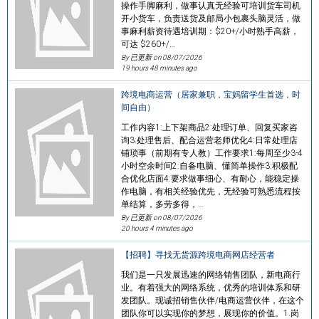
操作手脚麻利，做事认真无经验可培训货车司机
开小货车，负责送货及邮局小包裹头脑灵活，做
事麻利薪资待遇培训期：$20+/小时熟手高薪，
可达 $260+/…
By 已更新 on
08/07/2026
19 hours 48 minutes ago
跨境电商运营（居家兼职，宝妈留学生首选，时
间自由）
工作内容1:上下架商品2:处理订单、回复买家咨
询3:处理售后、配合运营老师优化4:日常处理店
铺琐事（前期有专人教）工作要求1:每周至少3-4
小时空余时间2:自备电脑、懂简单操作3:积极配
合优化店面4:要求做事细心、有耐心，能稳定操
作电脑，有相关经验优先，无经验可熟悉流程按
单结算，多劳多得，…
By 已更新 on
08/07/2026
20 hours 4 minutes ago
【招聘】寻找无货源跨境电商网店经营者
我们是一只发展迅速的网络销售团队，新电商行
业。有着强大的网络系统，优秀的培训体系和研
发团队。现诚招销售伙伴/电商运营伙伴，在这个
团队你可以实现你的梦想，展现你的价值。1.岗