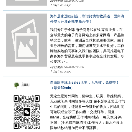
By 已更新 on
08/07/2026
1 day 1 hour ago
海外居家远程副业，靠谱跨境增收渠道，面向海
外华人开放正规电商合作！
我们专注于全球 电子商务和在线 零售业务，在
全球最大的电子商务网站上有多家网店，产品热
销北美，欧洲，澳洲及全球其他主要国家。由于
业务增长的需要，我们诚邀英文水平良好，工作
脚踏实地的同事加入我们的团队，共同推进电子
商务海外贸易及在线零售事业在全球的发展。职
位要求：- …
By 已更新 on
08/07/2026
1 day 1 hour ago
自由欧美线上sales店主，无考核，免费带！
（每天30min）
无论您是海外同胞，留学生，职员，带娃妈妈，
无业或闲余时间较多等人群!在不影响正常工作与
生活的同时，还能多一份额外的收入，闲余时间
可兼职或全职!工作内容：交接订单，回复
inMai，全程协助工作时间/地点：每天30分钟/
不限，(手机或电脑均可)工作收入：薪水不设上
限单结秒结附加佣金不用辞职，…