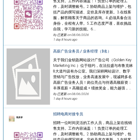
售支持。工作内容涵盖：1.负责订单的处理工
作，及时调整账号。2.协助商品上架与维护，包
括产品的撰写描述、定价及库存更新。3.在线客
服，解答顾客关于商品的咨询。4.必须具备合法
身份，全程有人带。5.工作态度严谨，喜欢挑战
自我，学习新的技能。6.…
By 已更新 on
08/06/2026
1 day 8 hours ago
高薪广告业务员 / 业务经理（3名）
关于我们金钥匙网站设计广告公司（Golden Key
Marketing Inc.）位于纽约，在法拉盛与布鲁克林
8大道均设有办公室。我们深耕网站设计、数字
营销与广告投放，业务高速发展中，现诚聘多名
高薪广告业务人员！岗位亮点与待遇高额薪资：
丰厚底薪 + 高额提成 + 绩效奖金，能力越强，…
By 已更新 on
08/06/2026
1 day 8 hours ago
招聘电商对接专员
招聘一位时间灵活的工作人员，商品上架在线销
售支持。工作内容涵盖：1.负责订单的处理工
作，及时调整账号。2.协助商品上架与维护，包
括产品的撰写描述、定价及库存更新。3.在线客