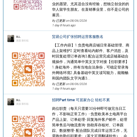
业的愿望。尤其适合没有经验，想独立创业的的
华人留学生朋友。在直销事业里，你不是公司的
雇员…
By 已更新 on
08/06/2026
1 day 8 hours ago
贸易公司扩张招聘运营客服数名
【工作内容】1.负责电商店铺日常基础管理、商
品上架维护2.定时查看站内邮件、客户消息，及
时回复处理订单咨询3.配合运营完成店铺基础合
规操作，沟通简单中英文文字对接【任职要求】
1.身处海外，持有当地合法身份，可稳定登录海
外网络环境2.具备基础中英文读写能力，能顺畅
和国内团队文字沟通3.…
By 已更新 on
08/06/2026
1 day 9 hours ago
招聘Part time 可居家办公 轻松不累
岗位职责（每天只需要30分钟即可做完当日工
作，不影响正常工作）- 负责欧美本土电商平台
产品上架、订单处理- 回复海外客户邮件，处理
简单售后与物流查询- 协助库存核对、订单跟
踪、数据整理- 配合团队完成日常运营工作，无
需跑外勤任职要求- （英文可用翻译软件），会