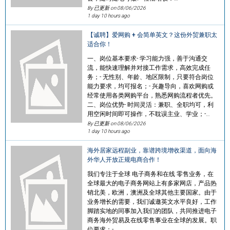
By 已更新 on
08/06/2026
1 day 10 hours ago
【诚聘】爱网购 + 会简单英文？这份外贸兼职太
适合你！
一、岗位基本要求- 学习能力强，善于沟通交
流，能快速理解并对接工作需求，高效完成任
务；- 无性别、年龄、地区限制，只要符合岗位
能力要求，均可报名；- 兴趣导向，喜欢网购或
经常使用各类网购平台，熟悉网购流程者优先。
二、岗位优势- 时间灵活：兼职、全职均可，利
用空闲时间即可操作，不耽误主业、学业；-…
By 已更新 on
08/06/2026
1 day 10 hours ago
海外居家远程副业，靠谱跨境增收渠道，面向海
外华人开放正规电商合作！
我们专注于全球 电子商务和在线 零售业务，在
全球最大的电子商务网站上有多家网店，产品热
销北美，欧洲，澳洲及全球其他主要国家。由于
业务增长的需要，我们诚邀英文水平良好，工作
脚踏实地的同事加入我们的团队，共同推进电子
商务海外贸易及在线零售事业在全球的发展。职
位要求：- …