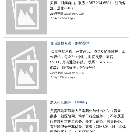
多得，时间自由。联系：857-294-6501（短信备
注：居家串珠）
By 已更新 on
08/06/2026
1 day 17 hours ago
住宅巡检专员（别墅看护）
负责别墅巡检、开窗通风、浇花及简单维护，工
作轻松，每次2–4小时，时间灵活。周薪
$900，另有通勤补贴。 联系：646-322-
8323（短信备注：住宅巡检）
By 已更新 on
08/06/2026
1 day 17 hours ago
老人生活助理（非护理）
负责高端家庭老人日常陪伴与外出协助（聊天、
散步、就医陪同、简单日程提醒等），不涉及医
疗护理和重体力家务。要求：耐心、有责任心、
有经验或会开车优先。薪资：25–30/小时，具体
面议联系方式：4153770383