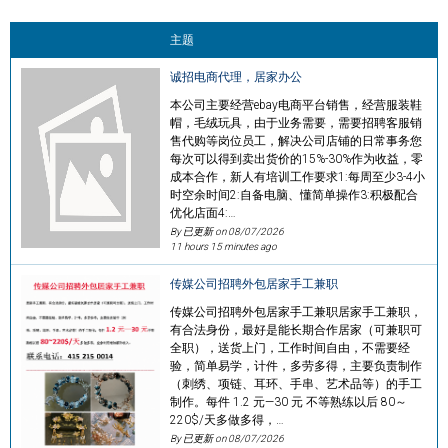
主题
诚招电商代理，居家办公
本公司主要经营ebay电商平台销售，经营服装鞋
帽，毛绒玩具，由于业务需要，需要招聘客服销
售代购等岗位员工，解决公司店铺的日常事务您
每次可以得到卖出货价的15%-30%作为收益，零
成本合作，新人有培训工作要求1:每周至少3-4小
时空余时间2:自备电脑、懂简单操作3:积极配合
优化店面4:…
By 已更新 on
08/07/2026
11 hours 15 minutes ago
传媒公司招聘外包居家手工兼职
传媒公司招聘外包居家手工兼职居家手工兼职，
有合法身份，最好是能长期合作居家（可兼职可
全职），送货上门，工作时间自由，不需要经
验，简单易学，计件，多劳多得，主要负责制作
（刺绣、项链、耳环、手串、艺术品等）的手工
制作。每件 1.2 元—30 元 不等熟练以后 80～
220$/天多做多得，…
By 已更新 on
08/07/2026