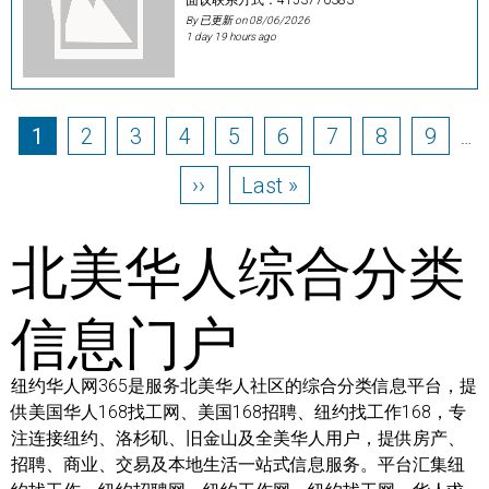
By 已更新 on
08/06/2026
1 day 19 hours ago
Pagination
Page
Page
Page
Page
Page
Page
Page
Page
Page
1
2
3
4
5
6
7
8
9
…
Next page
Last page
››
Last »
北美华人综合分类
信息门户
纽约华人网365是服务北美华人社区的综合分类信息平台，提
供美国华人168找工网、美国168招聘、纽约找工作168，专
注连接纽约、洛杉矶、旧金山及全美华人用户，提供房产、
招聘、商业、交易及本地生活一站式信息服务。平台汇集纽