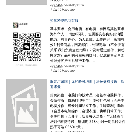
By 已更新 on
08/06/2026
1 day 10 hours ago
招募跨境电商客服
基本要求：会用电脑、有电脑、有网络其他要求:
海外华人 ， 性别不限， 但需要具备良好的沟通
能力、有责任心、为人真诚。工作内容：长期有
效1:刊登商品，回复邮件，处理定单.（不会没有
关系 我们负责全程指导）2:及时通过邮件，解答
顾客对产品和购买服务的疑问，促成销售定单3:
处理好客户关系维护工作、…
By 已更新 on
08/06/2026
1 day 10 hours ago
服装厂诚聘｜无经验可培训｜法拉盛有接送｜欢
迎毕业
招聘岗位：电脑打印技术员（会基本电脑操作，
会做排版，协助打印生产）质检打包员（会基本
电脑操作，可长时间站立工作，手脚麻利）助理
（会基本电脑操作，会理衣服，协助日常工作）
仓库司机（会开车，负责每天送货）**无经验可
培训**薪资待遇：培训期 $18/小时一周后转计件
熟手可达 $260+/天，…