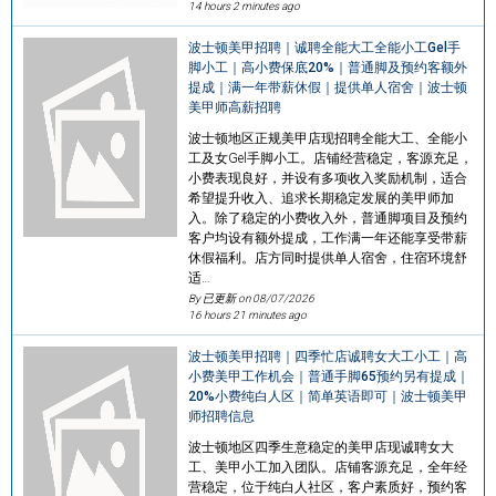
14 hours 2 minutes ago
波士顿美甲招聘｜诚聘全能大工全能小工Gel手
脚小工｜高小费保底20%｜普通脚及预约客额外
提成｜满一年带薪休假｜提供单人宿舍｜波士顿
美甲师高薪招聘
波士顿地区正规美甲店现招聘全能大工、全能小
工及女Gel手脚小工。店铺经营稳定，客源充足，
小费表现良好，并设有多项收入奖励机制，适合
希望提升收入、追求长期稳定发展的美甲师加
入。除了稳定的小费收入外，普通脚项目及预约
客户均设有额外提成，工作满一年还能享受带薪
休假福利。店方同时提供单人宿舍，住宿环境舒
适…
By 已更新 on
08/07/2026
16 hours 21 minutes ago
波士顿美甲招聘｜四季忙店诚聘女大工小工｜高
小费美甲工作机会｜普通手脚65预约另有提成｜
20%小费纯白人区｜简单英语即可｜波士顿美甲
师招聘信息
波士顿地区四季生意稳定的美甲店现诚聘女大
工、美甲小工加入团队。店铺客源充足，全年经
营稳定，位于纯白人社区，客户素质好，预约客