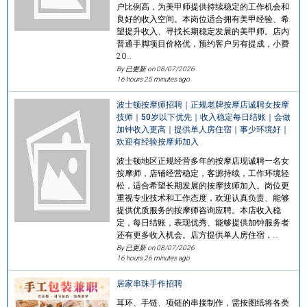
户比例高，为美甲师提供持续稳定的工作机会和
良好的收入空间。本岗位适合拥有美甲经验、希
望提升收入、寻找长期稳定发展的美甲师。店内
普通手脚项目价格优，预约客户另有提成，小费
20…
By 已更新 on
08/07/2026
16 hours 25 minutes ago
波士顿按摩师招聘｜正规老牌按摩店诚聘女按摩
技师｜50岁以下优先｜收入稳定每日结账｜会做
加钟收入更高｜提供单人房住宿｜事少环境好｜
欢迎有经验按摩师加入
波士顿地区正规经营多年的按摩店现诚聘一名女
按摩师，店铺经营稳定，客源持续，工作环境轻
松，适合希望长期发展的按摩技师加入。岗位更
重视专业技术和工作态度，欢迎认真负责、能够
提供优质服务的按摩师咨询应聘。本店收入稳
定，每日结账，表现优秀、能够提供加钟服务者
还有更多收入机会。店方提供单人房住宿，…
By 已更新 on
08/07/2026
16 hours 26 minutes ago
居家串珠手作招聘
耳环、手链、项链的串接制作，需按图纸将各类