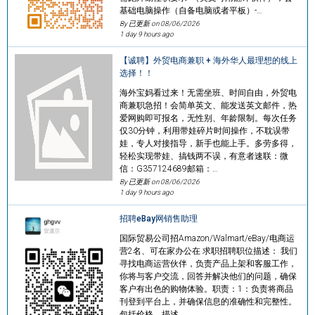
基础电脑操作（自备电脑或者平板）-…
By 已更新 on
08/06/2026
1 day 9 hours ago
【诚聘】外贸电商兼职 + 海外华人最理想的线上
选择！！
海外宝妈看过来！无需坐班、时间自由，外贸电
商兼职急招！会简单英文、能发送英文邮件，热
爱网购即可报名，无性别、年龄限制。每次任务
仅30分钟，利用带娃碎片时间操作，不耽误带
娃，专人对接指导，新手也能上手。多劳多得，
轻松实现带娃、搞钱两不误，有意者速联：微
信：G357124689邮箱：…
By 已更新 on
08/06/2026
1 day 9 hours ago
招聘eBay网销售助理
国际贸易公司招Amazon/Walmart/eBay/电商运
营2名、可在家办公在 求职招聘职位描述： 我们
寻找电商运营伙伴，负责产品上架和客服工作，
你将与客户交流，回答并解决他们的问题，确保
客户有出色的购物体验。职责：1：负责将商品
刊登到平台上，并确保信息的准确性和完整性。
包括价格、描述、…