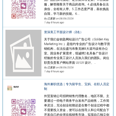
服，解答顾客关于商品的咨询。4.必须具备合法
身份，全程有人带。5.工作态度严谨，喜欢挑战
自我，学习新的技能。6.…
By 已更新 on
08/06/2026
1 day 8 hours ago
资深美工平面设计师（2名）
关于我们金钥匙网站设计广告公司（Golden Key
Marketing Inc.）是纽约专业的广告设计与数字营
销机构，在法拉盛与布鲁克林8大道均设有办公
室。因业务扩展需求，现诚聘2名具备广告设计
经验的专业美工设计人员加入我们的团队。岗位
职责负责客户网站界面 UI/UX 设计、…
By 已更新 on
08/06/2026
1 day 8 hours ago
海外兼职优选｜专为留学生、宝妈、在职人员定
制
外贸直销公司招聘销售代理数名，地区不限。主
要通过一些电子商务平台发布产品销售，工作简
单灵活，无论创业初期还是在整个创业过程中都
不需要投入资金，便可以在指导人和公司配合下
开发自己的全球在线销售市场，实现自己独立创