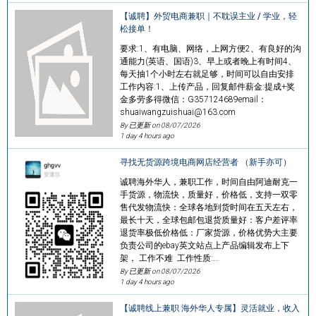
【诚聘】外贸电商兼职｜不耽误主业 / 学业，轻
松接单！
要求:1、有电脑、网络，上网方便2、有良好的沟
通能力(英语、国语)3、早上或者晚上有时间4、
每天抽1个小时左右就足够，时间可以自由安排
工作内容:1、上传产品，回复邮件薪金:提成+奖
金多劳多得微信：G357124689email：
shuaiwangzuishuai@163.com
By 已更新 on
08/07/2026
1 day 4 hours ago
寻找无货源跨境电商网店经营者 （新手亦可）
诚聘海外华人，兼职工作，时间自由阿迪耐克一
手货源，物流快，质量好，价格低，支持一双零
售代发物流快：全球各地到货时间在五天左右，
最长十天，全球包邮包退货质量好：客户差评率
退货率极低价格低：厂家货源，价格优势大主要
负责公司的ebay英文站点上产品编辑发布上下
架， 工作不难 工作性质:…
By 已更新 on
08/07/2026
1 day 4 hours ago
【诚聘线上兼职 海外华人专属】灵活就业，收入