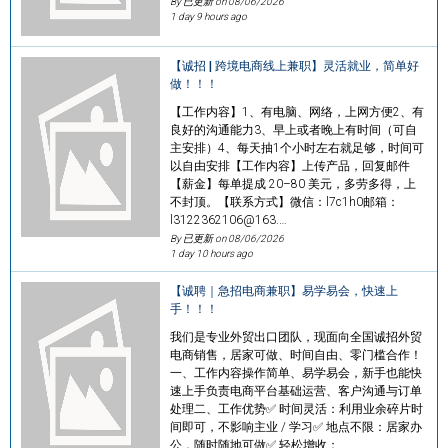
By 已更新 on
08/06/2026
1 day 9 hours ago
【诚招 | 跨境电商线上兼职】灵活就业，简单好
做！！！
【工作内容】1、有电脑、网络，上网方便2、有
良好的沟通能力3、早上或者晚上有时间（可自
主安排）4、每天抽1个小时左右就足够，时间可
以自由安排【工作内容】上传产品，回复邮件
【薪金】每单提成 20–80 美元，多劳多得，上
不封顶。【联系方式】微信：l7c1h0邮箱：
l3122362106@163.…
By 已更新 on
08/06/2026
1 day 10 hours ago
【诚聘｜急招电商兼职】易学易会，快速上
手！！！
我们是专业外贸出口团队，现面向全国诚招外贸
电商销售，居家可做、时间自由、零门槛合作！
一、工作内容操作简单、易学易会，新手也能快
速上手负责电商平台基础运营、客户沟通与订单
处理二、工作优势✅ 时间灵活：利用业余碎片时
间即可，不影响主业 / 学习✅ 地点不限：居家办
公，随时随地可做✅ 轻松增收：…