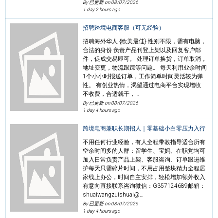
By 已更新 on
08/07/2026
1 day 2 hours ago
招聘跨境电商客服（可无经验）
招聘海外华人 {欧美最佳} 性别不限，需有电脑，
合法的身份 负责产品刊登上架以及回复客户邮
件，促成交易即可。 处理订单换货，订单取消，
地址变更，物流跟踪等问题。 每天利用业余时间
1个小小时报送订单，工作简单时间灵活较为弹
性。 有创业热情，渴望通过电商平台实现增收
不收费，合适就干，…
By 已更新 on
08/07/2026
1 day 4 hours ago
跨境电商兼职长期招人｜零基础小白零压力入行
不用任何行业经验，有人全程带教指导适合所有
空余时间多的人群：留学生、宝妈、在职党均可
加入日常负责产品上架、客服咨询、订单跟进维
护每天只需碎片时间，不用占用整块精力全程居
家线上办公，时间自主安排，轻松增加额外收入
有意向直接联系咨询微信：G357124689邮箱：
shuaiwangzuishuai@…
By 已更新 on
08/07/2026
1 day 4 hours ago