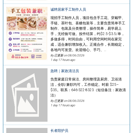
诚聘居家手工制作人员
现招手工制作人员，项目包含手工花、穿戴甲、
手链、茶叶包、喜糖包装等，主要负责简单手工
制作、包装及分类整理，操作简单，易学易上
手，无经验可做。按件结算，约$2.5-$3.5/单，
多做多得，时间自由，可利用空闲时间在家完
成，适合兼职增加收入。正规合作，长期稳定，
各地均可发货。欢迎细心、手巧、…
By 已更新 on
08/06/2026
1 day 17 hours ago
急聘｜家政清洁员
负责家庭日常保洁、房间整理及厨房、卫浴清
洁，全职/兼职均可，工作稳定。时薪 $25–
$35。联系：646-322-8323（短信备注：家政清
洁）
By 已更新 on
08/06/2026
1 day 17 hours ago
长者陪护员