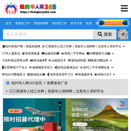
Skip to main content
首页
美国找工作
美国招聘网
纽约找工作
房子出售
租房
聚合页
搜索
🏠纽约房地产网｜美国房源网
🇺🇸美国华人找工作网｜美国华人招聘网｜北美华人求职平台
🤵‍♀️华人服务业
💰美国保险💰
🏦金融贷款🏦
🚗美国二手车网🚙
🛍️消费服务行业🎰
🥤饮料食品零售业🍟
📸商业服务🎙️
✈️运输报关🚢
🏗️建筑材料🪟
📺家庭消费品🧸
🖥️互联网电子产业📱
🩺健康服务专区🩺
💍纺织品奢侈品👜
🛴纽约二手市场网站🧴
🎼综合消费服务🎨
🎞️媒体娱乐📻
💈美容美发美甲💅🏻
⚒️房屋服务🪜
☯️特殊行业✝️
纽约华人网365首页
免费发布广告
🇺🇸美国华人找工作网｜美国华人招聘网｜北美华人求职平台