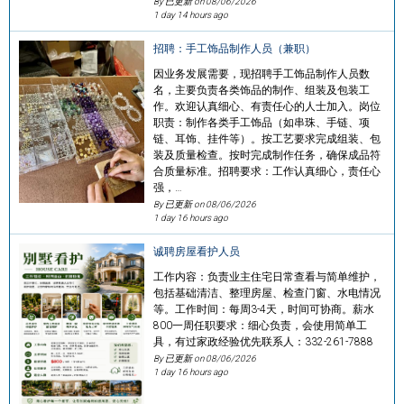
By 已更新 on
08/06/2026
1 day 14 hours ago
招聘：手工饰品制作人员（兼职）
因业务发展需要，现招聘手工饰品制作人员数
名，主要负责各类饰品的制作、组装及包装工
作。欢迎认真细心、有责任心的人士加入。岗位
职责：制作各类手工饰品（如串珠、手链、项
链、耳饰、挂件等）。按工艺要求完成组装、包
装及质量检查。按时完成制作任务，确保成品符
合质量标准。招聘要求：工作认真细心，责任心
强，…
By 已更新 on
08/06/2026
1 day 16 hours ago
诚聘房屋看护人员
工作内容：负责业主住宅日常查看与简单维护，
包括基础清洁、整理房屋、检查门窗、水电情况
等。工作时间：每周3-4天，时间可协商。薪水
800一周任职要求：细心负责，会使用简单工
具，有过家政经验优先联系人：332-261-7888
By 已更新 on
08/06/2026
1 day 16 hours ago