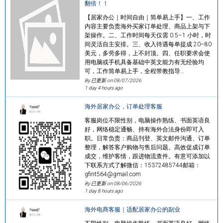
翻倍！！
【居家办公｜时间自由｜简单易上手】一、工作
内容主要负责海外买家订单处理、商品上架与下
架操作。二、工作时间每天仅需 0.5–1 小时，时
间灵活自主安排。三、收入待遇每单提成 20–80
美元，多劳多得，上不封顶。四、任职要求会使
用电脑或手机具备基础中英文能力有无经验均
可，工作简单易上手，全程带教指导…
By 已更新 on
08/07/2026
1 day 4 hours ago
海外居家办公，订单处理客服
客服岗位不限性别，电脑操作熟练、书面英语良
好，网络稳定通畅、持有海外合法身份即可入
职。日常负责：商品刊登、英文邮件沟通、订单
整理，解答客户购物与售后问题。高效促成订单
成交，维护客情，跟进物流查件。有意可添加以
下联系方式了解微信：15372485744邮箱：
gfint564@gmail.com
By 已更新 on
08/06/2026
1 day 8 hours ago
海外电商客服｜适配居家办公的副业