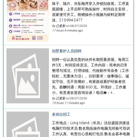
珠子、隔片、吊坠顺序穿入并锁扣收尾。工序直
观易懂，上手后即可熟练操作，时间自主安排，
居家便可开工。附赠操作小视频与材料定期寄
送。213-994-2477
By 已更新 on
08/07/2026
17 hours 4 minutes ago
别墅看护人员招聘
招聘一位认真负责的伙伴长期照看房屋。每周工
作3天，时间安排灵活。工作内容：简单的日常
整理与清洁、打理绿植、代收邮件等杂务（工作
轻松，无重体力活）。任职要求：做事细心、诚
实守信、无不良嗜好，有家政或看护经验者优
先。薪酬待遇：周薪 800 元。环境好，工作量
小。有意者欢迎咨询洽谈！电话☎️：+…
By 已更新 on
08/07/2026
19 hours 11 minutes ago
多岗位招工
工作地点：Long Island（长岛）法拉盛提供接送
电脑打印技术员 数名熟练操作电脑无经验可培训
工作认真、有责任心质检打包员 数名会基本电脑