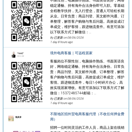
不限性别，电脑操作熟练、书面英语良好，网络
稳定通畅、持有海外合法身份即可入职。零基础
全程教学扶持，无入行壁垒，普通人可轻松长期
从业。日常负责：商品刊登、英文邮件沟通、订
单整理，解答客户购物与售后问题。高效促成订
单成交，维护客情，跟进物流查件。有意可添加
以下联系方式了解微信：…
By 已更新 on
08/06/2026
1 day 8 hours ago
境外电商客服｜可远程居家
客服岗位不限性别，电脑操作熟练、书面英语良
好，网络稳定通畅、持有海外合法身份。日常负
责：商品刊登、英文邮件沟通、订单整理，解答
客户购物与售后问题，高效促成订单成交，维护
客情。跟进物流查件，每日1小时碎片办公，高
效实现居家增收。有意可添加以下联系方式了解
微信：15372485744邮箱：…
By 已更新 on
08/06/2026
1 day 8 hours ago
不限地区招外贸电商客服代理（不收任何押金费
用）
招聘一位时间灵活的工作人员，商品上架在线销